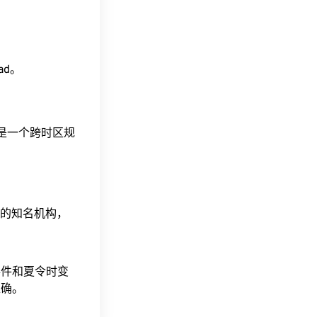
ead。
这是一个跨时区规
据的知名机构，
事件和夏令时变
准确。