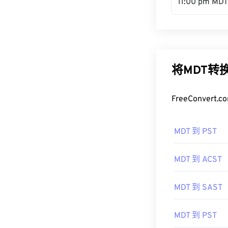
11:00 pm MDT
将MDT转
FreeConve
MDT 到 PST
MDT 到 ACST
MDT 到 SAST
MDT 到 PST