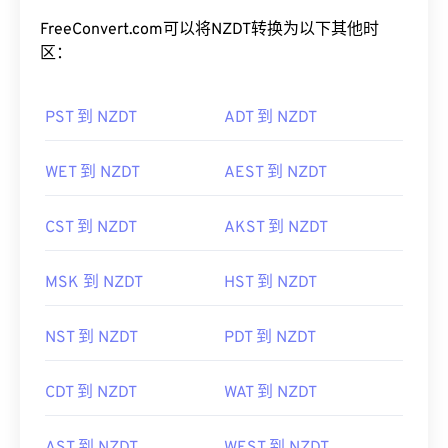
FreeConvert.com可以将NZDT转换为以下其他时
区：
PST 到 NZDT
ADT 到 NZDT
WET 到 NZDT
AEST 到 NZDT
CST 到 NZDT
AKST 到 NZDT
MSK 到 NZDT
HST 到 NZDT
NST 到 NZDT
PDT 到 NZDT
CDT 到 NZDT
WAT 到 NZDT