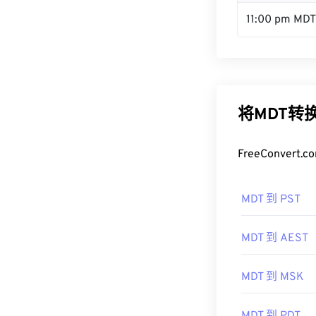
11:00 pm MDT
将MDT转
FreeConve
MDT 到 PST
MDT 到 AEST
MDT 到 MSK