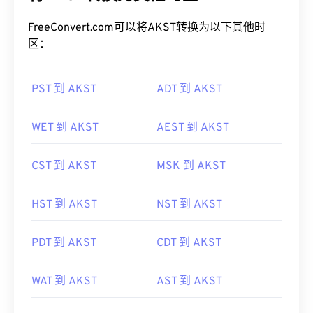
FreeConvert.com可以将AKST转换为以下其他时
区：
PST 到 AKST
ADT 到 AKST
WET 到 AKST
AEST 到 AKST
CST 到 AKST
MSK 到 AKST
HST 到 AKST
NST 到 AKST
PDT 到 AKST
CDT 到 AKST
WAT 到 AKST
AST 到 AKST