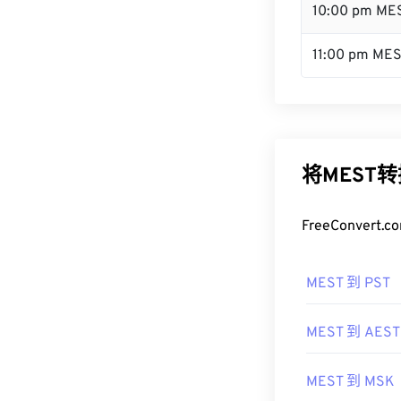
10:00 pm ME
11:00 pm ME
将MEST
FreeConve
MEST 到 PST
MEST 到 AEST
MEST 到 MSK