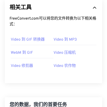
19
19
19
19
19
19
19
19
相关工具
20
20
20
20
20
20
20
20
FreeConvert.com可以将您的文件转换为以下相关格
21
21
21
21
21
21
21
21
式：
22
22
22
22
22
22
22
22
23
23
23
23
23
23
23
23
Video 到 GIF 转换器
Video 到 MP3
24
24
24
24
24
24
WebM 到 GIF
Video 压缩机
25
25
25
25
25
25
26
26
26
26
26
26
Video 修剪器
Video 农作物
27
27
27
27
27
27
28
28
28
28
28
28
29
29
29
29
29
29
30
30
30
30
30
30
31
31
31
31
31
31
您的数据，我们的首要任务