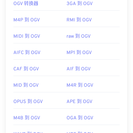
OGV 转换器
3GA 到 OGV
如何打开 OGV 文件？
微软浏览器没有内置 WebM
编解码器
。因此，需要单
独安装
编解码器
。不过，大多数浏览器都支持
VLC 媒体播放器
是打开 OGV 文件的最佳选择。其他
M4P 到 OGV
RMI 到 OGV
WEBM 文件。
不错的选择包括适用于 Microsoft Windows 操作系统
开发者：
Google
；
CoreCodec, Inc。
的
Winamp
和适用于 Mac OS X 的
Elmedia
。
MIDI 到 OGV
raw 到 OGV
首次发布：
2010 年
OGV 可以在
Windows Media Player
和基于
DirectShow
的播放器中播放，但必须使用
有用的链接：
AIFC 到 OGV
MP1 到 OGV
DirectShow 过滤器
。另一方面，如果播放器不是基
https://en.wikipedia.org/wiki/WebM
于 DirectShow，则不需要过滤器。
CAF 到 OGV
AIF 到 OGV
https://tools.google.com/dlpage/webmmf/
开发者：
Xiph.Org 基金会
首次发布：
2017 年
MID 到 OGV
M4R 到 OGV
有用的链接：
OPUS 到 OGV
APE 到 OGV
https://en.wikipedia.org/wiki/Ogg
https://www.xiph.org/
M4B 到 OGV
OGA 到 OGV