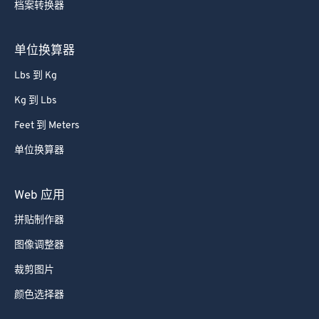
档案转换器
85
85
86
86
单位换算器
87
87
Lbs 到 Kg
88
88
Kg 到 Lbs
89
89
Feet 到 Meters
90
90
单位换算器
91
91
92
92
Web 应用
93
93
拼贴制作器
94
94
图像调整器
95
95
裁剪图片
96
96
颜色选择器
97
97