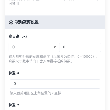
可禁用。
视频裁剪设置
宽 x 高 (px)
x
输入裁剪矩形的宽度和高度（以像素为单位，0 - 10000）。
奇数尺寸数字将向下舍入为最接近的偶数。
位置-X
输入裁剪矩形左上角位置的 x 坐标
位置-Y