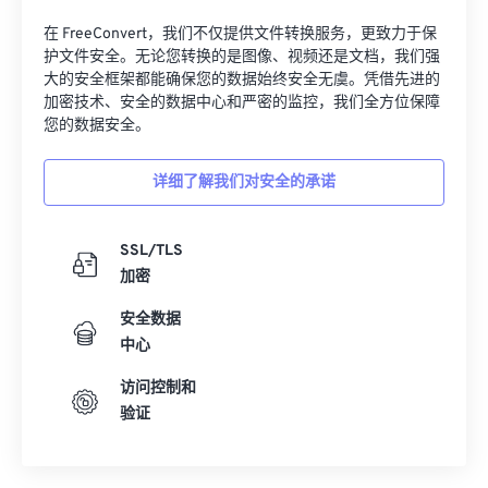
32
32
32
32
32
32
在 FreeConvert，我们不仅提供文件转换服务，更致力于保
33
33
33
33
33
33
护文件安全。无论您转换的是图像、视频还是文档，我们强
大的安全框架都能确保您的数据始终安全无虞。凭借先进的
34
34
34
34
34
34
加密技术、安全的数据中心和严密的监控，我们全方位保障
您的数据安全。
35
35
35
35
35
35
36
36
36
36
36
36
详细了解我们对安全的承诺
37
37
37
37
37
37
38
38
38
38
38
38
SSL/TLS
加密
39
39
39
39
39
39
40
40
40
40
40
40
安全数据
中心
41
41
41
41
41
41
访问控制和
42
42
42
42
42
42
验证
43
43
43
43
43
43
44
44
44
44
44
44