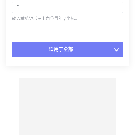
输入裁剪矩形左上角位置的 y 坐标。
适用于全部
重置所有选项
从预设应用
另存为预设