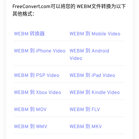
FreeConvert.com可以将您的 WEBM文件转换为以下
其他格式：
WEBM 转换器
WEBM 到 Mobile Video
WEBM 到 iPhone Video
WEBM 到 Android
Video
00
00
00
00
00
00
00
00
WEBM 到 PSP Video
WEBM 到 iPad Video
00
00
00
00
00
00
00
00
WEBM 到 Xbox Video
WEBM 到 Kindle Video
01
01
01
01
01
01
01
01
02
02
02
02
02
02
02
02
WEBM 到 MOV
WEBM 到 FLV
03
03
03
03
03
03
03
03
WEBM 到 WMV
WEBM 到 MKV
04
04
04
04
04
04
04
04
05
05
05
05
05
05
05
05