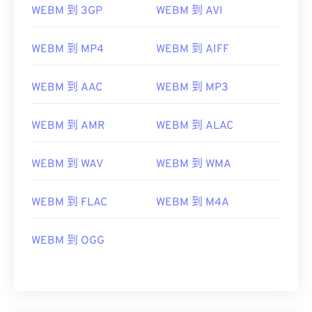
WEBM 到 3GP
WEBM 到 AVI
06
06
06
06
06
06
06
06
07
07
07
07
07
07
07
07
WEBM 到 MP4
WEBM 到 AIFF
08
08
08
08
08
08
08
08
WEBM 到 AAC
WEBM 到 MP3
09
09
09
09
09
09
09
09
10
10
10
10
10
10
10
10
WEBM 到 AMR
WEBM 到 ALAC
11
11
11
11
11
11
11
11
12
12
12
12
12
12
12
12
WEBM 到 WAV
WEBM 到 WMA
13
13
13
13
13
13
13
13
WEBM 到 FLAC
WEBM 到 M4A
14
14
14
14
14
14
14
14
15
15
15
15
15
15
15
15
WEBM 到 OGG
16
16
16
16
16
16
16
16
17
17
17
17
17
17
17
17
18
18
18
18
18
18
18
18