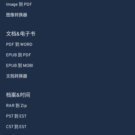
71
71
Image 到 PDF
72
72
图像转换器
73
73
74
74
文档&电子书
75
75
PDF 到 WORD
76
76
EPUB 到 PDF
77
77
EPUB 到 MOBI
78
78
文档转换器
79
79
80
80
档案&时间
81
81
RAR 到 Zip
82
82
PST 到 EST
83
83
CST 到 EST
84
84