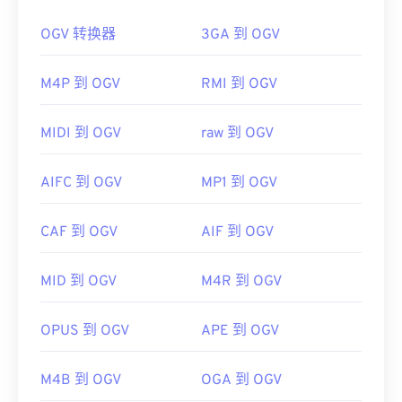
请使用
VLC Media Player
，该播放器支持多种平
OGV 转换器
3GA 到 OGV
台，包括移动设备。
如何打开 OGV 文件？
请注意，另外两种文件类型也使用 MOV 扩展名。它
VLC 媒体播放器
是打开 OGV 文件的最佳选择。其他
M4P 到 OGV
RMI 到 OGV
们是 AutoCAD AutoFlix 和 ROSE Online。这两种文
不错的选择包括适用于 Microsoft Windows 操作系统
件类型互不相关，其中一种已过时，另一种与在线游
的
Winamp
和适用于 Mac OS X 的
Elmedia
。
戏相关。Apple 并未开发这些技术，因此它们无法在
MIDI 到 OGV
raw 到 OGV
QuickTime 中打开。
OGV 可以在
Windows Media Player
和基于
DirectShow
的播放器中播放，但必须使用
AIFC 到 OGV
MP1 到 OGV
开发者：
Apple Inc.
DirectShow 过滤器
。另一方面，如果播放器不是基
首次发行：
2001年
于 DirectShow，则不需要过滤器。
CAF 到 OGV
AIF 到 OGV
有用的链接：
开发者：
Xiph.Org 基金会
https://en.wikipedia.org/wiki/QuickTime_File_Format
首次发布：
2017 年
MID 到 OGV
M4R 到 OGV
https://developer.apple.com/library/archive/documen
有用的链接：
CH203-BBCGDDDF
OPUS 到 OGV
APE 到 OGV
https://en.wikipedia.org/wiki/Ogg
https://www.xiph.org/
M4B 到 OGV
OGA 到 OGV