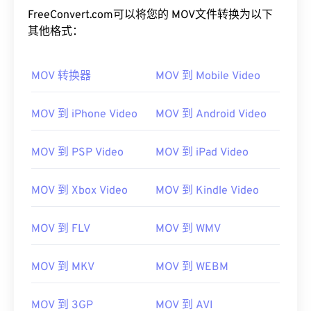
FreeConvert.com可以将您的 MOV文件转换为以下
其他格式：
MOV 转换器
MOV 到 Mobile Video
MOV 到 iPhone Video
MOV 到 Android Video
00
00
00
00
00
00
00
00
MOV 到 PSP Video
MOV 到 iPad Video
00
00
00
00
00
00
00
00
MOV 到 Xbox Video
MOV 到 Kindle Video
01
01
01
01
01
01
01
01
02
02
02
02
02
02
02
02
MOV 到 FLV
MOV 到 WMV
03
03
03
03
03
03
03
03
MOV 到 MKV
MOV 到 WEBM
04
04
04
04
04
04
04
04
05
05
05
05
05
05
05
05
MOV 到 3GP
MOV 到 AVI