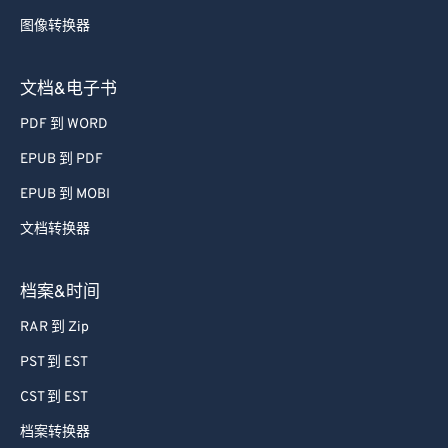
72
72
图像转换器
73
73
74
74
文档&电子书
75
75
PDF 到 WORD
76
76
EPUB 到 PDF
77
77
EPUB 到 MOBI
78
78
文档转换器
79
79
档案&时间
80
80
81
81
RAR 到 Zip
82
82
PST 到 EST
83
83
CST 到 EST
84
84
档案转换器