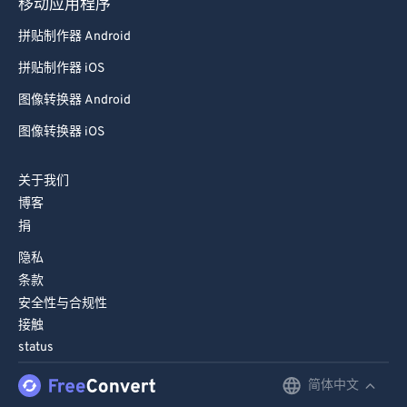
移动应用程序
98
98
拼贴制作器 Android
99
99
拼贴制作器 iOS
图像转换器 Android
图像转换器 iOS
关于我们
博客
捐
隐私
条款
安全性与合规性
接触
status
简体中文
English