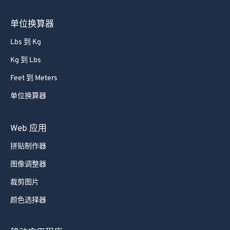
85
85
单位换算器
86
86
87
87
Lbs 到 Kg
88
88
Kg 到 Lbs
89
89
Feet 到 Meters
90
90
单位换算器
91
91
Web 应用
92
92
93
93
拼贴制作器
94
94
图像调整器
95
95
裁剪图片
96
96
颜色选择器
97
97