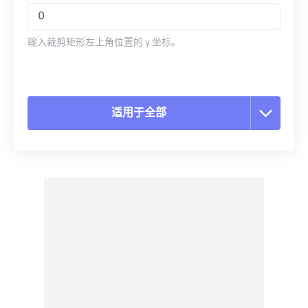
输入裁剪矩形左上角位置的 y 坐标。
适用于全部
重置所有选项
从预设应用
另存为预设