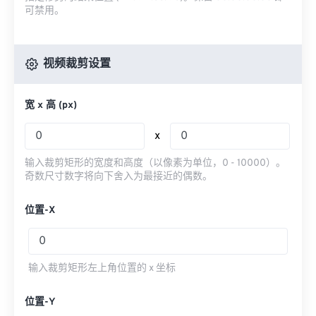
可禁用。
视频裁剪设置
宽 x 高 (px)
x
输入裁剪矩形的宽度和高度（以像素为单位，0 - 10000）。
奇数尺寸数字将向下舍入为最接近的偶数。
位置-X
输入裁剪矩形左上角位置的 x 坐标
位置-Y