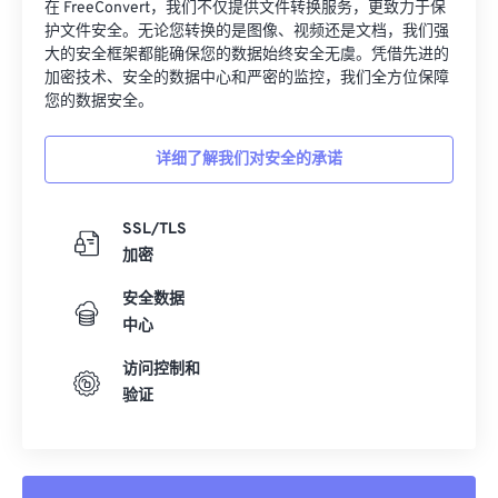
32
32
32
32
32
32
在 FreeConvert，我们不仅提供文件转换服务，更致力于保
护文件安全。无论您转换的是图像、视频还是文档，我们强
33
33
33
33
33
33
大的安全框架都能确保您的数据始终安全无虞。凭借先进的
加密技术、安全的数据中心和严密的监控，我们全方位保障
34
34
34
34
34
34
您的数据安全。
35
35
35
35
35
35
36
36
36
36
36
36
详细了解我们对安全的承诺
37
37
37
37
37
37
SSL/TLS
38
38
38
38
38
38
加密
39
39
39
39
39
39
安全数据
40
40
40
40
40
40
中心
41
41
41
41
41
41
访问控制和
42
42
42
42
42
42
验证
43
43
43
43
43
43
44
44
44
44
44
44
45
45
45
45
45
45