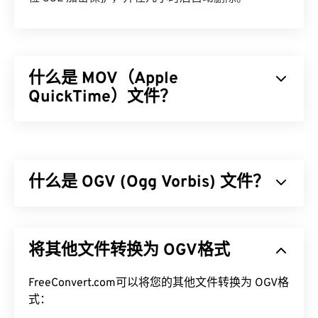
什么是 MOV（Apple
QuickTime）文件？
Apple QuickTime (MOV) 是一个可存储各种多媒​​体文
件的容器，包括
3D
和
虚拟现实 (VR)
。它因能够将多
媒体文件保存到用户设备而闻名。其显著特点之一是
什么是 OGV (Ogg Vorbis) 文件？
将数据存储在电影“
原子
”和“轨道”中，从而可以对文
件进行高度精准的编辑。
Ogg Vorbis (OGV) 是一种免费、开源、未申请专利的
如何打开 MOV 文件？
多媒体容器格式和编解码器。它是 Ogg 系列格式和
将其他文件转换为 OGV格式
编解码器的一部分，该系列由非营利
组织 Xiph.Org
默认情况下，MOV 文件使用
QuickTime
打开。如果
基金会
开发，旨在与
已申请专利的编解码器
竞争。
MOV 文件的版本为 2.0 或更早版本，则可以使用
OGV 可以
FreeConvert.com可以将您的其他文件转换为 OGV格
时分复用 (TDM)
音频、视频、文本（字
Windows Media Player
打开，但较新版本的播放器无
幕）和元数据。它支持流媒体以及
式：
有损
和
无损
压缩。
法打开。如果无法使用 QuickTime 打开 MOV 文件，
但是，它不支持
菜单
。