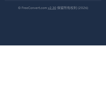
Deutsch
© FreeConvert.com
v2.30
保留所有权利 (2026)
Español
Français
Português
Italiano
Dutch
日本語
简体中文
繁體中文
한국어
Svenska