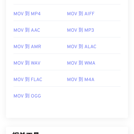
06
06
06
06
06
06
06
06
MOV 到 MP4
MOV 到 AIFF
07
07
07
07
07
07
07
07
08
08
08
08
08
08
08
08
MOV 到 AAC
MOV 到 MP3
09
09
09
09
09
09
09
09
10
10
10
10
10
10
10
10
MOV 到 AMR
MOV 到 ALAC
11
11
11
11
11
11
11
11
MOV 到 WAV
MOV 到 WMA
12
12
12
12
12
12
12
12
13
13
13
13
13
13
13
13
MOV 到 FLAC
MOV 到 M4A
14
14
14
14
14
14
14
14
MOV 到 OGG
15
15
15
15
15
15
15
15
16
16
16
16
16
16
16
16
17
17
17
17
17
17
17
17
18
18
18
18
18
18
18
18