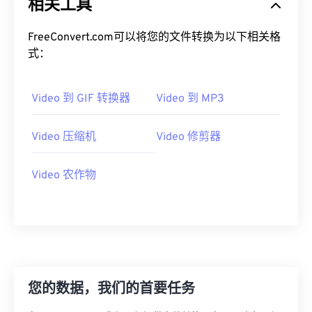
相关工具
19
19
19
19
19
19
19
19
20
20
20
20
20
20
20
20
FreeConvert.com可以将您的文件转换为以下相关格
式：
21
21
21
21
21
21
21
21
22
22
22
22
22
22
22
22
Video 到 GIF 转换器
Video 到 MP3
23
23
23
23
23
23
23
23
24
24
24
24
24
24
Video 压缩机
Video 修剪器
25
25
25
25
25
25
26
26
26
26
26
26
Video 农作物
27
27
27
27
27
27
28
28
28
28
28
28
29
29
29
29
29
29
30
30
30
30
30
30
您的数据，我们的首要任务
31
31
31
31
31
31