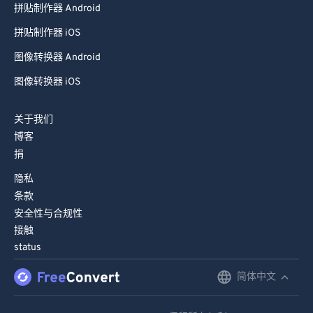
拼贴制作器 Android
80
80
拼贴制作器 iOS
81
81
图像转换器 Android
82
82
图像转换器 iOS
83
83
84
84
关于我们
85
85
博客
捐
86
86
隐私
87
87
条款
88
88
安全性与合规性
89
89
接触
status
90
90
91
91
简体中文
English
92
92
Deutsch