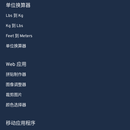
单位换算器
67
67
Lbs 到 Kg
68
68
Kg 到 Lbs
69
69
Feet 到 Meters
70
70
单位换算器
71
71
72
72
Web 应用
73
73
拼贴制作器
74
74
图像调整器
75
75
裁剪图片
76
76
颜色选择器
77
77
78
78
移动应用程序
79
79