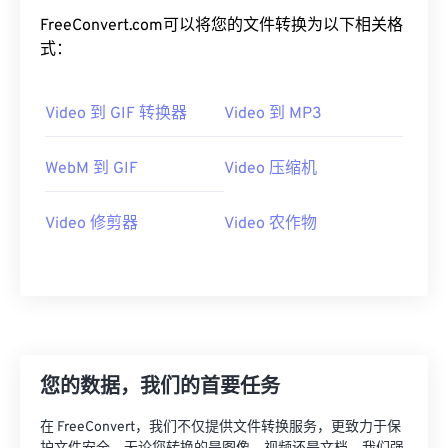
01
01
01
01
01
01
01
01
FreeConvert.com可以将您的文件转换为以下相关格
式：
02
02
02
02
02
02
02
02
03
03
03
03
03
03
03
03
Video 到 GIF 转换器
Video 到 MP3
04
04
04
04
04
04
04
04
05
05
05
05
05
05
05
05
WebM 到 GIF
Video 压缩机
06
06
06
06
06
06
06
06
Video 修剪器
Video 农作物
07
07
07
07
07
07
07
07
08
08
08
08
08
08
08
08
09
09
09
09
09
09
09
09
10
10
10
10
10
10
10
10
11
11
11
11
11
11
11
11
您的数据，我们的首要任务
12
12
12
12
12
12
12
12
在 FreeConvert，我们不仅提供文件转换服务，更致力于保
13
13
13
13
13
13
13
13