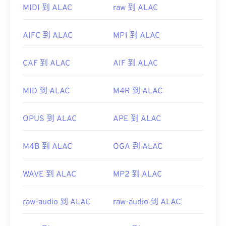
和适用于 Mac OS X 操作系统的
Elmedia
。
MIDI 到 ALAC
raw 到 ALAC
微软浏览器没有内置 WebM
编解码器
。因此，需要单
独安装
编解码器
。不过，大多数浏览器都支持
AIFC 到 ALAC
MP1 到 ALAC
WEBM 文件。
开发者：
Google
；
CoreCodec, Inc。
CAF 到 ALAC
AIF 到 ALAC
首次发布：
2010 年
MID 到 ALAC
M4R 到 ALAC
有用的链接：
https://en.wikipedia.org/wiki/WebM
OPUS 到 ALAC
APE 到 ALAC
https://tools.google.com/dlpage/webmmf/
M4B 到 ALAC
OGA 到 ALAC
WAVE 到 ALAC
MP2 到 ALAC
raw-audio 到 ALAC
raw-audio 到 ALAC