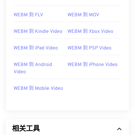
WEBM 到 FLV
WEBM 到 MOV
WEBM 到 Kindle Video
WEBM 到 Xbox Video
WEBM 到 iPad Video
WEBM 到 PSP Video
WEBM 到 Android
WEBM 到 iPhone Video
Video
WEBM 到 Mobile Video
00
00
00
00
00
00
00
00
相关工具
00
00
00
00
00
00
00
00