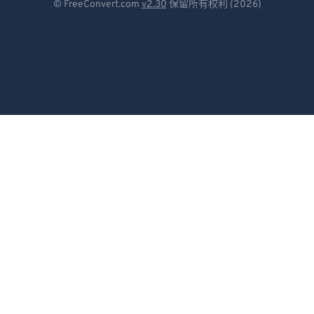
© FreeConvert.com
v2.30
保留所有权利 (2026)
93
93
Español
94
94
Français
95
95
Português
96
96
97
97
Italiano
98
98
Dutch
99
99
日本語
简体中文
繁體中文
한국어
Svenska
Türkçe