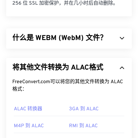
256 位 SSL 加密保护，并在几小时后自动删除。
什么是 WEBM (WebM) 文件？
WebM (WEBM) 是一个专为 Web 设计的
免费授权
文
件容器。具体来说，它最初设计为与 HTML5 兼容。
将其他文件转换为 ALAC格式
它支持章节、字幕、副标题、元数据标签、流媒体、
附件、3D 编解码器、3D 容器和硬件播放器。
WEBM 使用
FreeConvert.com可以将您的其他文件转换为 ALAC
VP8
或
VP9
编解码器压缩视频流，使用
Vorbis
格式：
或
Opus
编解码器压缩音频。
如何打开 WEBM 文件？
ALAC 转换器
3GA 到 ALAC
VLC 媒体播放器
和
MPlayer
可以在任何操作系统 (OS)
上打开 WEBM 文件。其他适合打开 WEBM 的播放器
M4P 到 ALAC
RMI 到 ALAC
包括适用于 Microsoft Windows 操作系统的
Winamp