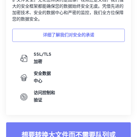
护文件安全。无论您转换的是图像、视频还是文档，我们强
14
14
14
14
14
14
14
14
大的安全框架都能确保您的数据始终安全无虞。凭借先进的
加密技术、安全的数据中心和严密的监控，我们全方位保障
15
15
15
15
15
15
15
15
您的数据安全。
16
16
16
16
16
16
16
16
详细了解我们对安全的承诺
17
17
17
17
17
17
17
17
18
18
18
18
18
18
18
18
SSL/TLS
19
19
19
19
19
19
19
19
加密
20
20
20
20
20
20
20
20
安全数据
21
21
21
21
21
21
21
21
中心
22
22
22
22
22
22
22
22
访问控制和
23
23
23
23
23
23
23
23
验证
24
24
24
24
24
24
25
25
25
25
25
25
26
26
26
26
26
26
想要转换大文件而不需要队列或