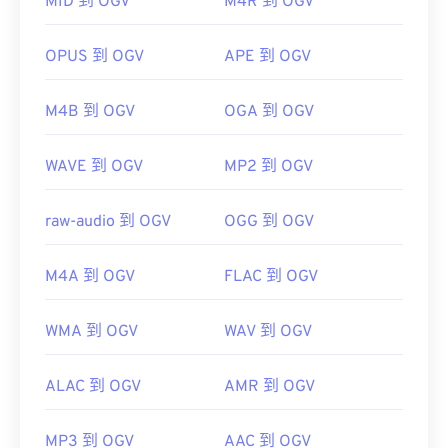
MID 到 OGV
M4R 到 OGV
有用的链接：
OPUS 到 OGV
APE 到 OGV
https://en.wikipedia.org/wiki/Ogg
https://www.xiph.org/
M4B 到 OGV
OGA 到 OGV
WAVE 到 OGV
MP2 到 OGV
raw-audio 到 OGV
OGG 到 OGV
M4A 到 OGV
FLAC 到 OGV
WMA 到 OGV
WAV 到 OGV
ALAC 到 OGV
AMR 到 OGV
MP3 到 OGV
AAC 到 OGV