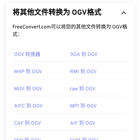
多媒体容器格式和编解码器。它是 Ogg 系列格式和
如何打开 AIFF 文件？
将其他文件转换为 OGV格式
编解码器的一部分，该系列由非营利
组织 Xiph.Org
基金会
开发，旨在与
已申请专利的编解码器
竞争。
默认情况下，AIFF 会在
Windows Media Player
或
OGV 可以
FreeConvert.com可以将您的其他文件转换为 OGV格
时分复用 (TDM)
音频、视频、文本（字
iTunes
中打开，具体取决于操作系统。其他可以打开
幕）和元数据。它支持流媒体以及
式：
有损
和
无损
压缩。
AIFF 的程序包括
VLC Media Player
、
Audacity
、
但是，它不支持
菜单
。
Winamp
和
Elmedia Player
。
OGV 转换器
3GA 到 OGV
如何打开 OGV 文件？
请注意，如果您使用的是
安卓
设备或非苹果设备，则
需要转换 AIFF 文件（例如 MP3 文件）才能打开。
VLC 媒体播放器
是打开 OGV 文件的最佳选择。其他
M4P 到 OGV
RMI 到 OGV
苹果移动设备无需转换即可打开 AIFF 文件。
不错的选择包括适用于 Microsoft Windows 操作系统
开发者：
Apple Inc.
的
Winamp
和适用于 Mac OS X 的
Elmedia
。
MIDI 到 OGV
raw 到 OGV
首次发行：
1988年
OGV 可以在
Windows Media Player
和基于
DirectShow
的播放器中播放，但必须使用
有用的链接：
AIFC 到 OGV
MP1 到 OGV
DirectShow 过滤器
。另一方面，如果播放器不是基
https://en.wikipedia.org/wiki/Audio_Interchange_File_F
于 DirectShow，则不需要过滤器。
CAF 到 OGV
AIF 到 OGV
https://www.lifewire.com/aiff-aif-aifc-files-
开发者：
Xiph.Org 基金会
2619569
首次发布：
2017 年