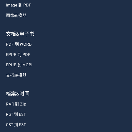
Image 到 PDF
67
67
图像转换器
68
68
69
69
文档&电子书
70
70
PDF 到 WORD
71
71
EPUB 到 PDF
72
72
EPUB 到 MOBI
73
73
文档转换器
74
74
75
75
档案&时间
76
76
RAR 到 Zip
77
77
PST 到 EST
78
78
CST 到 EST
79
79