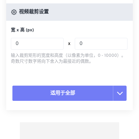
视频裁剪设置
宽 x 高 (px)
x
输入裁剪矩形的宽度和高度（以像素为单位，0 - 10000）。
奇数尺寸数字将向下舍入为最接近的偶数。
适用于全部
重置所有选项
从预设应用
另存为预设