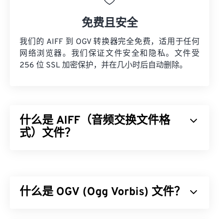
免费且安全
我们的 AIFF 到 OGV 转换器完全免费，适用于任何
网络浏览器。我们保证文件安全和隐私。文件受
256 位 SSL 加密保护，并在几小时后自动删除。
什么是 AIFF（音频交换文件格
式）文件？
Apple
开发了音频交换文件格式 (AIFF)，用于存储高
质量的数字音频（波形）数据。许多专业人士使用
它，尤其是 Apple 平台的用户。它是
无损的
，这意
什么是 OGV (Ogg Vorbis) 文件？
味着原始音频的质量和数据不会丢失，但这也意味着
AIFF 文件占用更多空间。AIFF 可以定位
循环点数据
和音符，这对音乐家来说非常有用。
Ogg Vorbis (OGV) 是一种免费、开源、未申请专利的