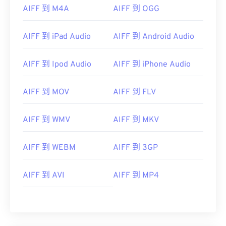
AIFF 到 M4A
AIFF 到 OGG
01
01
01
01
01
01
01
01
02
02
02
02
02
02
02
02
AIFF 到 iPad Audio
AIFF 到 Android Audio
03
03
03
03
03
03
03
03
04
04
04
04
04
04
04
04
AIFF 到 Ipod Audio
AIFF 到 iPhone Audio
05
05
05
05
05
05
05
05
AIFF 到 MOV
AIFF 到 FLV
06
06
06
06
06
06
06
06
07
07
07
07
07
07
07
07
AIFF 到 WMV
AIFF 到 MKV
08
08
08
08
08
08
08
08
AIFF 到 WEBM
AIFF 到 3GP
09
09
09
09
09
09
09
09
10
10
10
10
10
10
10
10
AIFF 到 AVI
AIFF 到 MP4
11
11
11
11
11
11
11
11
12
12
12
12
12
12
12
12
13
13
13
13
13
13
13
13