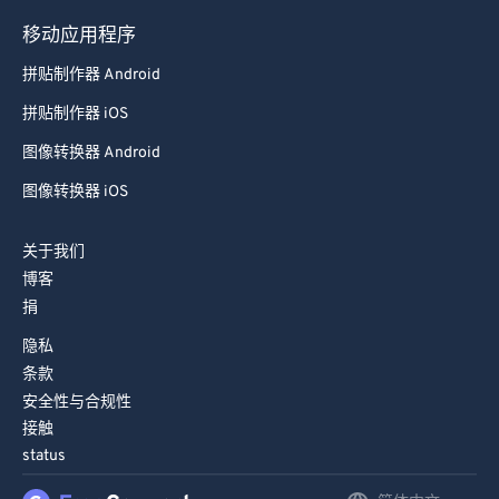
93
93
移动应用程序
94
94
拼贴制作器 Android
95
95
拼贴制作器 iOS
96
96
图像转换器 Android
97
97
图像转换器 iOS
98
98
99
99
关于我们
博客
捐
隐私
条款
安全性与合规性
接触
status