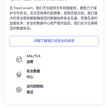
27
27
27
27
27
27
在 FreeConvert，我们不仅提供文件转换服务，更致力于保
28
28
28
28
28
28
护文件安全。无论您转换的是图像、视频还是文档，我们强
大的安全框架都能确保您的数据始终安全无虞。凭借先进的
29
29
29
29
29
29
加密技术、安全的数据中心和严密的监控，我们全方位保障
30
30
30
30
30
30
您的数据安全。
31
31
31
31
31
31
详细了解我们对安全的承诺
32
32
32
32
32
32
33
33
33
33
33
33
SSL/TLS
34
34
34
34
34
34
加密
35
35
35
35
35
35
安全数据
36
36
36
36
36
36
中心
37
37
37
37
37
37
访问控制和
验证
38
38
38
38
38
38
39
39
39
39
39
39