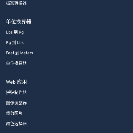
档案转换器
80
80
81
81
单位换算器
82
82
Lbs 到 Kg
83
83
Kg 到 Lbs
84
84
Feet 到 Meters
85
85
单位换算器
86
86
87
87
Web 应用
88
88
拼贴制作器
89
89
图像调整器
90
90
裁剪图片
91
91
颜色选择器
92
92