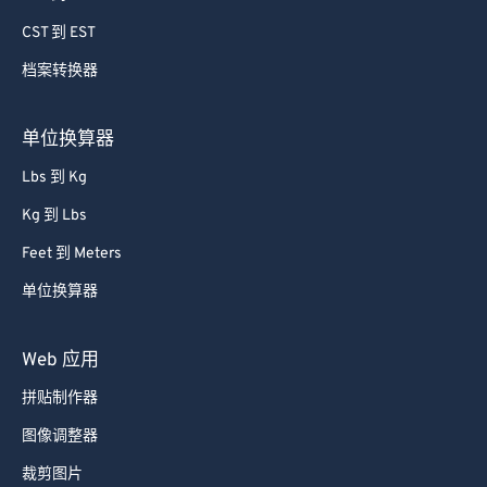
79
79
CST 到 EST
80
80
档案转换器
81
81
82
82
单位换算器
83
83
Lbs 到 Kg
84
84
Kg 到 Lbs
85
85
Feet 到 Meters
86
86
单位换算器
87
87
88
88
Web 应用
89
89
拼贴制作器
90
90
图像调整器
91
91
裁剪图片