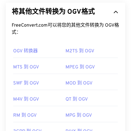
多媒体容器格式和编解码器。它是 Ogg 系列格式和
如何打开 AIFF 文件？
将其他文件转换为 OGV格式
编解码器的一部分，该系列由非营利
组织 Xiph.Org
基金会
开发，旨在与
已申请专利的编解码器
竞争。
默认情况下，AIFF 会在
Windows Media Player
或
OGV 可以
FreeConvert.com可以将您的其他文件转换为 OGV格
时分复用 (TDM)
音频、视频、文本（字
iTunes
中打开，具体取决于操作系统。其他可以打开
幕）和元数据。它支持流媒体以及
式：
有损
和
无损
压缩。
AIFF 的程序包括
VLC Media Player
、
Audacity
、
但是，它不支持
菜单
。
Winamp
和
Elmedia Player
。
OGV 转换器
M2TS 到 OGV
如何打开 OGV 文件？
请注意，如果您使用的是
安卓
设备或非苹果设备，则
需要转换 AIFF 文件（例如 MP3 文件）才能打开。
VLC 媒体播放器
是打开 OGV 文件的最佳选择。其他
MTS 到 OGV
MPEG 到 OGV
苹果移动设备无需转换即可打开 AIFF 文件。
不错的选择包括适用于 Microsoft Windows 操作系统
开发者：
Apple Inc.
的
Winamp
和适用于 Mac OS X 的
Elmedia
。
SWF 到 OGV
MOD 到 OGV
首次发行：
1988年
OGV 可以在
Windows Media Player
和基于
DirectShow
的播放器中播放，但必须使用
有用的链接：
M4V 到 OGV
QT 到 OGV
DirectShow 过滤器
。另一方面，如果播放器不是基
https://en.wikipedia.org/wiki/Audio_Interchange_File_F
于 DirectShow，则不需要过滤器。
RM 到 OGV
MPG 到 OGV
https://www.lifewire.com/aiff-aif-aifc-files-
开发者：
Xiph.Org 基金会
2619569
首次发布：
2017 年