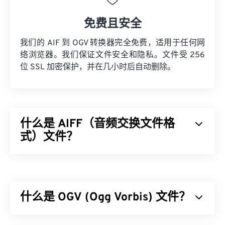
免费且安全
我们的 AIF 到 OGV 转换器完全免费，适用于任何网
络浏览器。我们保证文件安全和隐私。文件受 256
位 SSL 加密保护，并在几小时后自动删除。
什么是 AIFF（音频交换文件格
式）文件？
Apple
开发了音频交换文件格式 (AIFF)，用于存储高
质量的数字音频（波形）数据。许多专业人士使用
它，尤其是 Apple 平台的用户。它是
无损的
，这意
什么是 OGV (Ogg Vorbis) 文件？
味着原始音频的质量和数据不会丢失，但这也意味着
AIFF 文件占用更多空间。AIFF 可以定位
循环点数据
和音符，这对音乐家来说非常有用。
Ogg Vorbis (OGV) 是一种免费、开源、未申请专利的