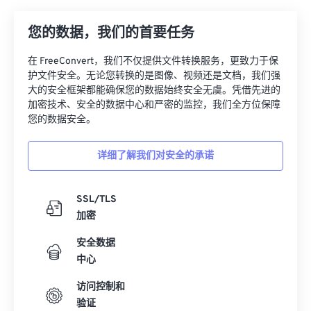
26
26
26
26
26
26
您的数据，我们的首要任务
27
27
27
27
27
27
28
28
28
28
28
28
在 FreeConvert，我们不仅提供文件转换服务，更致力于保
护文件安全。无论您转换的是图像、视频还是文档，我们强
29
29
29
29
29
29
大的安全框架都能确保您的数据始终安全无虞。凭借先进的
30
30
30
30
30
30
加密技术、安全的数据中心和严密的监控，我们全方位保障
您的数据安全。
31
31
31
31
31
31
32
32
32
32
32
32
详细了解我们对安全的承诺
33
33
33
33
33
33
34
34
34
34
34
34
SSL/TLS
加密
35
35
35
35
35
35
安全数据
36
36
36
36
36
36
中心
37
37
37
37
37
37
访问控制和
38
38
38
38
38
38
验证