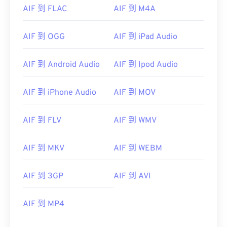
AIF 到 FLAC
AIF 到 M4A
00
00
00
00
00
00
00
00
01
01
01
01
01
01
01
01
AIF 到 OGG
AIF 到 iPad Audio
02
02
02
02
02
02
02
02
03
03
03
03
03
03
03
03
AIF 到 Android Audio
AIF 到 Ipod Audio
04
04
04
04
04
04
04
04
AIF 到 iPhone Audio
AIF 到 MOV
05
05
05
05
05
05
05
05
06
06
06
06
06
06
06
06
AIF 到 FLV
AIF 到 WMV
07
07
07
07
07
07
07
07
AIF 到 MKV
AIF 到 WEBM
08
08
08
08
08
08
08
08
09
09
09
09
09
09
09
09
AIF 到 3GP
AIF 到 AVI
10
10
10
10
10
10
10
10
11
11
11
11
11
11
11
11
AIF 到 MP4
12
12
12
12
12
12
12
12