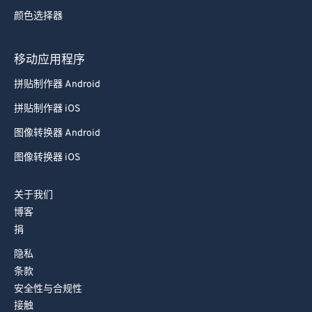
92
92
颜色选择器
93
93
94
94
移动应用程序
95
95
拼贴制作器 Android
96
96
拼贴制作器 iOS
97
97
图像转换器 Android
98
98
图像转换器 iOS
99
99
关于我们
博客
捐
隐私
条款
安全性与合规性
接触