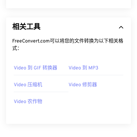
13
13
13
13
13
13
13
13
14
14
14
14
14
14
14
14
相关工具
15
15
15
15
15
15
15
15
16
16
16
16
16
16
16
16
FreeConvert.com可以将您的文件转换为以下相关格
17
17
17
17
17
17
17
17
式：
18
18
18
18
18
18
18
18
19
19
19
19
19
19
19
19
Video 到 GIF 转换器
Video 到 MP3
20
20
20
20
20
20
20
20
Video 压缩机
Video 修剪器
21
21
21
21
21
21
21
21
22
22
22
22
22
22
22
22
Video 农作物
23
23
23
23
23
23
23
23
24
24
24
24
24
24
25
25
25
25
25
25