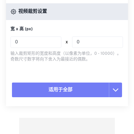
视频裁剪设置
宽 x 高 (px)
x
输入裁剪矩形的宽度和高度（以像素为单位，0 - 10000）。
奇数尺寸数字将向下舍入为最接近的偶数。
适用于全部
重置所有选项
从预设应用
另存为预设