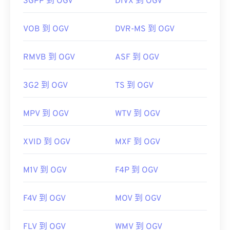
3GPP 到 OGV
DIVX 到 OGV
有用的链接：
VOB 到 OGV
DVR-MS 到 OGV
https://en.wikipedia.org/wiki/Ogg
https://www.xiph.org/
RMVB 到 OGV
ASF 到 OGV
3G2 到 OGV
TS 到 OGV
MPV 到 OGV
WTV 到 OGV
XVID 到 OGV
MXF 到 OGV
M1V 到 OGV
F4P 到 OGV
F4V 到 OGV
MOV 到 OGV
FLV 到 OGV
WMV 到 OGV