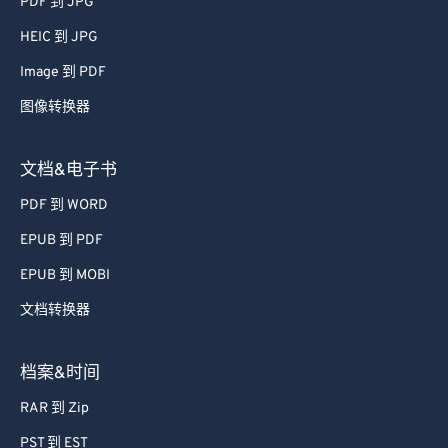
PDF 到 JPG
66
66
HEIC 到 JPG
67
67
Image 到 PDF
68
68
图像转换器
69
69
70
70
文档&电子书
71
71
PDF 到 WORD
72
72
EPUB 到 PDF
73
73
EPUB 到 MOBI
74
74
文档转换器
75
75
76
76
档案&时间
77
77
RAR 到 Zip
78
78
PST 到 EST