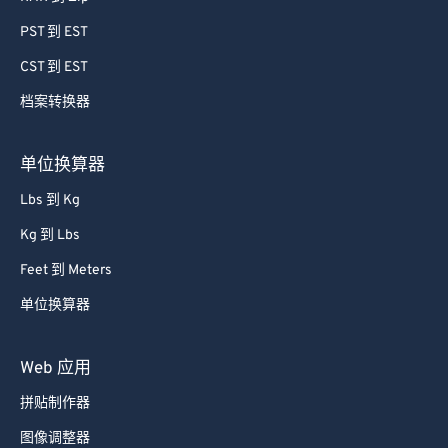
64
64
PST 到 EST
65
65
CST 到 EST
66
66
档案转换器
67
67
68
68
单位换算器
69
69
Lbs 到 Kg
70
70
Kg 到 Lbs
71
71
Feet 到 Meters
72
72
单位换算器
73
73
74
74
Web 应用
75
75
拼贴制作器
76
76
图像调整器