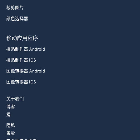
77
77
裁剪图片
78
78
颜色选择器
79
79
80
80
移动应用程序
81
81
拼贴制作器 Android
82
82
拼贴制作器 iOS
83
83
图像转换器 Android
84
84
图像转换器 iOS
85
85
86
86
关于我们
博客
87
87
捐
88
88
隐私
89
89
条款