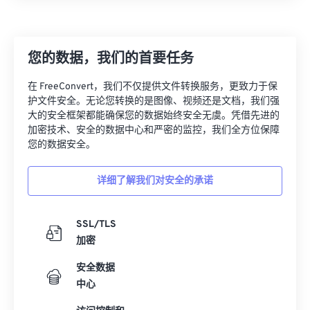
11
11
11
11
11
11
11
11
12
12
12
12
12
12
12
12
13
13
13
13
13
13
13
13
您的数据，我们的首要任务
14
14
14
14
14
14
14
14
在 FreeConvert，我们不仅提供文件转换服务，更致力于保
15
15
15
15
15
15
15
15
护文件安全。无论您转换的是图像、视频还是文档，我们强
大的安全框架都能确保您的数据始终安全无虞。凭借先进的
16
16
16
16
16
16
16
16
加密技术、安全的数据中心和严密的监控，我们全方位保障
您的数据安全。
17
17
17
17
17
17
17
17
18
18
18
18
18
18
18
18
详细了解我们对安全的承诺
19
19
19
19
19
19
19
19
20
20
20
20
20
20
20
20
SSL/TLS
21
21
21
21
21
21
21
21
加密
22
22
22
22
22
22
22
22
安全数据
中心
23
23
23
23
23
23
23
23