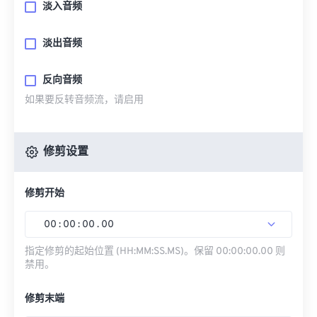
淡入音频
淡出音频
反向音频
如果要反转音频流，请启用
修剪设置
修剪开始
00
:
00
:
00
.
00
指定修剪的起始位置 (HH:MM:SS.MS)。保留 00:00:00.00 则
禁用。
修剪末端