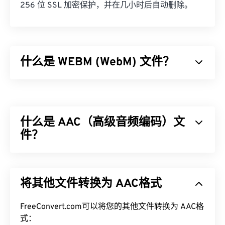
256 位 SSL 加密保护，并在几小时后自动删除。
什么是 WEBM (WebM) 文件？
WebM (WEBM) 是一个专为 Web 设计的
免费授权
文
件容器。具体来说，它最初设计为与 HTML5 兼容。
它支持章节、字幕、副标题、元数据标签、流媒体、
什么是 AAC（高级音频编码）文
附件、3D 编解码器、3D 容器和硬件播放器。
WEBM 使用
件？
VP8
或
VP9
编解码器压缩视频流，使用
Vorbis
或
Opus
编解码器压缩音频。
高级音频编码 (AAC) 是一种通过
有损
压缩来减小文
如何打开 WEBM 文件？
件大小的数字音频文件格式。它主要用于数字电视、
将其他文件转换为 AAC格式
数字广播和互联网流媒体。它是
iOS
、
YouTube
、
VLC 媒体播放器
和
MPlayer
可以在任何操作系统 (OS)
任天堂
和
PlayStation
的标准音频格式。ISO/
IEC
将
上打开 WEBM 文件。其他适合打开 WEBM 的播放器
AAC
FreeConvert.com可以将您的其他文件转换为 AAC格
编解码器
指定
为
MP3
的改进版本，因为它能够更
包括适用于 Microsoft Windows 操作系统的
Winamp
有效地压缩文件大小，同时提供与未压缩音频类似的
式：