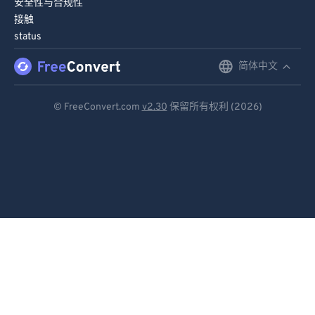
90
90
安全性与合规性
接触
91
91
status
92
92
简体中文
English
93
93
Deutsch
94
94
© FreeConvert.com
v2.30
保留所有权利 (2026)
95
95
Español
96
96
Français
97
97
Português
98
98
Italiano
99
99
Dutch
日本語
简体中文