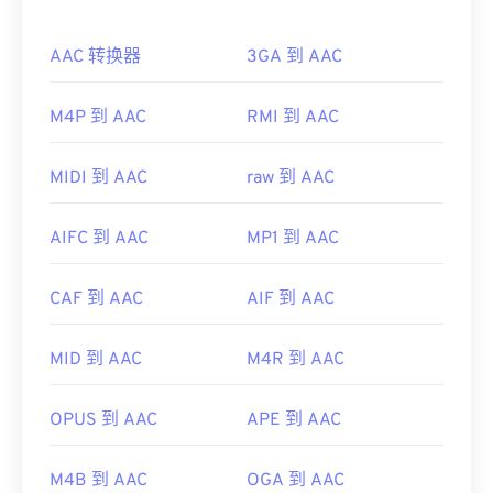
和适用于 Mac OS X 操作系统的
Elmedia
。
音质。
微软浏览器没有内置 WebM
编解码器
。因此，需要单
AAC 转换器
3GA 到 AAC
如何打开 AAC 文件？
独安装
编解码器
。不过，大多数浏览器都支持
WEBM 文件。
为了获得最佳效果，请使用
VLC 媒体播放器
打开
M4P 到 AAC
RMI 到 AAC
开发者：
Google
；
CoreCodec, Inc。
AAC 文件。此外，
iTunes
也会默认打开 AAC 文件。
不过，AAC 文件非常普遍，可以在许多其他程序和
首次发布：
2010 年
MIDI 到 AAC
raw 到 AAC
软件中打开。
有用的链接：
此外，由于 AAC 文件通常用作视频游戏的音频文
AIFC 到 AAC
MP1 到 AAC
https://en.wikipedia.org/wiki/WebM
件，因此它们可以在大多数流行的游戏机上打开，例
https://tools.google.com/dlpage/webmmf/
如
Nintendo 3DS
和
Playstation 4
。
CAF 到 AAC
AIF 到 AAC
开发者：
ISO/IEC MPEG 音频委员会
首次发行：
1997年
MID 到 AAC
M4R 到 AAC
有用的链接：
OPUS 到 AAC
APE 到 AAC
https://en.wikipedia.org/wiki/Advanced_Audio_Coding
https://www.iso.org/standard/43345.html?
M4B 到 AAC
OGA 到 AAC