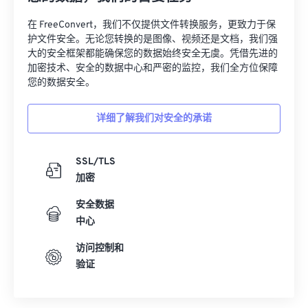
32
32
32
32
32
32
在 FreeConvert，我们不仅提供文件转换服务，更致力于保
33
33
33
33
33
33
护文件安全。无论您转换的是图像、视频还是文档，我们强
大的安全框架都能确保您的数据始终安全无虞。凭借先进的
34
34
34
34
34
34
加密技术、安全的数据中心和严密的监控，我们全方位保障
您的数据安全。
35
35
35
35
35
35
36
36
36
36
36
36
详细了解我们对安全的承诺
37
37
37
37
37
37
38
38
38
38
38
38
SSL/TLS
39
39
39
39
39
39
加密
40
40
40
40
40
40
安全数据
中心
41
41
41
41
41
41
42
42
42
42
42
42
访问控制和
验证
43
43
43
43
43
43
44
44
44
44
44
44