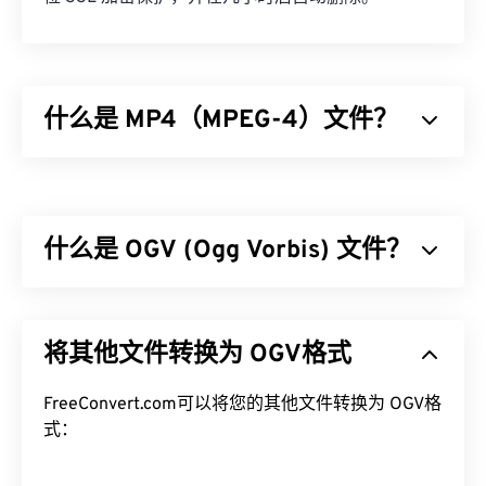
什么是 MP4（MPEG-4）文件？
MPEG-4 (MP4) 是一种用于存储多媒体数据（通常为
音频和视频）的容器视频格式。它兼容各种设备和操
作系统，使用
编解码器
压缩文件大小，从而生成易于
什么是 OGV (Ogg Vorbis) 文件？
管理和存储的文件。它也是互联网流媒体（例如
YouTube）的热门视频格式。许多人认为 MP4 是当
今最佳的视频格式之一。
Ogg Vorbis (OGV) 是一种免费、开源、未申请专利的
多媒体容器格式和编解码器。它是 Ogg 系列格式和
如何打开 MP4 文件？
将其他文件转换为 OGV格式
编解码器的一部分，该系列由非营利
组织 Xiph.Org
基金会
开发，旨在与
已申请专利的编解码器
竞争。
MP4 文件会在操作系统的默认视频播放器中打开。
OGV 可以
FreeConvert.com可以将您的其他文件转换为 OGV格
时分复用 (TDM)
音频、视频、文本（字
只需双击文件即可打开。无需第三方软件。在 ​​
幕）和元数据。它支持流媒体以及
式：
有损
和
无损
压缩。
Windows 系统中，它会在
Windows Media Player
中
但是，它不支持
菜单
。
打开。在 Mac 系统中，它会在
QuickTime
中打开。