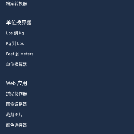
档案转换器
85
85
86
86
单位换算器
87
87
Lbs 到 Kg
88
88
Kg 到 Lbs
89
89
Feet 到 Meters
90
90
单位换算器
91
91
92
92
Web 应用
93
93
拼贴制作器
94
94
图像调整器
95
95
裁剪图片
96
96
颜色选择器
97
97