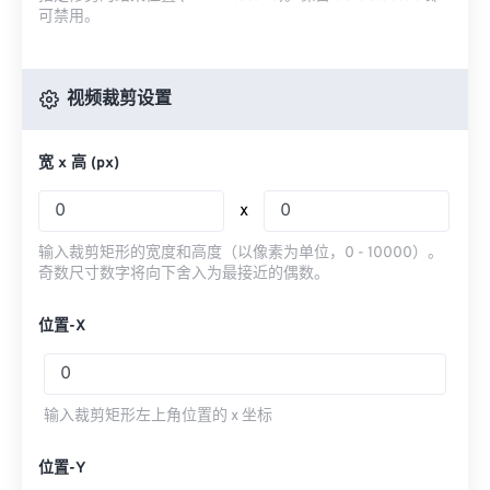
可禁用。
视频裁剪设置
宽 x 高 (px)
x
输入裁剪矩形的宽度和高度（以像素为单位，0 - 10000）。
奇数尺寸数字将向下舍入为最接近的偶数。
位置-X
输入裁剪矩形左上角位置的 x 坐标
位置-Y