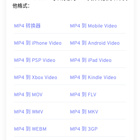
他格式：
MP4 转换器
MP4 到 Mobile Video
MP4 到 iPhone Video
MP4 到 Android Video
MP4 到 PSP Video
MP4 到 iPad Video
00
00
00
00
00
00
00
00
MP4 到 Xbox Video
MP4 到 Kindle Video
00
00
00
00
00
00
00
00
MP4 到 MOV
MP4 到 FLV
01
01
01
01
01
01
01
01
02
02
02
02
02
02
02
02
MP4 到 WMV
MP4 到 MKV
03
03
03
03
03
03
03
03
MP4 到 WEBM
MP4 到 3GP
04
04
04
04
04
04
04
04