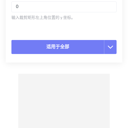
输入裁剪矩形左上角位置的 y 坐标。
适用于全部
重置所有选项
从预设应用
另存为预设