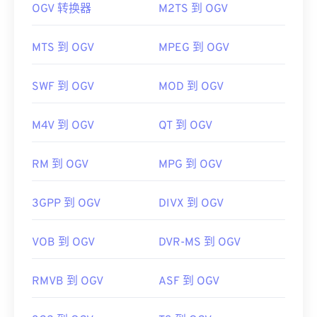
OGV 转换器
M2TS 到 OGV
如何打开 OGV 文件？
在某些设备上，尤其是移动设备，打开此文件类型可
能会出现问题。MP4 是一个包含各种数据的容器，
VLC 媒体播放器
是打开 OGV 文件的最佳选择。其他
MTS 到 OGV
MPEG 到 OGV
因此，如果打开文件时出现问题，通常意味着容器中
不错的选择包括适用于 Microsoft Windows 操作系统
的数据（音频或视频编解码器）与设备的操作系统不
的
Winamp
和适用于 Mac OS X 的
Elmedia
。
兼容。要解决此问题，请尝试使用
VLC 媒体播放
SWF 到 OGV
MOD 到 OGV
器
OGV 可以在
。
Windows Media Player
和基于
DirectShow
的播放器中播放，但必须使用
M4V 到 OGV
QT 到 OGV
开发者：
运动图像专家组 (MPEG)
DirectShow 过滤器
。另一方面，如果播放器不是基
标准：
ISO/IEC 14496
于 DirectShow，则不需要过滤器。
RM 到 OGV
MPG 到 OGV
首次发行：
1999年
开发者：
Xiph.Org 基金会
有用的链接：
首次发布：
2017 年
3GPP 到 OGV
DIVX 到 OGV
https://en.wikipedia.org/wiki/MPEG-4
有用的链接：
VOB 到 OGV
DVR-MS 到 OGV
https://mpeg.chiariglione.org/standards/mpeg-
https://en.wikipedia.org/wiki/Ogg
4.html
https://www.xiph.org/
RMVB 到 OGV
ASF 到 OGV