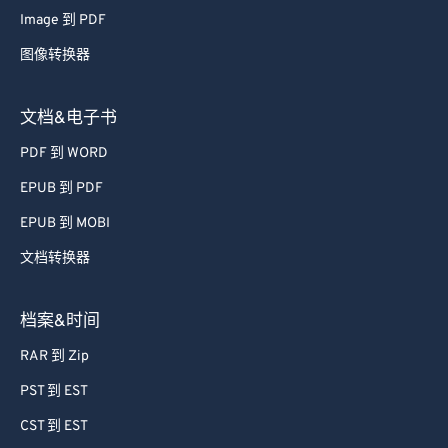
71
71
Image 到 PDF
72
72
图像转换器
73
73
74
74
文档&电子书
75
75
PDF 到 WORD
76
76
EPUB 到 PDF
77
77
EPUB 到 MOBI
78
78
文档转换器
79
79
80
80
档案&时间
81
81
RAR 到 Zip
82
82
PST 到 EST
83
83
CST 到 EST
84
84