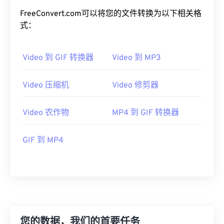
FreeConvert.com可以将您的文件转换为以下相关格
19
19
19
19
19
19
19
19
式：
20
20
20
20
20
20
20
20
21
21
21
21
21
21
21
21
Video 到 GIF 转换器
Video 到 MP3
22
22
22
22
22
22
22
22
23
23
23
23
23
23
23
23
Video 压缩机
Video 修剪器
24
24
24
24
24
24
Video 农作物
MP4 到 GIF 转换器
25
25
25
25
25
25
26
26
26
26
26
26
GIF 到 MP4
27
27
27
27
27
27
28
28
28
28
28
28
29
29
29
29
29
29
30
30
30
30
30
30
31
31
31
31
31
31
您的数据，我们的首要任务