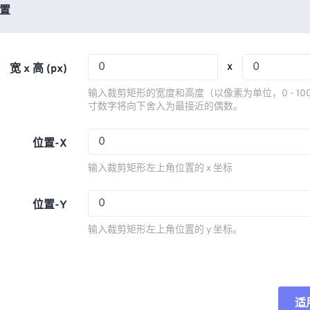
03
03
03
03
置
06
06
06
06
04
04
04
04
07
07
07
07
05
05
05
05
08
08
08
08
x
宽 x 高 (px)
06
06
06
06
09
09
09
09
输入裁剪矩形的宽度和高度（以像素为单位，0 - 10
07
07
07
07
寸数字将向下舍入为最接近的偶数。
10
10
10
10
08
08
08
08
11
11
11
11
位置-X
09
09
09
09
12
12
12
12
输入裁剪矩形左上角位置的 x 坐标
10
10
10
10
13
13
13
13
11
11
11
11
位置-Y
14
14
14
14
12
12
12
12
15
15
15
15
输入裁剪矩形左上角位置的 y 坐标。
13
13
13
13
16
16
16
16
14
14
14
14
17
17
17
17
15
15
15
15
18
18
18
18
适
重