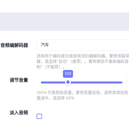
汽车
音频编解码器
选择用于编码或压缩音频流的编解码器。要使用最
器，请选择“自动”（推荐）。要转换但不重新编码音
制”（不推荐）。
100
调节音量
100% 代表原始音量。要将音量加倍，请将其增加到 
量减半，请选择 50%
淡入音频