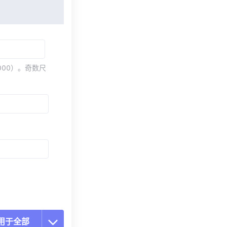
000）。奇数尺
用于全部
置所有选项