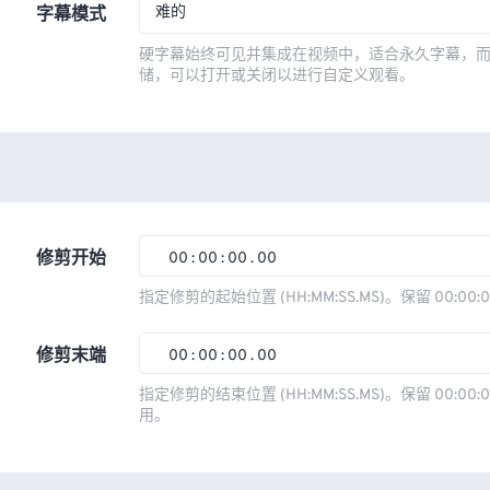
难的
字幕模式
硬字幕始终可见并集成在视频中，适合永久字幕，
储，可以打开或关闭以进行自定义观看。
修剪开始
00
:
00
:
00
.
00
00
00
00
00
指定修剪的起始位置 (HH:MM:SS.MS)。保留 00:00:
01
01
01
01
修剪末端
00
:
00
:
00
.
00
02
02
02
02
00
00
00
00
指定修剪的结束位置 (HH:MM:SS.MS)。保留 00:00:0
03
03
03
03
用。
01
01
01
01
04
04
04
04
02
02
02
02
05
05
05
05