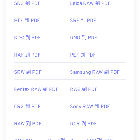
SR2 到 PDF
Leica RAW 到 PDF
使用我们的
开发者：
ISO
颜色选择器
从 WebP 图像中选择颜色
首次发布：
1993年6月15日
PTX 到 PDF
SRF 到 PDF
有用的链接：
KDC 到 PDF
DNG 到 PDF
https://en.wikipedia.org/wiki/Portable_Document_Form
https://acrobat.adobe.com/us/en/why-
RAF 到 PDF
PEF 到 PDF
adobe/about-adobe-pdf.html
SRW 到 PDF
Samsung RAW 到 PDF
Pentax RAW 到 PDF
RW2 到 PDF
CR2 到 PDF
Sony RAW 到 PDF
RAW 到 PDF
DCR 到 PDF