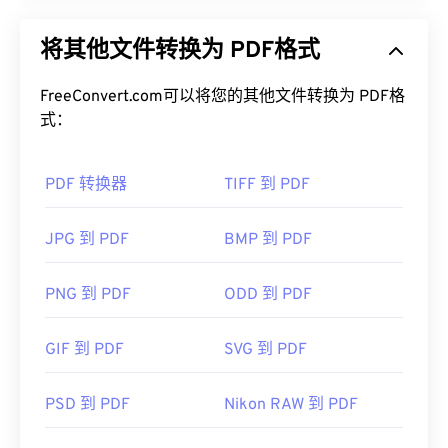
可移植文档格式 (PDF) 是一种通用文件格式，兼具文
本文档和图形图像的特点，是当今最常用的文件类型
默认打开 WebP 的程序是
Google
将其他文件转换为 PDF格式
之一。PDF 之所以如此受欢迎，是因为它可以保留
Chrome（Chrome）
，该程序可跨平台运行。WebP
原始文档格式。PDF 文件在任何设备或操作系统上
文件也可在
GIMP
和
Microsoft Paint
上自动打开。除
都始终保持一致。
FreeConvert.com可以将您的其他文件转换为 PDF格
Chrome 外，所有其他 Web 浏览器都支持 WebP 格
式：
式。
如何打开 PDF 文件？
可以尝试的其他免费查看器包括
Pixelmator
和
PDF 转换器
TIFF 到 PDF
大多数人需要打开 PDF 时都会直接使用
Adob​​e
Photopea
。此外，还可以尝试
Corel PaintShop Pro
Acrobat Reader。Adobe
制定了 PDF 标准，其程序
。在使用
IrfanView
、
Windows Photo Viewer
和
无疑是市面上最受欢迎
的免费 PDF 阅读器
。虽然它
JPG 到 PDF
BMP 到 PDF
Adob​​e Photoshop
之前，请务必安装用于打开 WebP
用起来完全没问题，但我发现它有点臃肿，包含许多
的插件。
你可能永远不需要或不想使用的功能。
PNG 到 PDF
ODD 到 PDF
开发者：
谷歌
大多数网络浏览器，例如 Chrome 和 Firefox，都可
首次发布：
2010 年 9 月
以自动打开 PDF 文件。您可能需要也可能不需要插
GIF 到 PDF
SVG 到 PDF
件或扩展程序来实现这一点，但当您在线点击 PDF
有用的链接：
链接时，自动打开一个插件或扩展程序会非常方便。
Google 开发者关于 WebP 压缩的文章
PSD 到 PDF
Nikon RAW 到 PDF
如果您需要更多功能，我强烈推荐
SumatraPDF
或
相关 WebP 工具：
MuPDF
。这两个都是免费的。