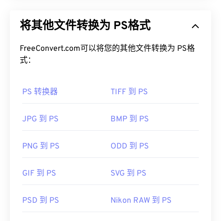
WebP 是一种开源文件类型，它使用
预测压缩技术
来
创建非常适合网页和移动应用的图像。WebP 图像比
将其他文件转换为 PS格式
JPEG (JPG)
和
便携式网络图形 (PNG)
文件小 30%，
但视觉质量却相近。WebP 图像在网页和移动应用上
的加载速度非常快。
FreeConvert.com可以将您的其他文件转换为 PS格
式：
如何打开 WebP 文件？
PS 转换器
TIFF 到 PS
默认打开 WebP 的程序是
Google
Chrome（Chrome）
，该程序可跨平台运行。WebP
文件也可在
GIMP
和
Microsoft Paint
上自动打开。除
JPG 到 PS
BMP 到 PS
Chrome 外，所有其他 Web 浏览器都支持 WebP 格
式。
PNG 到 PS
ODD 到 PS
可以尝试的其他免费查看器包括
Pixelmator
和
Photopea
。此外，还可以尝试
Corel PaintShop Pro
GIF 到 PS
SVG 到 PS
。在使用
IrfanView
、
Windows Photo Viewer
和
Adob​​e Photoshop
之前，请务必安装用于打开 WebP
PSD 到 PS
Nikon RAW 到 PS
的插件。