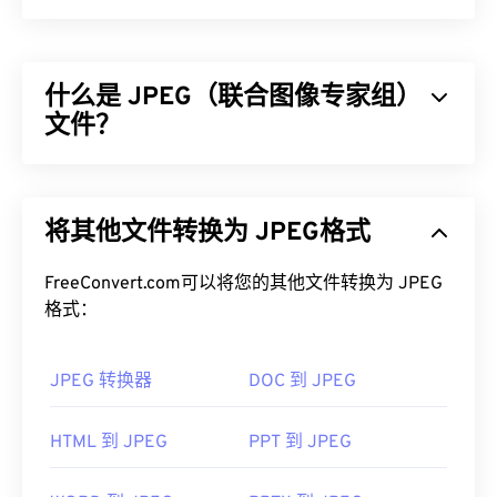
什么是 JPEG（联合图像专家组）
文件？
JPEG（联合图像专家组）是一种通用文件格式，利
用算法压缩照片和图形。JPEG 提供的高压缩率是其
将其他文件转换为 JPEG格式
广泛应用的原因。因此，JPEG 文件相对较小，非常
适合在互联网上传输和在网站上使用。您可以使用我
FreeConvert.com可以将您的其他文件转换为 JPEG
们的
JPEG 压缩
工具将文件大小减少高达 80%！
格式：
如果您需要更好的压缩效果，您可以将
JPG 转换为
WebP
，这是一种更新、更易压缩的文件格式。
JPEG 转换器
DOC 到 JPEG
如何打开 JPEG 文件？
HTML 到 JPEG
PPT 到 JPEG
几乎所有图像查看器程序和应用程序都能识别并打开
JPEG 文件。只需双击 JPEG 文件，通常即可在默认