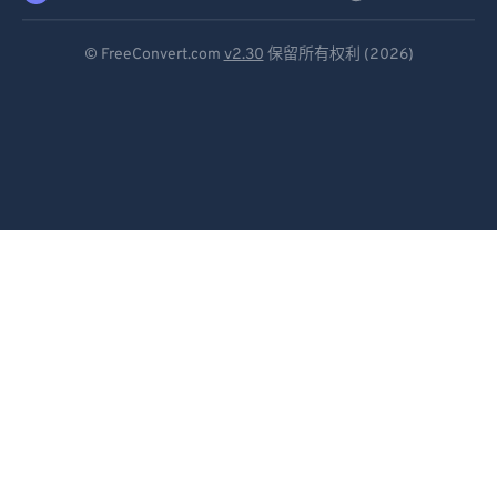
Deutsch
© FreeConvert.com
v2.30
保留所有权利 (2026)
Español
Français
Português
Italiano
Dutch
日本語
简体中文
繁體中文
한국어
Svenska