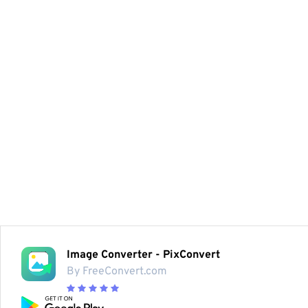
Image Converter - PixConvert
By FreeConvert.com