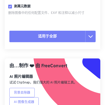
剥离元数据
删除图像中的任何配置文件、EXIF 和注释以减小尺寸
适用于全部
重置所有选项
从预设应用
由…制作
❤️
由
FreeConvert
另存为预设
AI 照片编辑器
试试 ClipSnap，我们强大的 AI 照片编辑工具。
背景去除器
AI 图像生成器