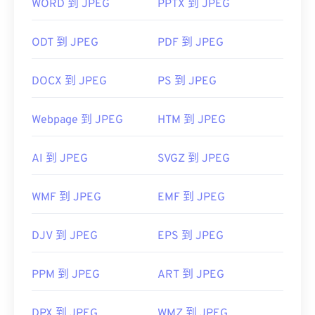
图像查看器、图像编辑器或网页浏览器中打开它。要
WORD 到 JPEG
PPTX 到 JPEG
选择特定的应用程序打开文件，请右键单击，然后选
择“打开方式”。
ODT 到 JPEG
PDF 到 JPEG
JPEG 文件可以在流行的网络浏览器（例如
Chrome）
、Microsoft 应用程序（例如
Microsoft
DOCX 到 JPEG
PS 到 JPEG
Photos）
以及 Mac OS 应用程序（例如
Apple
Preview）
上自动打开。
Webpage 到 JPEG
HTM 到 JPEG
开发者：
联合图像专家组
AI 到 JPEG
SVGZ 到 JPEG
首次发布：
1992年9月18日
有用的链接：
WMF 到 JPEG
EMF 到 JPEG
https://en.wikipedia.org/wiki/JPEG
https://www.lifewire.com/jpg-jpeg-file-4139913
DJV 到 JPEG
EPS 到 JPEG
PPM 到 JPEG
ART 到 JPEG
DPX 到 JPEG
WMZ 到 JPEG