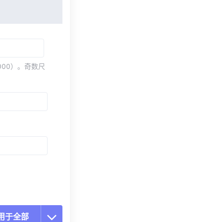
000）。奇数尺
用于全部
置所有选项