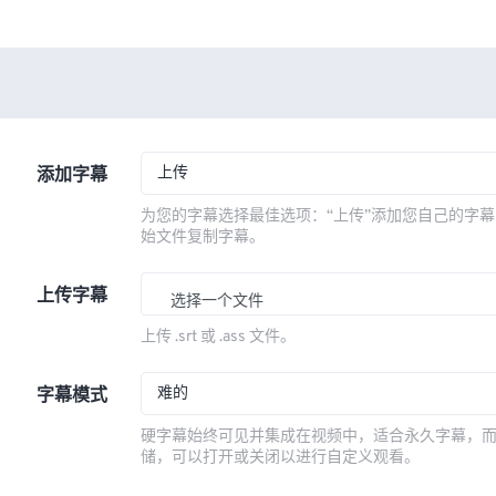
上传
添加字幕
为您的字幕选择最佳选项：“上传”添加您自己的字幕
始文件复制字幕。
上传字幕
选择一个文件
上传 .srt 或 .ass 文件。
难的
字幕模式
硬字幕始终可见并集成在视频中，适合永久字幕，
储，可以打开或关闭以进行自定义观看。