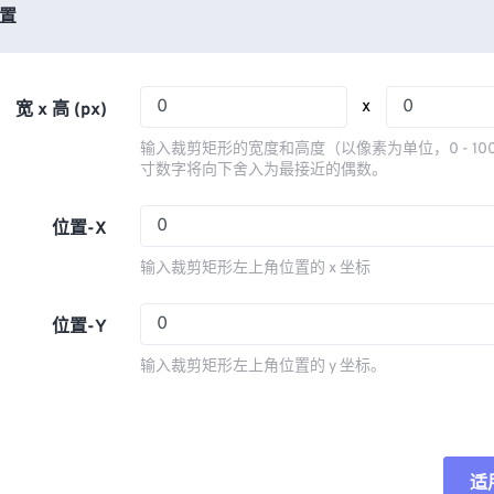
03
03
03
03
置
06
06
06
06
04
04
04
04
07
07
07
07
05
05
05
05
08
08
08
08
x
宽 x 高 (px)
06
06
06
06
09
09
09
09
输入裁剪矩形的宽度和高度（以像素为单位，0 - 10
07
07
07
07
寸数字将向下舍入为最接近的偶数。
10
10
10
10
08
08
08
08
11
11
11
11
位置-X
09
09
09
09
12
12
12
12
输入裁剪矩形左上角位置的 x 坐标
10
10
10
10
13
13
13
13
11
11
11
11
位置-Y
14
14
14
14
12
12
12
12
15
15
15
15
输入裁剪矩形左上角位置的 y 坐标。
13
13
13
13
16
16
16
16
14
14
14
14
17
17
17
17
15
15
15
15
18
18
18
18
适
重