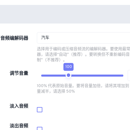
汽车
音频编解码器
选择用于编码或压缩音频流的编解码器。要使用最
器，请选择“自动”（推荐）。要转换但不重新编码音
制”（不推荐）。
100
调节音量
100% 代表原始音量。要将音量加倍，请将其增加到 
量减半，请选择 50%
淡入音频
淡出音频