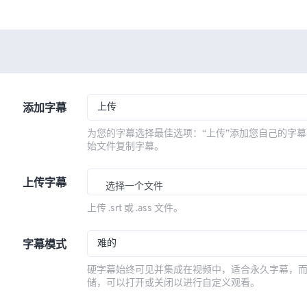
上传
添加字幕
为您的字幕选择最佳选项：“上传”添加您自己的字幕
始文件复制字幕。
上传字幕
选择一个文件
上传 .srt 或 .ass 文件。
难的
字幕模式
硬字幕始终可见并集成在视频中，适合永久字幕，
储，可以打开或关闭以进行自定义观看。