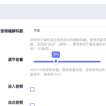
汽车
音频编解码器
选择用于编码或压缩音频流的编解码器。要使用最
器，请选择“自动”（推荐）。要转换但不重新编码音
制”（不推荐）。
100
调节音量
100% 代表原始音量。要将音量加倍，请将其增加到 
量减半，请选择 50%
淡入音频
淡出音频