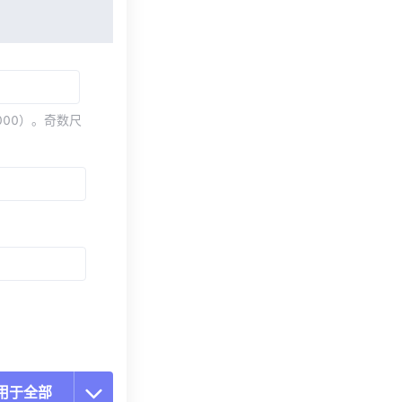
000）。奇数尺
用于全部
置所有选项