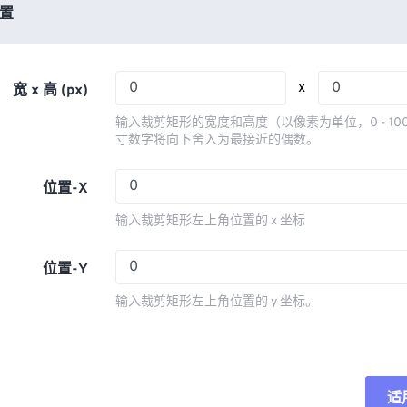
03
03
03
03
置
06
06
06
06
04
04
04
04
07
07
07
07
05
05
05
05
08
08
08
08
x
宽 x 高 (px)
06
06
06
06
09
09
09
09
输入裁剪矩形的宽度和高度（以像素为单位，0 - 10
07
07
07
07
寸数字将向下舍入为最接近的偶数。
10
10
10
10
08
08
08
08
11
11
11
11
位置-X
09
09
09
09
12
12
12
12
输入裁剪矩形左上角位置的 x 坐标
10
10
10
10
13
13
13
13
11
11
11
11
位置-Y
14
14
14
14
12
12
12
12
15
15
15
15
输入裁剪矩形左上角位置的 y 坐标。
13
13
13
13
16
16
16
16
14
14
14
14
17
17
17
17
15
15
15
15
18
18
18
18
适
重