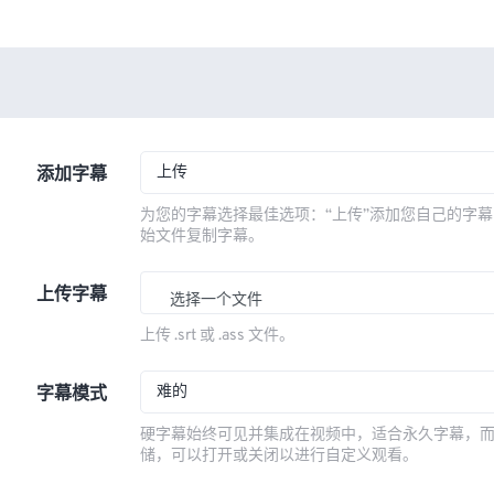
上传
添加字幕
为您的字幕选择最佳选项：“上传”添加您自己的字幕
始文件复制字幕。
上传字幕
选择一个文件
上传 .srt 或 .ass 文件。
难的
字幕模式
硬字幕始终可见并集成在视频中，适合永久字幕，
储，可以打开或关闭以进行自定义观看。