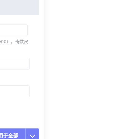
000）。奇数尺
用于全部
置所有选项