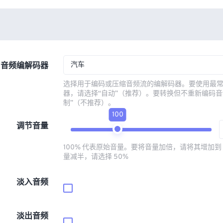
汽车
音频编解码器
选择用于编码或压缩音频流的编解码器。要使用最
器，请选择“自动”（推荐）。要转换但不重新编码音
制”（不推荐）。
100
调节音量
100% 代表原始音量。要将音量加倍，请将其增加到 
量减半，请选择 50%
淡入音频
淡出音频