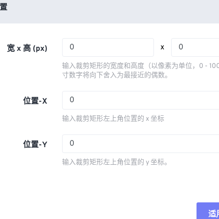
03
03
03
03
置
06
06
06
06
04
04
04
04
07
07
07
07
05
05
05
05
08
08
08
08
x
宽 x 高 (px)
06
06
06
06
09
09
09
09
输入裁剪矩形的宽度和高度（以像素为单位，0 - 10
07
07
07
07
寸数字将向下舍入为最接近的偶数。
10
10
10
10
08
08
08
08
11
11
11
11
位置-X
09
09
09
09
12
12
12
12
输入裁剪矩形左上角位置的 x 坐标
10
10
10
10
13
13
13
13
11
11
11
11
位置-Y
14
14
14
14
12
12
12
12
15
15
15
15
输入裁剪矩形左上角位置的 y 坐标。
13
13
13
13
16
16
16
16
14
14
14
14
17
17
17
17
15
15
15
15
18
18
18
18
适
重