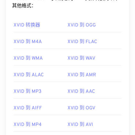
其他格式：
XVID 转换器
XVID 到 OGG
XVID 到 M4A
XVID 到 FLAC
00
00
00
00
00
00
00
00
XVID 到 WMA
XVID 到 WAV
00
00
00
00
00
00
00
00
XVID 到 ALAC
XVID 到 AMR
01
01
01
01
01
01
01
01
XVID 到 MP3
XVID 到 AAC
02
02
02
02
02
02
02
02
03
03
03
03
03
03
03
03
XVID 到 AIFF
XVID 到 OGV
04
04
04
04
04
04
04
04
05
05
05
05
05
05
05
05
XVID 到 MP4
XVID 到 AVI