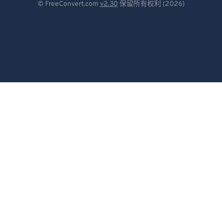
© FreeConvert.com
v2.30
保留所有权利 (2026)
Español
Français
Português
Italiano
Dutch
日本語
简体中文
繁體中文
한국어
Svenska
Türkçe