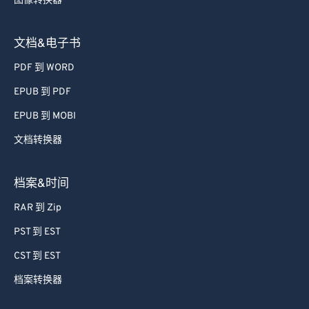
图像转换器
72
72
73
73
文档&电子书
74
74
PDF 到 WORD
75
75
EPUB 到 PDF
76
76
EPUB 到 MOBI
77
77
文档转换器
78
78
79
79
档案&时间
80
80
RAR 到 Zip
81
81
PST 到 EST
82
82
CST 到 EST
83
83
档案转换器
84
84
85
85