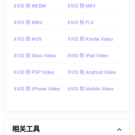
06
06
06
06
06
06
06
06
XVID 到 WEBM
XVID 到 MKV
07
07
07
07
07
07
07
07
08
08
08
08
08
08
08
08
XVID 到 WMV
XVID 到 FLV
09
09
09
09
09
09
09
09
XVID 到 MOV
XVID 到 Kindle Video
10
10
10
10
10
10
10
10
11
11
11
11
11
11
11
11
XVID 到 Xbox Video
XVID 到 iPad Video
12
12
12
12
12
12
12
12
13
13
13
13
13
13
13
13
XVID 到 PSP Video
XVID 到 Android Video
14
14
14
14
14
14
14
14
XVID 到 iPhone Video
XVID 到 Mobile Video
15
15
15
15
15
15
15
15
16
16
16
16
16
16
16
16
17
17
17
17
17
17
17
17
18
18
18
18
18
18
18
18
相关工具
19
19
19
19
19
19
19
19