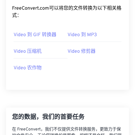
20
20
20
20
20
20
20
20
FreeConvert.com可以将您的文件转换为以下相关格
式：
21
21
21
21
21
21
21
21
22
22
22
22
22
22
22
22
Video 到 GIF 转换器
Video 到 MP3
23
23
23
23
23
23
23
23
24
24
24
24
24
24
Video 压缩机
Video 修剪器
25
25
25
25
25
25
Video 农作物
26
26
26
26
26
26
27
27
27
27
27
27
28
28
28
28
28
28
29
29
29
29
29
29
30
30
30
30
30
30
您的数据，我们的首要任务
31
31
31
31
31
31
在 FreeConvert，我们不仅提供文件转换服务，更致力于保
32
32
32
32
32
32