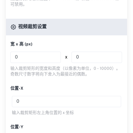
可禁用。
视频裁剪设置
宽 x 高 (px)
x
输入裁剪矩形的宽度和高度（以像素为单位，0 - 10000）。
奇数尺寸数字将向下舍入为最接近的偶数。
位置-X
输入裁剪矩形左上角位置的 x 坐标
位置-Y