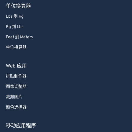
单位换算器
86
86
Lbs 到 Kg
87
87
Kg 到 Lbs
88
88
Feet 到 Meters
89
89
单位换算器
90
90
91
91
Web 应用
92
92
拼贴制作器
93
93
图像调整器
94
94
裁剪图片
95
95
颜色选择器
96
96
97
97
移动应用程序
98
98