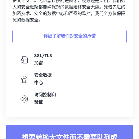
护文件安全。无论您转换的是图像、视频还是文档，我们强
33
33
33
33
33
33
大的安全框架都能确保您的数据始终安全无虞。凭借先进的
加密技术、安全的数据中心和严密的监控，我们全方位保障
34
34
34
34
34
34
您的数据安全。
35
35
35
35
35
35
详细了解我们对安全的承诺
36
36
36
36
36
36
37
37
37
37
37
37
SSL/TLS
38
38
38
38
38
38
加密
39
39
39
39
39
39
安全数据
40
40
40
40
40
40
中心
41
41
41
41
41
41
访问控制和
42
42
42
42
42
42
验证
43
43
43
43
43
43
44
44
44
44
44
44
45
45
45
45
45
45
想要转换大文件而不需要队列或