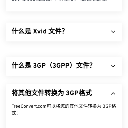
什么是 Xvid 文件？
Xvid 是一个免费的
开源
视频
编解码
器库。它基于
GNU GPL 许可证
发布，该许可证本质上是一个免费
的软件许可证，并且它实现了
ISO MPEG-4 标准
。它
什么是 3GP（3GPP）文件？
使用“
有损
”压缩，但保留了高质量的图像。
开源
软件
的优点之一是可以查看代码以检查是否存在恶意软
件。在当今的计算环境中，这是一个非常有用的安全
3GPP (3GP) 是一种多媒体容器格式，专为第三代
功能，尤其是在使用 Xvid 等
(3G) 通用移动通信系统 (
UMTS
免费
) 网络设计，UMTS
软件时。
将其他文件转换为 3GP格式
网络是全球移动通信系统 (
GSM
) 的标准。由于
如何打开 Xvid 文件？
UMTS 是一项移动技术，因此 3GP 格式允许 UMTS
网络上的手机通过高速无线连接捕获、保存、传送和
FreeConvert.com可以将您的其他文件转换为 3GP格
作为
开源
软件，Xvid 几乎可以在所有常见平台上运
播放媒体。
式：
行。DivX 为 PC 开发了 Xvid，但它在 Mac OS X、
Linux 和 Windows 上也能流畅运行。最新版本可在
如何打开 3GP 文件？