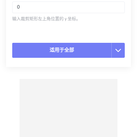
输入裁剪矩形左上角位置的 y 坐标。
适用于全部
重置所有选项
从预设应用
另存为预设