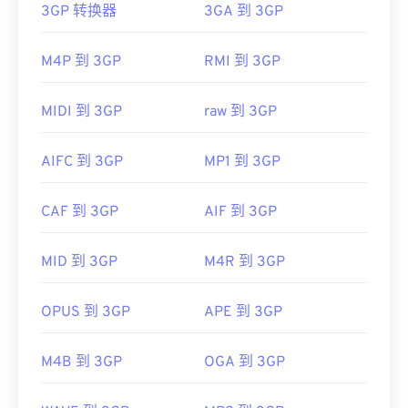
3GP 转换器
3GA 到 3GP
Windows XP
SP3
或更高版本上运行。
打开 3GP 的最佳应用程序是 Apple
QuickTime
。虽
可以播放 Xvid 文件的平台包括
VLC 媒体播放器
和
然 3GP 是为移动设备设计的，但该文件格式在大多
M4P 到 3GP
RMI 到 3GP
MPlayer
。目前，Xvid 不支持字幕或交互式菜单，
数操作系统上都可以轻松打开，包括 Linux、Mac 和
但它与提供这些功能
的
免费第三方工具兼容。
Windows。
AutoGK 就是一个例子。
MIDI 到 3GP
raw 到 3GP
3GP 是一种灵活的文件格式，支持通过 3GPP
定时文
开发者：
DivX
本 (Timed Text)
提供字幕和副标题。它不支持交互式
AIFC 到 3GP
MP1 到 3GP
首次发行：
2001年
菜单，但与提供此类支持的免费第三方工具兼容。例
如
AutoGK
。为了提高非移动设备观看时的视频质
有用的链接：
CAF 到 3GP
AIF 到 3GP
量，请将文件
转换
为 MP4。
https://en.wikipedia.org/wiki/Xvid
开发者：
第三代合作伙伴计划（3GPP）
MID 到 3GP
M4R 到 3GP
https://www.xvid.com/
首次发行：
1997年
有用的链接：
OPUS 到 3GP
APE 到 3GP
https://en.wikipedia.org/wiki/3GP_and_3G2
M4B 到 3GP
OGA 到 3GP
https://www.3gpp.org/