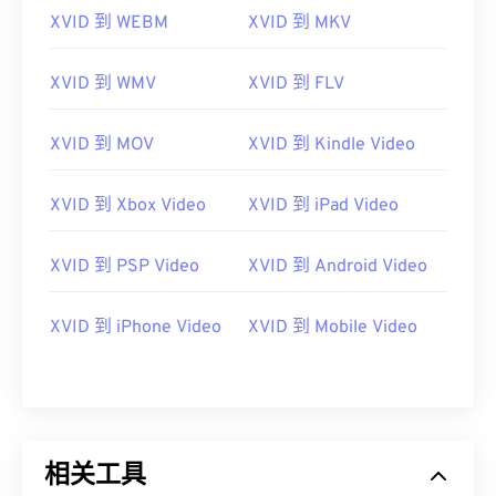
05
05
05
05
05
05
05
05
XVID 到 WEBM
XVID 到 MKV
06
06
06
06
06
06
06
06
07
07
07
07
07
07
07
07
XVID 到 WMV
XVID 到 FLV
08
08
08
08
08
08
08
08
XVID 到 MOV
XVID 到 Kindle Video
09
09
09
09
09
09
09
09
10
10
10
10
10
10
10
10
XVID 到 Xbox Video
XVID 到 iPad Video
11
11
11
11
11
11
11
11
12
12
12
12
12
12
12
12
XVID 到 PSP Video
XVID 到 Android Video
13
13
13
13
13
13
13
13
XVID 到 iPhone Video
XVID 到 Mobile Video
14
14
14
14
14
14
14
14
15
15
15
15
15
15
15
15
16
16
16
16
16
16
16
16
17
17
17
17
17
17
17
17
相关工具
18
18
18
18
18
18
18
18