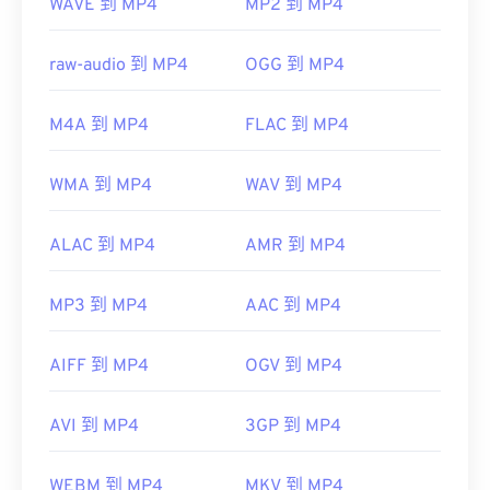
WAVE 到 MP4
MP2 到 MP4
https://mpeg.chiariglione.org/standards/mpeg-
4.html
raw-audio 到 MP4
OGG 到 MP4
M4A 到 MP4
FLAC 到 MP4
WMA 到 MP4
WAV 到 MP4
ALAC 到 MP4
AMR 到 MP4
MP3 到 MP4
AAC 到 MP4
AIFF 到 MP4
OGV 到 MP4
AVI 到 MP4
3GP 到 MP4
WEBM 到 MP4
MKV 到 MP4