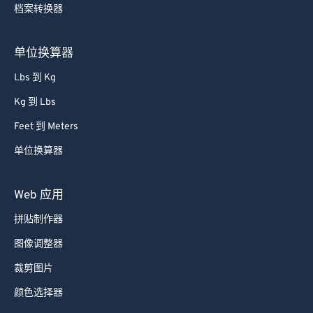
档案转换器
85
85
86
86
单位换算器
87
87
Lbs 到 Kg
88
88
Kg 到 Lbs
89
89
Feet 到 Meters
90
90
单位换算器
91
91
92
92
Web 应用
93
93
拼贴制作器
94
94
图像调整器
95
95
裁剪图片
96
96
颜色选择器
97
97