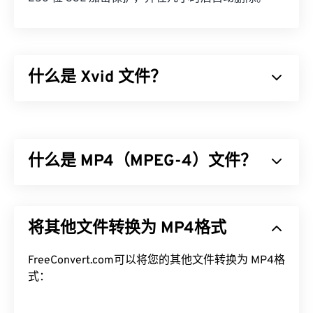
什么是 Xvid 文件？
Xvid 是一个免费的
开源
视频
编解码
器库。它基于
GNU GPL 许可证
发布，该许可证本质上是一个免费
的软件许可证，并且它实现了
ISO MPEG-4 标准
。它
什么是 MP4（MPEG-4）文件？
使用“
有损
”压缩，但保留了高质量的图像。
开源
软件
的优点之一是可以查看代码以检查是否存在恶意软
件。在当今的计算环境中，这是一个非常有用的安全
MPEG-4 (MP4) 是一种用于存储多媒体数据（通常为
功能，尤其是在使用 Xvid 等
音频和视频）的容器视频格式。它兼容各种设备和操
免费
软件时。
将其他文件转换为 MP4格式
作系统，使用
编解码器
压缩文件大小，从而生成易于
如何打开 Xvid 文件？
管理和存储的文件。它也是互联网流媒体（例如
YouTube）的热门视频格式。许多人认为 MP4 是当
FreeConvert.com可以将您的其他文件转换为 MP4格
作为
开源
软件，Xvid 几乎可以在所有常见平台上运
今最佳的视频格式之一。
式：
行。DivX 为 PC 开发了 Xvid，但它在 Mac OS X、
Linux 和 Windows 上也能流畅运行。最新版本可在
如何打开 MP4 文件？