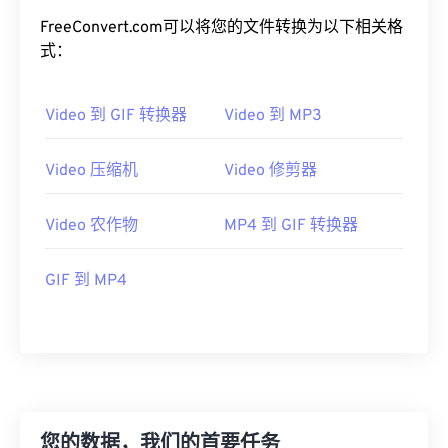
FreeConvert.com可以将您的文件转换为以下相关格
19
19
19
19
19
19
19
19
式：
20
20
20
20
20
20
20
20
21
21
21
21
21
21
21
21
Video 到 GIF 转换器
Video 到 MP3
22
22
22
22
22
22
22
22
23
23
23
23
23
23
23
23
Video 压缩机
Video 修剪器
24
24
24
24
24
24
Video 农作物
MP4 到 GIF 转换器
25
25
25
25
25
25
26
26
26
26
26
26
GIF 到 MP4
27
27
27
27
27
27
28
28
28
28
28
28
29
29
29
29
29
29
30
30
30
30
30
30
31
31
31
31
31
31
您的数据，我们的首要任务