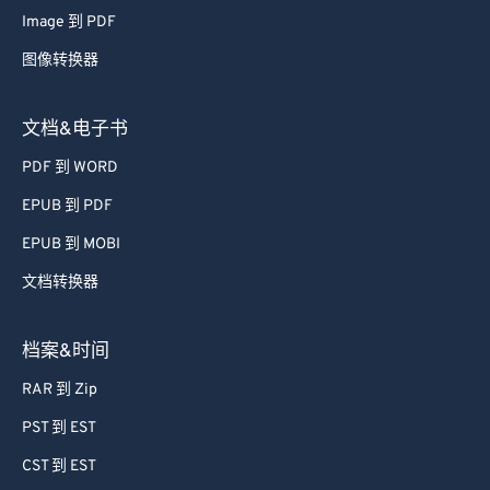
71
71
Image 到 PDF
72
72
图像转换器
73
73
74
74
文档&电子书
75
75
PDF 到 WORD
76
76
EPUB 到 PDF
77
77
EPUB 到 MOBI
78
78
文档转换器
79
79
80
80
档案&时间
81
81
RAR 到 Zip
82
82
PST 到 EST
83
83
CST 到 EST
84
84