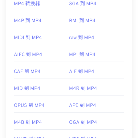
MP4 转换器
3GA 到 MP4
Windows XP
SP3
或更高版本上运行。
MP4 文件会在操作系统的默认视频播放器中打开。
可以播放 Xvid 文件的平台包括
VLC 媒体播放器
和
只需双击文件即可打开。无需第三方软件。在 ​​
M4P 到 MP4
RMI 到 MP4
MPlayer
。目前，Xvid 不支持字幕或交互式菜单，
Windows 系统中，它会在
Windows Media Player
中
但它与提供这些功能
的
免费第三方工具兼容。
打开。在 Mac 系统中，它会在
QuickTime
中打开。
AutoGK 就是一个例子。
MIDI 到 MP4
raw 到 MP4
在某些设备上，尤其是移动设备，打开此文件类型可
开发者：
DivX
能会出现问题。MP4 是一个包含各种数据的容器，
AIFC 到 MP4
MP1 到 MP4
首次发行：
2001年
因此，如果打开文件时出现问题，通常意味着容器中
的数据（音频或视频编解码器）与设备的操作系统不
有用的链接：
CAF 到 MP4
AIF 到 MP4
兼容。要解决此问题，请尝试使用
VLC 媒体播放
https://en.wikipedia.org/wiki/Xvid
器
。
MID 到 MP4
M4R 到 MP4
https://www.xvid.com/
开发者：
运动图像专家组 (MPEG)
标准：
ISO/IEC 14496
OPUS 到 MP4
APE 到 MP4
首次发行：
1999年
M4B 到 MP4
OGA 到 MP4
有用的链接：
https://en.wikipedia.org/wiki/MPEG-4