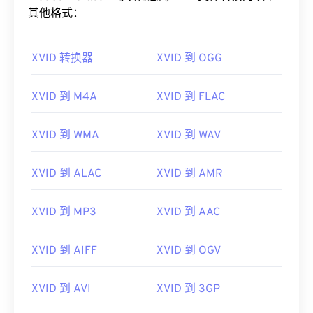
其他格式：
XVID 转换器
XVID 到 OGG
XVID 到 M4A
XVID 到 FLAC
XVID 到 WMA
XVID 到 WAV
00
00
00
00
00
00
00
00
XVID 到 ALAC
XVID 到 AMR
00
00
00
00
00
00
00
00
XVID 到 MP3
XVID 到 AAC
01
01
01
01
01
01
01
01
02
02
02
02
02
02
02
02
XVID 到 AIFF
XVID 到 OGV
03
03
03
03
03
03
03
03
XVID 到 AVI
XVID 到 3GP
04
04
04
04
04
04
04
04