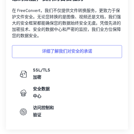
32
32
32
32
32
32
在 FreeConvert，我们不仅提供文件转换服务，更致力于保
33
33
33
33
33
33
护文件安全。无论您转换的是图像、视频还是文档，我们强
大的安全框架都能确保您的数据始终安全无虞。凭借先进的
34
34
34
34
34
34
加密技术、安全的数据中心和严密的监控，我们全方位保障
您的数据安全。
35
35
35
35
35
35
36
36
36
36
36
36
详细了解我们对安全的承诺
37
37
37
37
37
37
38
38
38
38
38
38
SSL/TLS
39
39
39
39
39
39
加密
40
40
40
40
40
40
安全数据
中心
41
41
41
41
41
41
42
42
42
42
42
42
访问控制和
验证
43
43
43
43
43
43
44
44
44
44
44
44