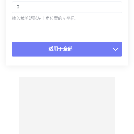
输入裁剪矩形左上角位置的 y 坐标。
适用于全部
重置所有选项
从预设应用
另存为预设