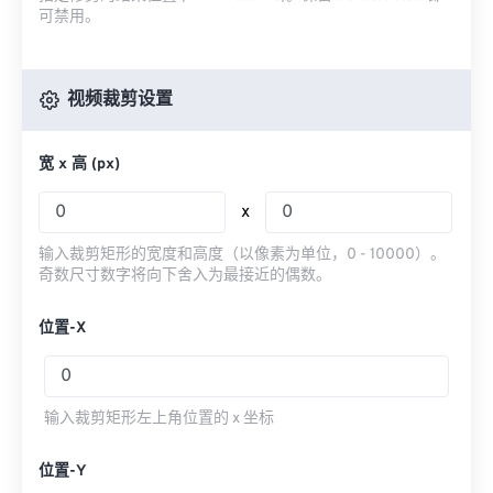
可禁用。
视频裁剪设置
宽 x 高 (px)
x
输入裁剪矩形的宽度和高度（以像素为单位，0 - 10000）。
奇数尺寸数字将向下舍入为最接近的偶数。
位置-X
输入裁剪矩形左上角位置的 x 坐标
位置-Y