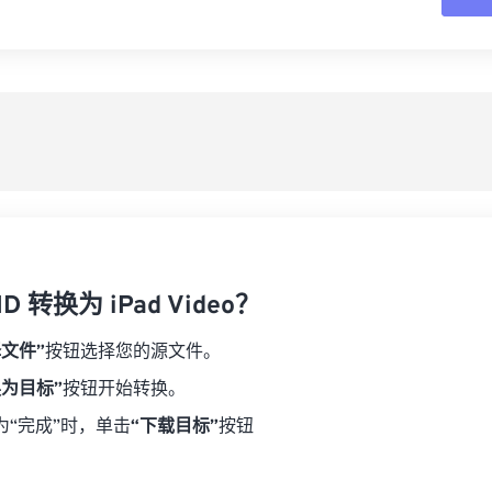
16
16
16
16
19
19
19
19
17
17
17
17
从
20
20
20
20
18
18
18
18
21
21
21
21
另
19
19
19
19
22
22
22
22
20
20
20
20
23
23
23
23
21
21
21
21
24
24
24
22
22
22
22
25
25
25
23
23
23
23
26
26
26
D 转换为 iPad Video？
24
24
24
27
27
27
25
25
25
择文件”
按钮选择您的源文件。
28
28
28
26
26
26
换为目标”
按钮开始转换。
29
29
29
27
27
27
为“完成”时，单击
“下载目标”
按钮
30
30
30
28
28
28
31
31
31