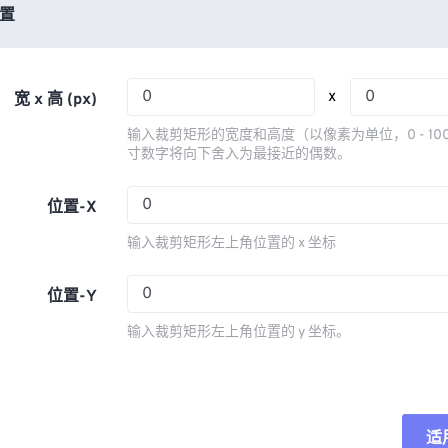
03
03
03
03
置
06
06
06
06
04
04
04
04
07
07
07
07
05
05
05
05
08
08
08
08
x
宽 x 高 (px)
06
06
06
06
09
09
09
09
输入裁剪矩形的宽度和高度（以像素为单位，0 - 10
07
07
07
07
寸数字将向下舍入为最接近的偶数。
10
10
10
10
08
08
08
08
11
11
11
11
位置-X
09
09
09
09
12
12
12
12
输入裁剪矩形左上角位置的 x 坐标
10
10
10
10
13
13
13
13
11
11
11
11
位置-Y
14
14
14
14
12
12
12
12
15
15
15
15
输入裁剪矩形左上角位置的 y 坐标。
13
13
13
13
16
16
16
16
14
14
14
14
17
17
17
17
15
15
15
15
18
18
18
18
适
重