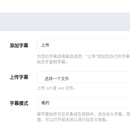
上传
添加字幕
为您的字幕选择最佳选项：“上传”添加您自己的字幕
始文件复制字幕。
上传字幕
选择一个文件
上传 .srt 或 .ass 文件。
难的
字幕模式
硬字幕始终可见并集成在视频中，适合永久字幕，
储，可以打开或关闭以进行自定义观看。