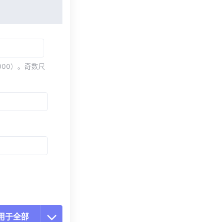
000）。奇数尺
用于全部
置所有选项