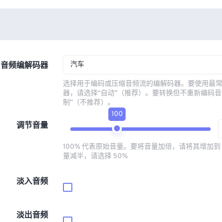
汽车
音频编解码器
选择用于编码或压缩音频流的编解码器。要使用最
器，请选择“自动”（推荐）。要转换但不重新编码音
制”（不推荐）。
100
调节音量
100% 代表原始音量。要将音量加倍，请将其增加到 
量减半，请选择 50%
淡入音频
淡出音频