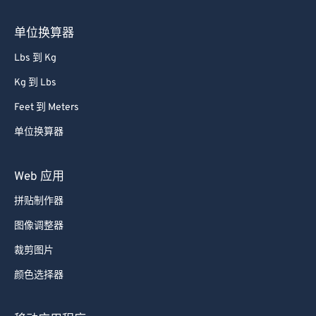
85
85
单位换算器
86
86
87
87
Lbs 到 Kg
88
88
Kg 到 Lbs
89
89
Feet 到 Meters
90
90
单位换算器
91
91
Web 应用
92
92
93
93
拼贴制作器
94
94
图像调整器
95
95
裁剪图片
96
96
颜色选择器
97
97