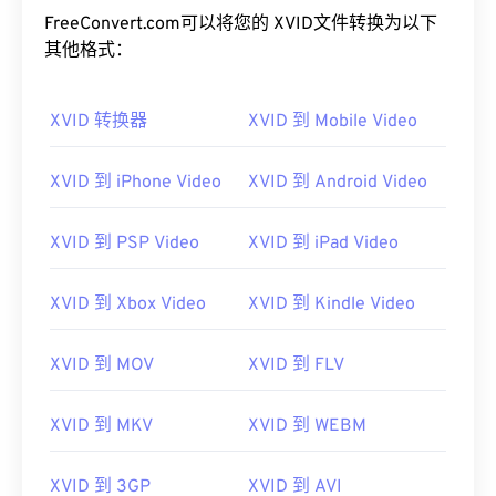
FreeConvert.com可以将您的 XVID文件转换为以下
其他格式：
XVID 转换器
XVID 到 Mobile Video
XVID 到 iPhone Video
XVID 到 Android Video
00
00
00
00
00
00
00
00
XVID 到 PSP Video
XVID 到 iPad Video
00
00
00
00
00
00
00
00
XVID 到 Xbox Video
XVID 到 Kindle Video
01
01
01
01
01
01
01
01
02
02
02
02
02
02
02
02
XVID 到 MOV
XVID 到 FLV
03
03
03
03
03
03
03
03
XVID 到 MKV
XVID 到 WEBM
04
04
04
04
04
04
04
04
05
05
05
05
05
05
05
05
XVID 到 3GP
XVID 到 AVI