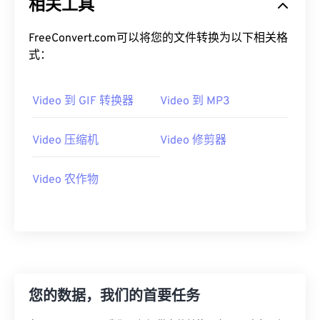
相关工具
19
19
19
19
19
19
19
19
20
20
20
20
20
20
20
20
FreeConvert.com可以将您的文件转换为以下相关格
式：
21
21
21
21
21
21
21
21
22
22
22
22
22
22
22
22
Video 到 GIF 转换器
Video 到 MP3
23
23
23
23
23
23
23
23
24
24
24
24
24
24
Video 压缩机
Video 修剪器
25
25
25
25
25
25
26
26
26
26
26
26
Video 农作物
27
27
27
27
27
27
28
28
28
28
28
28
29
29
29
29
29
29
30
30
30
30
30
30
您的数据，我们的首要任务
31
31
31
31
31
31