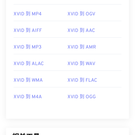
06
06
06
06
06
06
06
06
XVID 到 MP4
XVID 到 OGV
07
07
07
07
07
07
07
07
08
08
08
08
08
08
08
08
XVID 到 AIFF
XVID 到 AAC
09
09
09
09
09
09
09
09
10
10
10
10
10
10
10
10
XVID 到 MP3
XVID 到 AMR
11
11
11
11
11
11
11
11
XVID 到 ALAC
XVID 到 WAV
12
12
12
12
12
12
12
12
13
13
13
13
13
13
13
13
XVID 到 WMA
XVID 到 FLAC
14
14
14
14
14
14
14
14
XVID 到 M4A
XVID 到 OGG
15
15
15
15
15
15
15
15
16
16
16
16
16
16
16
16
17
17
17
17
17
17
17
17
18
18
18
18
18
18
18
18