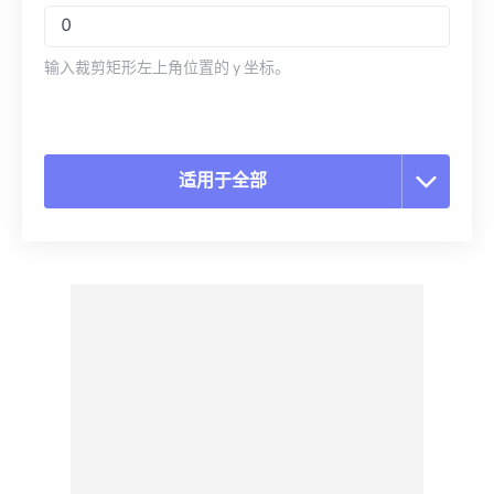
输入裁剪矩形左上角位置的 y 坐标。
适用于全部
重置所有选项
从预设应用
另存为预设