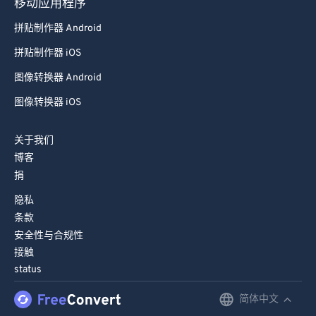
移动应用程序
98
98
拼贴制作器 Android
99
99
拼贴制作器 iOS
图像转换器 Android
图像转换器 iOS
关于我们
博客
捐
隐私
条款
安全性与合规性
接触
status
简体中文
English