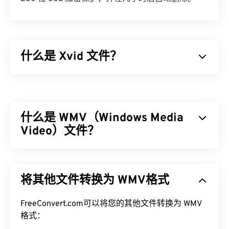
什么是 Xvid 文件？
Xvid 是一个免费的
开源
视频
编解码
器库。它基于
GNU GPL 许可证
发布，该许可证本质上是一个免费
的软件许可证，并且它实现了
ISO MPEG-4 标准
。它
什么是 WMV（Windows Media
使用“
有损
”压缩，但保留了高质量的图像。
开源
软件
的优点之一是可以查看代码以检查是否存在恶意软
Video）文件？
件。在当今的计算环境中，这是一个非常有用的安全
功能，尤其是在使用 Xvid 等
免费
软件时。
Windows Media Video (WMV) 是一种常见且广泛支
持的视频格式。它使用
编解码器
压缩文件大小，从而
如何打开 Xvid 文件？
将其他文件转换为 WMV格式
生成易于管理的文件，同时保持视频质量。一种称为
高级系统格式 (ASF) 的数字容器格式通常封装 WMV
作为
开源
软件，Xvid 几乎可以在所有常见平台上运
文件。
FreeConvert.com可以将您的其他文件转换为 WMV
行。DivX 为 PC 开发了 Xvid，但它在 Mac OS X、
格式：
Linux 和 Windows 上也能流畅运行。最新版本可在
如何打开 WMV 文件？