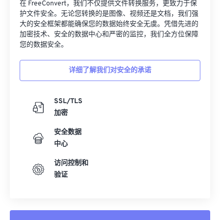
32
32
32
32
32
32
在 FreeConvert，我们不仅提供文件转换服务，更致力于保
护文件安全。无论您转换的是图像、视频还是文档，我们强
33
33
33
33
33
33
大的安全框架都能确保您的数据始终安全无虞。凭借先进的
加密技术、安全的数据中心和严密的监控，我们全方位保障
34
34
34
34
34
34
您的数据安全。
35
35
35
35
35
35
36
36
36
36
36
36
详细了解我们对安全的承诺
37
37
37
37
37
37
SSL/TLS
38
38
38
38
38
38
加密
39
39
39
39
39
39
安全数据
40
40
40
40
40
40
中心
41
41
41
41
41
41
访问控制和
42
42
42
42
42
42
验证
43
43
43
43
43
43
44
44
44
44
44
44
45
45
45
45
45
45