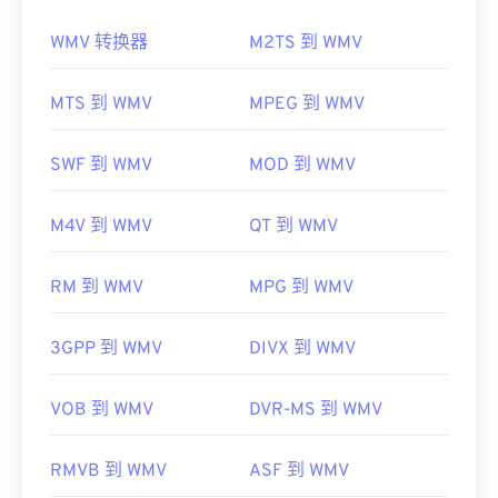
Windows XP
SP3
或更高版本上运行。
WMV 转换器
M2TS 到 WMV
大多数媒体播放器都可以打开和读取 WMV（和
可以播放 Xvid 文件的平台包括
VLC 媒体播放器
和
ASF）文件。打开 WMV 文件的最佳播放器是
MPlayer
。目前，Xvid 不支持字幕或交互式菜单，
Microsoft Windows Media Player。WMV
和 ASF 是
MTS 到 WMV
MPEG 到 WMV
但它与提供这些功能
的
免费第三方工具兼容。
微软开发的，如今许多在线视频都是 WMV 文件。
AutoGK 就是一个例子。
VLC
Media Player
是另一个可靠的选择，它可以跨多
SWF 到 WMV
MOD 到 WMV
开发者：
DivX
个平台播放多媒体文件。
首次发行：
2001年
WMV 也很容易转换为其他视频文件类型。但是，请
M4V 到 WMV
QT 到 WMV
注意，转换过程可能会导致画质下降。如果需要转
有用的链接：
换，
HandBrake
是一款免费的开源 WMV 文件转换工
https://en.wikipedia.org/wiki/Xvid
RM 到 WMV
MPG 到 WMV
具。
https://www.xvid.com/
开发者：
微软
3GPP 到 WMV
DIVX 到 WMV
首次发行：
1999年
有用的链接：
VOB 到 WMV
DVR-MS 到 WMV
https://en.wikipedia.org/wiki/Windows_Media_Video
RMVB 到 WMV
ASF 到 WMV
https://en.wikipedia.org/wiki/Advanced_Systems_Form