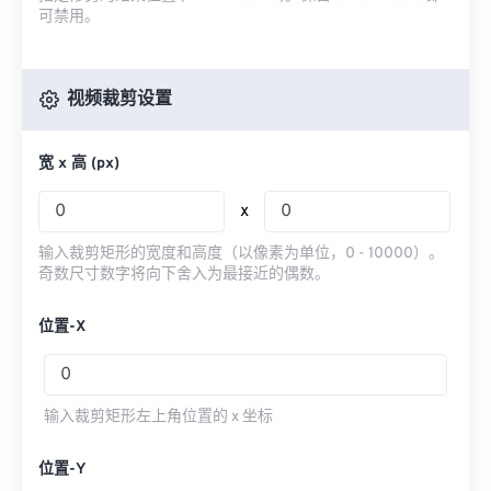
可禁用。
视频裁剪设置
宽 x 高 (px)
x
输入裁剪矩形的宽度和高度（以像素为单位，0 - 10000）。
奇数尺寸数字将向下舍入为最接近的偶数。
位置-X
输入裁剪矩形左上角位置的 x 坐标
位置-Y