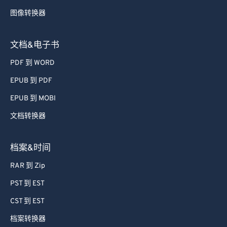
72
72
图像转换器
73
73
74
74
文档&电子书
75
75
PDF 到 WORD
76
76
EPUB 到 PDF
77
77
EPUB 到 MOBI
78
78
文档转换器
79
79
档案&时间
80
80
81
81
RAR 到 Zip
82
82
PST 到 EST
83
83
CST 到 EST
84
84
档案转换器