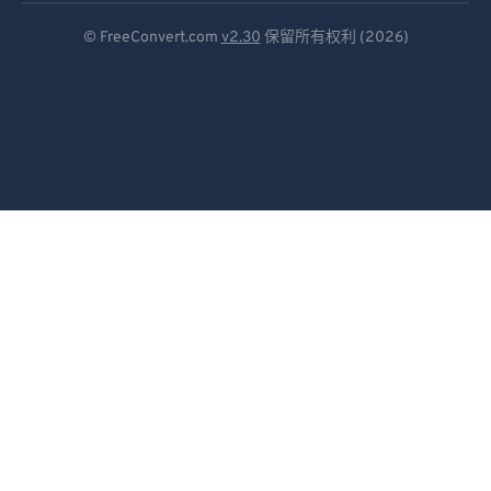
Deutsch
© FreeConvert.com
v2.30
保留所有权利 (2026)
Español
Français
Português
Italiano
Dutch
日本語
简体中文
繁體中文
한국어
Svenska