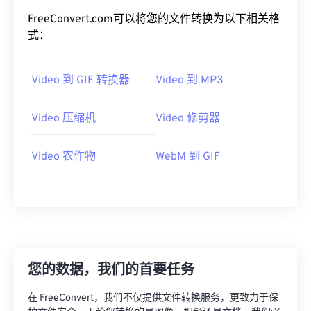
20
20
20
20
20
20
20
20
FreeConvert.com可以将您的文件转换为以下相关格
式：
21
21
21
21
21
21
21
21
22
22
22
22
22
22
22
22
Video 到 GIF 转换器
Video 到 MP3
23
23
23
23
23
23
23
23
24
24
24
24
24
24
Video 压缩机
Video 修剪器
25
25
25
25
25
25
Video 农作物
WebM 到 GIF
26
26
26
26
26
26
27
27
27
27
27
27
28
28
28
28
28
28
29
29
29
29
29
29
30
30
30
30
30
30
您的数据，我们的首要任务
31
31
31
31
31
31
在 FreeConvert，我们不仅提供文件转换服务，更致力于保
32
32
32
32
32
32