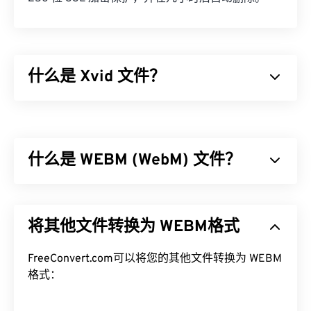
什么是 Xvid 文件？
Xvid 是一个免费的
开源
视频
编解码
器库。它基于
GNU GPL 许可证
发布，该许可证本质上是一个免费
的软件许可证，并且它实现了
ISO MPEG-4 标准
。它
什么是 WEBM (WebM) 文件？
使用“
有损
”压缩，但保留了高质量的图像。
开源
软件
的优点之一是可以查看代码以检查是否存在恶意软
件。在当今的计算环境中，这是一个非常有用的安全
WebM (WEBM) 是一个专为 Web 设计的
免费授权
文
功能，尤其是在使用 Xvid 等
件容器。具体来说，它最初设计为与 HTML5 兼容。
免费
软件时。
将其他文件转换为 WEBM格式
它支持章节、字幕、副标题、元数据标签、流媒体、
如何打开 Xvid 文件？
附件、3D 编解码器、3D 容器和硬件播放器。
WEBM 使用
FreeConvert.com可以将您的其他文件转换为 WEBM
VP8
或
VP9
编解码器压缩视频流，使用
作为
开源
软件，Xvid 几乎可以在所有常见平台上运
Vorbis
格式：
或
Opus
编解码器压缩音频。
行。DivX 为 PC 开发了 Xvid，但它在 Mac OS X、
Linux 和 Windows 上也能流畅运行。最新版本可在
如何打开 WEBM 文件？