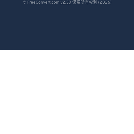
© FreeConvert.com
v2.30
保留所有权利 (2026)
Español
Français
Português
Italiano
Dutch
日本語
简体中文
繁體中文
한국어
Svenska
Türkçe