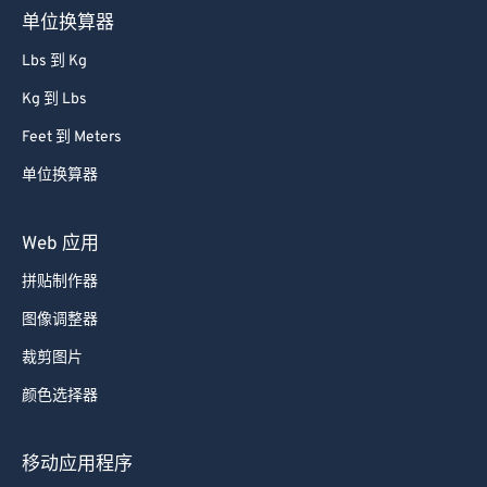
单位换算器
86
86
Lbs 到 Kg
87
87
Kg 到 Lbs
88
88
Feet 到 Meters
89
89
单位换算器
90
90
91
91
Web 应用
92
92
拼贴制作器
93
93
图像调整器
94
94
裁剪图片
95
95
颜色选择器
96
96
97
97
移动应用程序
98
98