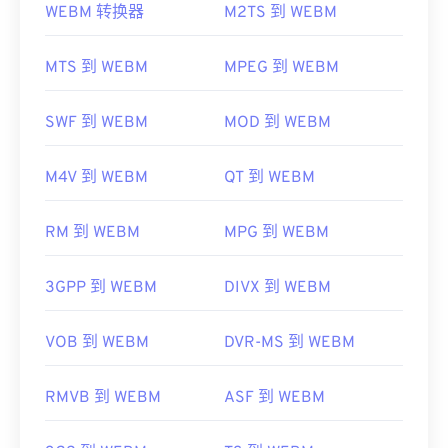
WEBM 转换器
M2TS 到 WEBM
Windows XP
SP3
或更高版本上运行。
VLC 媒体播放器
和
MPlayer
可以在任何操作系统 (OS)
可以播放 Xvid 文件的平台包括
VLC 媒体播放器
和
上打开 WEBM 文件。其他适合打开 WEBM 的播放器
MTS 到 WEBM
MPEG 到 WEBM
MPlayer
。目前，Xvid 不支持字幕或交互式菜单，
包括适用于 Microsoft Windows 操作系统的
Winamp
但它与提供这些功能
的
免费第三方工具兼容。
和适用于 Mac OS X 操作系统的
Elmedia
。
AutoGK 就是一个例子。
SWF 到 WEBM
MOD 到 WEBM
微软浏览器没有内置 WebM
编解码器
。因此，需要单
开发者：
DivX
独安装
编解码器
。不过，大多数浏览器都支持
M4V 到 WEBM
QT 到 WEBM
首次发行：
2001年
WEBM 文件。
有用的链接：
开发者：
Google
；
CoreCodec, Inc。
RM 到 WEBM
MPG 到 WEBM
https://en.wikipedia.org/wiki/Xvid
首次发布：
2010 年
3GPP 到 WEBM
DIVX 到 WEBM
https://www.xvid.com/
有用的链接：
https://en.wikipedia.org/wiki/WebM
VOB 到 WEBM
DVR-MS 到 WEBM
https://tools.google.com/dlpage/webmmf/
RMVB 到 WEBM
ASF 到 WEBM