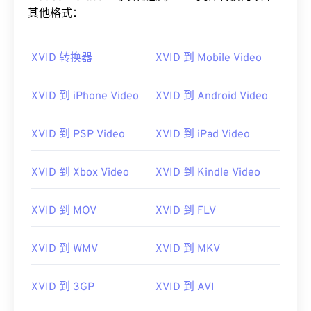
其他格式：
XVID 转换器
XVID 到 Mobile Video
XVID 到 iPhone Video
XVID 到 Android Video
00
00
00
00
00
00
00
00
XVID 到 PSP Video
XVID 到 iPad Video
00
00
00
00
00
00
00
00
XVID 到 Xbox Video
XVID 到 Kindle Video
01
01
01
01
01
01
01
01
XVID 到 MOV
XVID 到 FLV
02
02
02
02
02
02
02
02
03
03
03
03
03
03
03
03
XVID 到 WMV
XVID 到 MKV
04
04
04
04
04
04
04
04
05
05
05
05
05
05
05
05
XVID 到 3GP
XVID 到 AVI