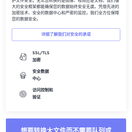
护文件安全。无论您转换的是图像、视频还是文档，我们强
33
33
33
33
33
33
大的安全框架都能确保您的数据始终安全无虞。凭借先进的
加密技术、安全的数据中心和严密的监控，我们全方位保障
34
34
34
34
34
34
您的数据安全。
35
35
35
35
35
35
详细了解我们对安全的承诺
36
36
36
36
36
36
37
37
37
37
37
37
SSL/TLS
38
38
38
38
38
38
加密
39
39
39
39
39
39
安全数据
40
40
40
40
40
40
中心
41
41
41
41
41
41
访问控制和
42
42
42
42
42
42
验证
43
43
43
43
43
43
44
44
44
44
44
44
45
45
45
45
45
45
想要转换大文件而不需要队列或