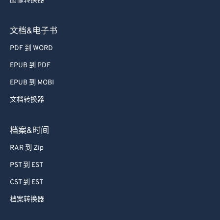
图像转换器
72
72
73
73
文档&电子书
74
74
PDF 到 WORD
75
75
EPUB 到 PDF
76
76
EPUB 到 MOBI
77
77
文档转换器
78
78
79
79
档案&时间
80
80
RAR 到 Zip
81
81
PST 到 EST
82
82
CST 到 EST
83
83
档案转换器
84
84
85
85