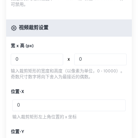
可禁用。
视频裁剪设置
宽 x 高 (px)
x
输入裁剪矩形的宽度和高度（以像素为单位，0 - 10000）。
奇数尺寸数字将向下舍入为最接近的偶数。
位置-X
输入裁剪矩形左上角位置的 x 坐标
位置-Y