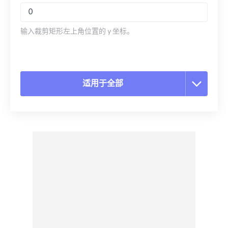
输入裁剪矩形左上角位置的 y 坐标。
适用于全部
重置所有选项
从预设应用
另存为预设