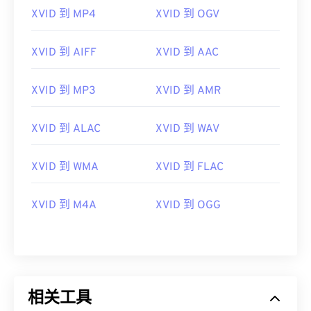
06
06
06
06
06
06
06
06
XVID 到 MP4
XVID 到 OGV
07
07
07
07
07
07
07
07
08
08
08
08
08
08
08
08
XVID 到 AIFF
XVID 到 AAC
09
09
09
09
09
09
09
09
XVID 到 MP3
XVID 到 AMR
10
10
10
10
10
10
10
10
11
11
11
11
11
11
11
11
XVID 到 ALAC
XVID 到 WAV
12
12
12
12
12
12
12
12
13
13
13
13
13
13
13
13
XVID 到 WMA
XVID 到 FLAC
14
14
14
14
14
14
14
14
XVID 到 M4A
XVID 到 OGG
15
15
15
15
15
15
15
15
16
16
16
16
16
16
16
16
17
17
17
17
17
17
17
17
18
18
18
18
18
18
18
18
相关工具
19
19
19
19
19
19
19
19