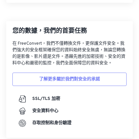
08
08
08
08
08
08
08
08
09
09
09
09
09
09
09
09
10
10
10
10
10
10
10
10
您的數據，我們的首要任務
11
11
11
11
11
11
11
11
在 FreeConvert，我們不僅轉換文件，更保護文件安全。我
12
12
12
12
12
12
12
12
們強大的安全框架確保您的資料始終安全無虞，無論您轉換
的是影像、影片還是文件。憑藉先進的加密技術、安全的資
13
13
13
13
13
13
13
13
料中心和嚴密的監控，我們全面保障您的資料安全。
14
14
14
14
14
14
14
14
15
15
15
15
15
15
15
15
了解更多關於我們對安全的承諾
16
16
16
16
16
16
16
16
SSL/TLS 加密
17
17
17
17
17
17
17
17
18
18
18
18
18
18
18
18
安全資料中心
19
19
19
19
19
19
19
19
存取控制和身份驗證
20
20
20
20
20
20
20
20