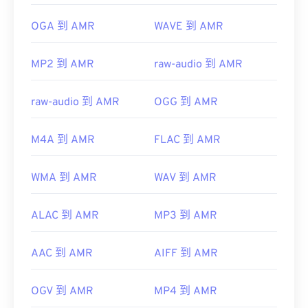
初始版本：
1999
OGA 到 AMR
WAVE 到 AMR
實用連結：
https://en.wikipedia.org/wiki/Adaptive_Multi-
MP2 到 AMR
raw-audio 到 AMR
Rate_audio_codec
raw-audio 到 AMR
OGG 到 AMR
https://www.etsi.org/
M4A 到 AMR
FLAC 到 AMR
WMA 到 AMR
WAV 到 AMR
ALAC 到 AMR
MP3 到 AMR
AAC 到 AMR
AIFF 到 AMR
OGV 到 AMR
MP4 到 AMR