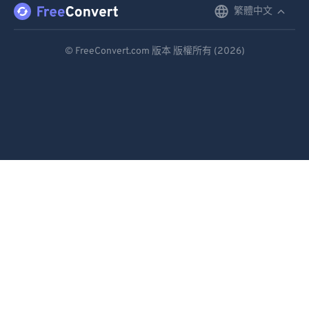
87
87
繁體中文
English
88
88
Deutsch
© FreeConvert.com 版本 版權所有 (2026)
89
89
Español
90
90
Français
91
91
Português
92
92
93
93
Italiano
94
94
Dutch
95
95
日本語
96
96
简体中文
97
97
繁體中文
98
98
99
99
한국어