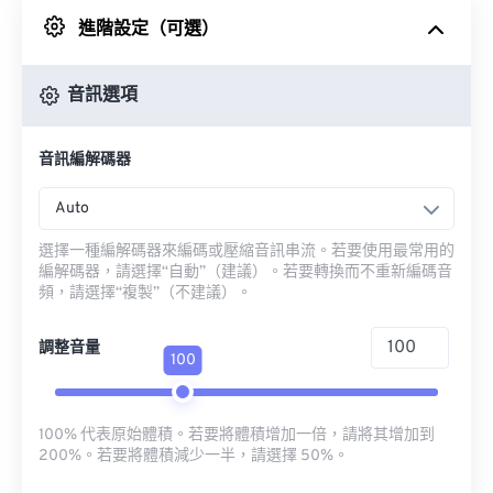
進階設定（可選）
來自 Google 雲端硬碟
音訊選項
來自 OneDrive
音訊編解碼器
來自網址
Auto
選擇一種編解碼器來編碼或壓縮音訊串流。若要使用最常用的
編解碼器，請選擇“自動”（建議）。若要轉換而不重新編碼音
頻，請選擇“複製”（不建議）。
調整音量
100
100% 代表原始體積。若要將體積增加一倍，請將其增加到
200%。若要將體積減少一半，請選擇 50%。