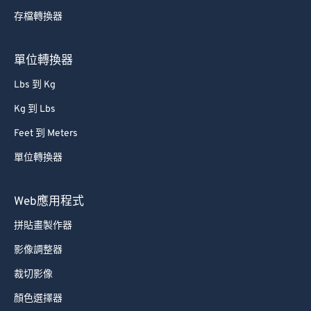
存檔轉換器
61
61
62
62
單位轉換器
63
63
Lbs 到 Kg
64
64
Kg 到 Lbs
65
65
Feet 到 Meters
66
66
單位轉換器
67
67
68
68
Web應用程式
69
69
拼貼畫製作器
70
70
影像調整器
71
71
裁切影像
72
72
顏色選擇器
73
73