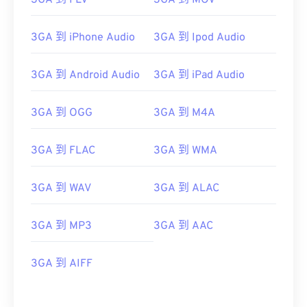
3GA 到 FLV
3GA 到 MOV
3GA 到 iPhone Audio
3GA 到 Ipod Audio
3GA 到 Android Audio
3GA 到 iPad Audio
00
00
00
00
00
00
00
00
3GA 到 OGG
3GA 到 M4A
00
00
00
00
00
00
00
00
3GA 到 FLAC
3GA 到 WMA
01
01
01
01
01
01
01
01
02
02
02
02
02
02
02
02
3GA 到 WAV
3GA 到 ALAC
03
03
03
03
03
03
03
03
04
04
04
04
04
04
04
04
3GA 到 MP3
3GA 到 AAC
05
05
05
05
05
05
05
05
3GA 到 AIFF
06
06
06
06
06
06
06
06
07
07
07
07
07
07
07
07