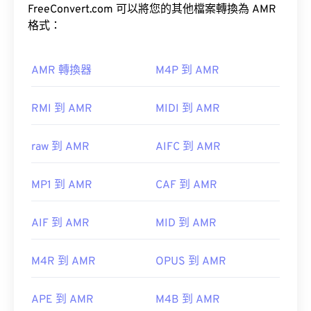
全球行動通訊系統 (GSM)
通用行動通訊系
FreeConvert.com 可以將您的其他檔案轉換為 AMR
統 (UMTS)
大多數手機的錄音機應用程式也能開啟 3GA 檔案。
格式：
由於 3GA 檔案常用於彩信，因此大多數 3G 行動裝
置都能開啟它們。 其他可以開啟 3GA 檔案的程式包
括 Media Player Classic、RealPlayer 和 MPlayer。
如何開啟 AMR 檔案？
AMR 轉換器
M4P 到 AMR
如果開啟 3GA 檔案時遇到問題，請將檔案重新命
名，新增副檔名“3GP”，然後再次嘗試開啟。
由於 AMR 檔案經常用於手機，包括彩信，因此大多
RMI 到 AMR
MIDI 到 AMR
數
3G 行動裝置
都能開啟它們。
raw 到 AMR
AIFC 到 AMR
開發者：
第三代合作夥伴計畫 (3GPP)
初始發布：
1999
MP1 到 AMR
CAF 到 AMR
實用連結：
https://en.wikipedia.org/wiki/Adaptive_Multi-
AIF 到 AMR
MID 到 AMR
Rate_audio_codec
https://download.cnet.com/s/3ga-player/
M4R 到 AMR
OPUS 到 AMR
APE 到 AMR
M4B 到 AMR
開發者：
第三代合作夥伴計畫 (3GPP)