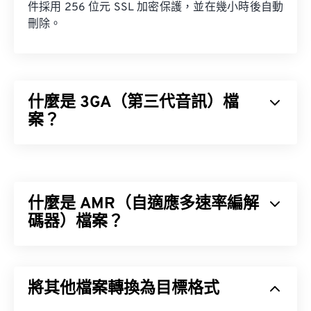
件採用 256 位元 SSL 加密保護，並在幾小時後自動
刪除。
什麼是 3GA（第三代音訊）檔
案？
第三代音訊 (3GA) 檔案格式是 3GPP 多媒體容器的
音訊串流部分，專為 3G 通用行動通訊系統 (UMTS)
行動網路設計。由於 3GA 檔案經過高度壓縮且主要
什麼是 AMR（自適應多速率編解
針對窄頻訊號，因此不適合用於音樂檔案。
碼器）檔案？
自適應多速率 (AMR) 是一種壓縮音訊文件，常用於
如何開啟 3GA 檔案？
語音編碼
。 AMR 語音編解碼器專注於窄頻訊號，因
將其他檔案轉換為目標格式
此非常適合語音錄製和廣播。
預設情況下，3GA 檔案會在
VLC 媒體播放器
和
Mac
版書 Quick 開啟。