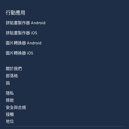
74
74
行動應用
75
75
拼貼畫製作器 Android
76
76
拼貼畫製作器 iOS
77
77
圖片轉換器 Android
78
78
圖片轉換器 iOS
79
79
80
80
關於我們
81
81
部落格
捐
82
82
隱私
83
83
條款
84
84
安全與合規
85
85
接觸
地位
86
86