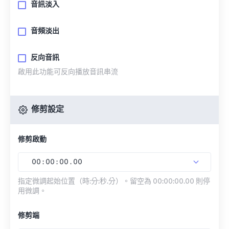
音訊淡入
音頻淡出
反向音訊
啟用此功能可反向播放音訊串流
修剪設定
修剪啟動
00
:
00
:
00
.
00
指定微調起始位置（時:分:秒.分）。留空為 00:00:00.00 則停
用微調。
修剪端