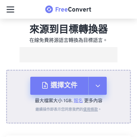
來源到目標轉換器
在線免費將源語言轉換為目標語言。
選擇文件
最大檔案大小 1GB.
報名
更多內容
來自裝置
繼續操作即表示您同意我們的
使用條款
。
來自 Dropbox