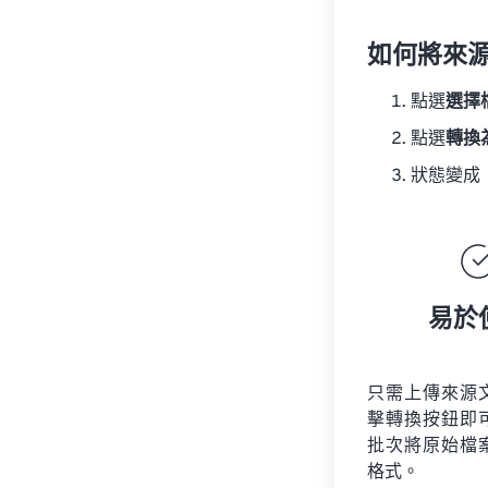
如何將來
點選
選擇
點選
轉換
狀態變成
易於
只需上傳來源
擊轉換按鈕即
批次將原始檔
格式。