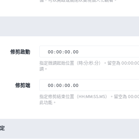
儲，可以開啟或關閉以實現個人化觀看。
修剪啟動
00
:
00
:
00
.
00
00
00
00
00
指定微調起始位置（時:分:秒.分）。留空為 00:00:00
調。
01
01
01
01
02
02
02
02
修剪端
00
:
00
:
00
.
00
03
03
03
03
00
00
00
00
指定修剪結束位置（HH:MM:SS.MS）。留空為 00:00
此功能。
04
04
04
04
01
01
01
01
05
05
05
05
02
02
02
02
06
06
06
06
03
03
03
03
定
07
07
07
07
04
04
04
04