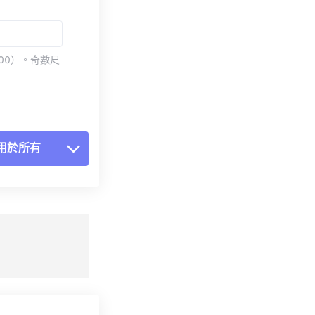
00）。奇數尺
用於所有
置所有選項
用預設
存為預設