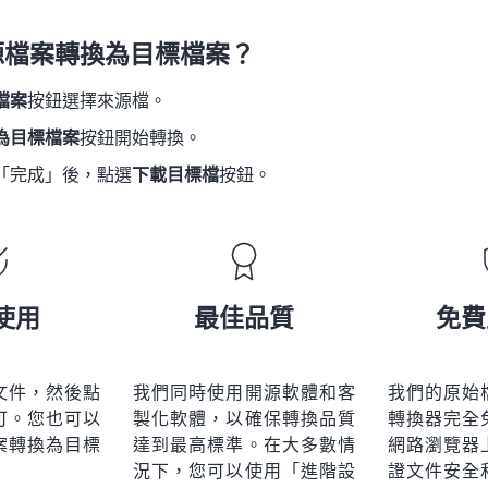
21
21
21
21
18
18
18
18
源檔案轉換為目標檔案？
22
22
22
22
19
19
19
19
23
23
23
23
檔案
按鈕選擇來源檔。
20
20
20
20
24
24
24
為目標檔案
按鈕開始轉換。
21
21
21
21
25
25
25
「完成」後，點選
下載目標檔
按鈕。
22
22
22
22
26
26
26
23
23
23
23
27
27
27
24
24
24
28
28
28
25
25
25
使用
最佳品質
免費
29
29
29
26
26
26
30
30
30
27
27
27
31
31
31
文件，然後點
我們同時使用開源軟體和客
我們的原始
28
28
28
可。您也可以
製化軟體，以確保轉換品質
轉換器完全
32
32
32
29
29
29
案轉換為目標
達到最高標準。在大多數情
網路瀏覽器
33
33
33
況下，您可以使用「進階設
證文件安全
30
30
30