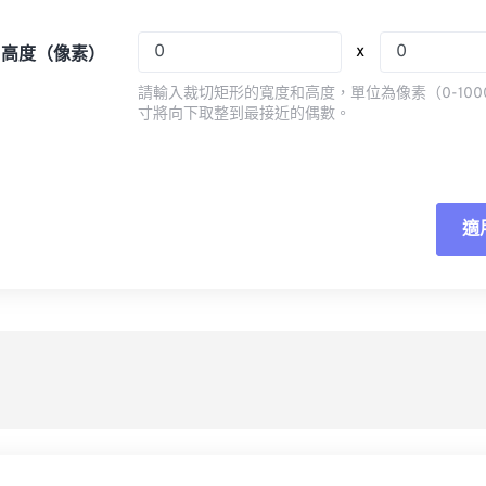
08
08
08
08
05
05
05
05
x
x 高度（像素）
09
09
09
09
06
06
06
06
請輸入裁切矩形的寬度和高度，單位為像素（0-100
10
10
10
10
07
07
07
07
寸將向下取整到最接近的偶數。
11
11
11
11
08
08
08
08
12
12
12
12
09
09
09
09
13
13
13
13
10
10
10
10
適
重
14
14
14
14
11
11
11
11
應
15
15
15
15
12
12
12
12
16
16
16
16
13
13
13
13
另
17
17
17
17
14
14
14
14
18
18
18
18
15
15
15
15
19
19
19
19
16
16
16
16
20
20
20
20
17
17
17
17