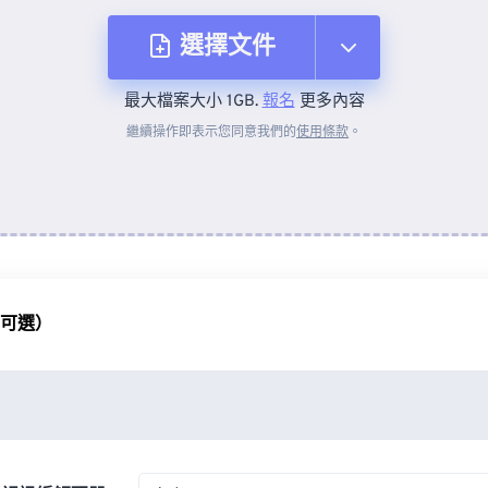
選擇文件
最大檔案大小 1GB.
報名
更多內容
來自裝置
繼續操作即表示您同意我們的
使用條款
。
來自 Dropbox
來自 Google 雲端硬碟
（可選）
來自 OneDrive
來自網址