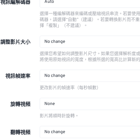
Auto
視訊編解碼器
選擇一種編解碼器來編碼或壓縮視訊串流。若要使
碼器，請選擇“自動”（建議）。若要轉換影片而不
擇「複製」（不建議）。
No change
調整影片大小
選擇您希望如何調整影片尺寸。如果您選擇解析度
將使用原始視訊的寬度，根據所選的寬高比計算新
No change
視訊幀速率
更改影片的幀速率（每秒幀數）
None
旋轉視頻
影片將順時針旋轉。
No change
翻轉視頻