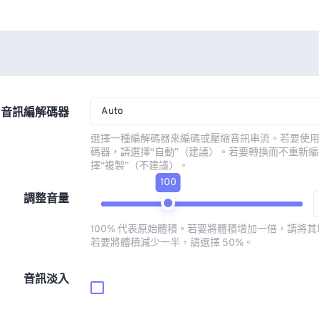
Auto
音訊編解碼器
選擇一種編解碼器來編碼或壓縮音訊串流。若要使
碼器，請選擇“自動”（建議）。若要轉換而不重新
擇“複製”（不建議）。
100
調整音量
100% 代表原始體積。若要將體積增加一倍，請將其增
若要將體積減少一半，請選擇 50%。
音訊淡入