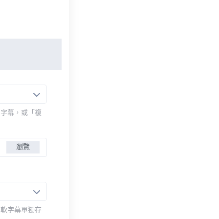
的字幕，或「複
瀏覽
而軟字幕單獨存