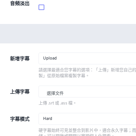
音頻淡出
Upload
新增字幕
請選擇最適合您字幕的選項：「上傳」新增您自己
製」從原始檔案複製字幕。
上傳字幕
選擇文件
上傳 .srt 或 .ass 檔。
Hard
字幕模式
硬字幕始終可見並整合到影片中，適合永久字幕；