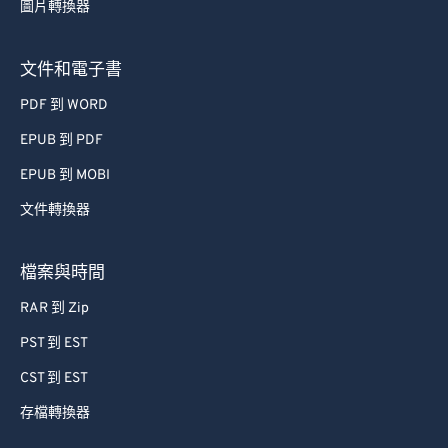
72
72
圖片轉換器
73
73
文件和電子書
74
74
PDF 到 WORD
75
75
EPUB 到 PDF
76
76
EPUB 到 MOBI
77
77
文件轉換器
78
78
79
79
檔案與時間
80
80
RAR 到 Zip
81
81
PST 到 EST
82
82
CST 到 EST
83
83
存檔轉換器
84
84