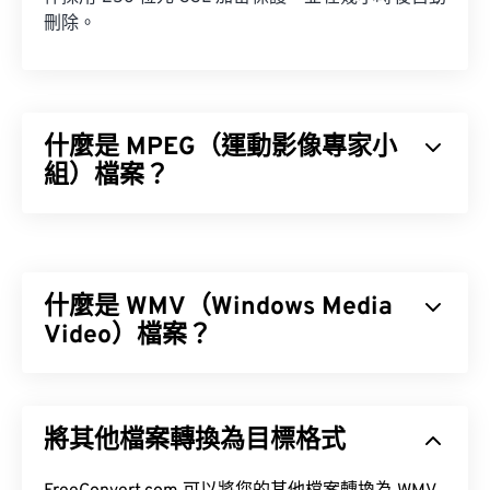
刪除。
什麼是 MPEG（運動影像專家小
組）檔案？
運動影像專家小組 (MPEG) 是一系列數位影片檔案格
式，同時也是製定此格式標準的組織的名稱。此檔案
格式採用複雜的壓縮技術，使用
編解碼器
，產生檔
什麼是 WMV（Windows Media
案體積小但品質相對較高的影片檔案。 MPEG 檔案
副檔名與
Video）檔案？
MPEG-1
格式最為密切相關。
Windows Media Video (WMV) 是一種常見且廣泛支
援的影片格式。它使用
編解碼器
壓縮檔案大小，從而
如何開啟 MPEG 檔案？
將其他檔案轉換為目標格式
產生易於管理且能保持視訊品質的檔案。 WMV 檔案
通常封裝在一種名為進階系統格式 (ASF) 的數位容器
MPEG 檔案幾乎總是使用作業系統預設的視訊播放器