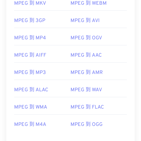
06
06
06
06
06
06
06
06
MPEG 到 MKV
MPEG 到 WEBM
07
07
07
07
07
07
07
07
MPEG 到 3GP
MPEG 到 AVI
08
08
08
08
08
08
08
08
09
09
09
09
09
09
09
09
MPEG 到 MP4
MPEG 到 OGV
10
10
10
10
10
10
10
10
11
11
11
11
11
11
11
11
MPEG 到 AIFF
MPEG 到 AAC
12
12
12
12
12
12
12
12
MPEG 到 MP3
MPEG 到 AMR
13
13
13
13
13
13
13
13
14
14
14
14
14
14
14
14
MPEG 到 ALAC
MPEG 到 WAV
15
15
15
15
15
15
15
15
MPEG 到 WMA
MPEG 到 FLAC
16
16
16
16
16
16
16
16
17
17
17
17
17
17
17
17
MPEG 到 M4A
MPEG 到 OGG
18
18
18
18
18
18
18
18
19
19
19
19
19
19
19
19