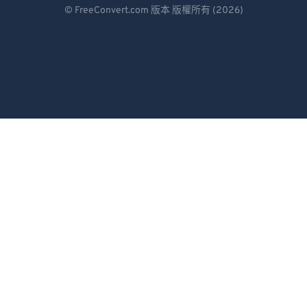
Deutsch
© FreeConvert.com 版本 版權所有 (2026)
Español
Français
Português
Italiano
Dutch
日本語
简体中文
繁體中文
한국어
Svenska