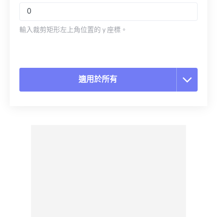
輸入裁剪矩形左上角位置的 y 座標。
適用於所有
重置所有選項
應用預設
另存為預設