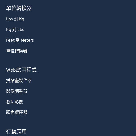
85
85
單位轉換器
86
86
Lbs 到 Kg
87
87
Kg 到 Lbs
88
88
Feet 到 Meters
89
89
單位轉換器
90
90
91
91
Web應用程式
92
92
拼貼畫製作器
93
93
影像調整器
94
94
裁切影像
95
95
顏色選擇器
96
96
97
97
行動應用
98
98