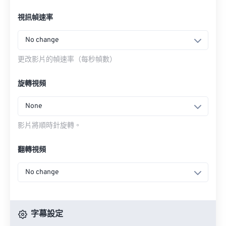
視訊幀速率
No change
更改影片的幀速率（每秒幀數）
旋轉視頻
None
影片將順時針旋轉。
翻轉視頻
No change
字幕設定