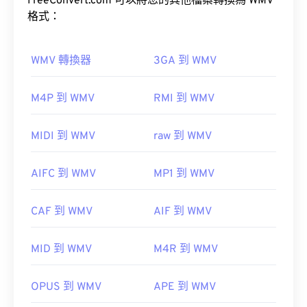
格式中。
FreeConvert.com 可以將您的其他檔案轉換為 WMV
開啟。
格式：
Windows Player 中開
啟。在 Mac 系統中，它會在
QuickTime
如何開啟 WMV 檔案？
WMV 轉換器
3GA 到 WMV
大多數媒體播放器都可以開啟和讀取 WMV（和
M4P 到 WMV
RMI 到 WMV
ASF）檔案。
有時，開啟 MPEG 檔案需要使用第三方軟體，例如
VLC 媒體播放器
MIDI 到 WMV
raw 到 WMV
當檔案包含 MPEG-2 影片時。在這種情況下，請下
載 MPEG-2 視訊解碼器（DVD 解碼器套件）。
AIFC 到 WMV
MP1 到 WMV
VLC 媒體播放
器
WMV 也很容易轉換為其他影片檔案格式。但是，請
CAF 到 WMV
AIF 到 WMV
注意，轉換過程可能會導致畫質下降。
開發者：
運動影像專家小組 (MPEG)
HandBrake
MID 到 WMV
M4R 到 WMV
首次發布：
1988
實用連結：
OPUS 到 WMV
APE 到 WMV