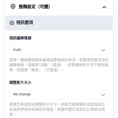
進階設定（可選）
來自 Google 雲端硬碟
視訊選項
來自 OneDrive
視訊編解碼器
來自網址
Auto
選擇一種編解碼器來編碼或壓縮視訊串流。若要使用最常用的
編解碼器，請選擇“自動”（建議）。若要轉換影片而不重新編
碼，請選擇「複製」（不建議）。
調整影片大小
No change
選擇您希望如何調整影片尺寸。如果您選擇解析度或寬高比，
系統將使用原始視訊的寬度，根據所選的寬高比計算新的高
度。