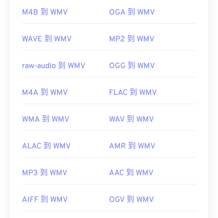
開發者：
微軟
https://en.wikipedia.org/wiki/Moving_Picture_Experts_
M4B 到 WMV
OGA 到 WMV
初始發佈時間：
1999
https://en.wikipedia.org/wiki/MPEG-1
相關連結：
WAVE 到 WMV
MP2 到 WMV
https://en.wikipedia.org/wiki/Windows_Media_Video
raw-audio 到 WMV
OGG 到 WMV
https://en.wikipedia.org/wiki/Advanced_Systems_Form
M4A 到 WMV
FLAC 到 WMV
WMA 到 WMV
WAV 到 WMV
ALAC 到 WMV
AMR 到 WMV
MP3 到 WMV
AAC 到 WMV
AIFF 到 WMV
OGV 到 WMV