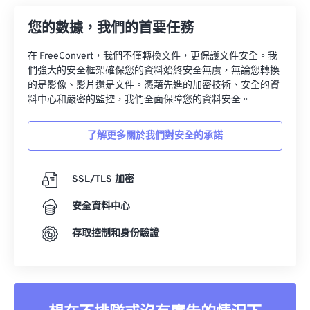
33
33
33
33
33
33
您的數據，我們的首要任務
34
34
34
34
34
34
在 FreeConvert，我們不僅轉換文件，更保護文件安全。我
35
35
35
35
35
35
們強大的安全框架確保您的資料始終安全無虞，無論您轉換
的是影像、影片還是文件。憑藉先進的加密技術、安全的資
36
36
36
36
36
36
料中心和嚴密的監控，我們全面保障您的資料安全。
37
37
37
37
37
37
38
38
38
38
38
38
了解更多關於我們對安全的承諾
39
39
39
39
39
39
SSL/TLS 加密
40
40
40
40
40
40
41
41
41
41
41
41
安全資料中心
42
42
42
42
42
42
存取控制和身份驗證
43
43
43
43
43
43
44
44
44
44
44
44
45
45
45
45
45
45