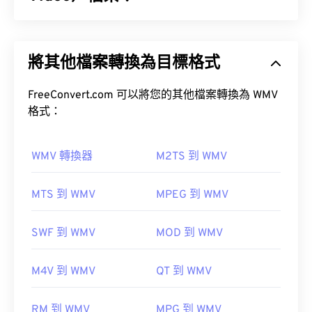
音符，這對音樂家來說非常有用。
Windows Media Video (WMV) 是一種常見且廣泛支
援的影片格式。它使用
編解碼器
壓縮檔案大小，從而
將其他檔案轉換為目標格式
產生易於管理且能保持視訊品質的檔案。 WMV 檔案
如何開啟 AIFF 檔案？
通常封裝在一種名為進階系統格式 (ASF) 的數位容器
格式中。
FreeConvert.com 可以將您的其他檔案轉換為 WMV
預設情況下，AIFF 檔案會在
Windows Media Player
格式：
或
iTunes
中開啟，具體取決於作業系統。
如何開啟 WMV 檔案？
WMV 轉換器
M2TS 到 WMV
大多數媒體播放器都可以開啟和讀取 WMV（和
MTS 到 WMV
MPEG 到 WMV
ASF）檔案。
請注意，如果您使用的是 Android 或非 Apple 設
備，則需要將 AIFF 檔案轉換為 MP3 檔案才能開
VLC 媒體播放器
SWF 到 WMV
MOD 到 WMV
啟。
M4V 到 WMV
QT 到 WMV
WMV 也很容易轉換為其他影片檔案格式。但是，請
開發者：
蘋果
RM 到 WMV
MPG 到 WMV