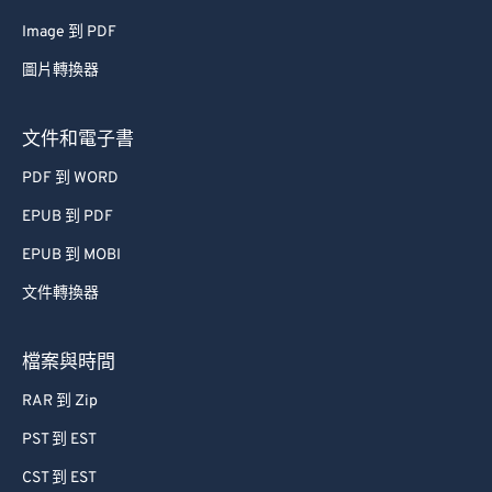
66
66
Image 到 PDF
67
67
圖片轉換器
68
68
69
69
文件和電子書
70
70
PDF 到 WORD
71
71
EPUB 到 PDF
72
72
EPUB 到 MOBI
73
73
文件轉換器
74
74
75
75
檔案與時間
76
76
RAR 到 Zip
77
77
PST 到 EST
78
78
CST 到 EST
79
79