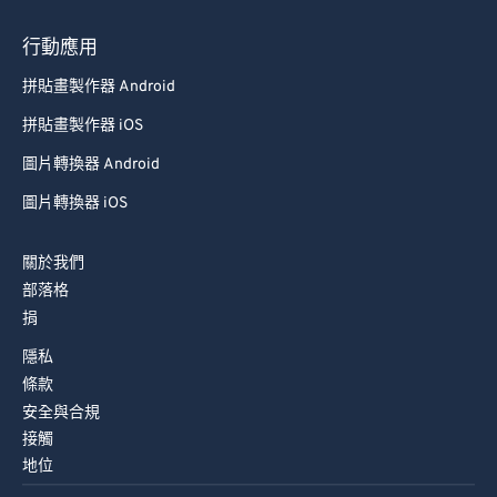
93
93
行動應用
94
94
拼貼畫製作器 Android
95
95
拼貼畫製作器 iOS
96
96
圖片轉換器 Android
97
97
圖片轉換器 iOS
98
98
99
99
關於我們
部落格
捐
隱私
條款
安全與合規
接觸
地位