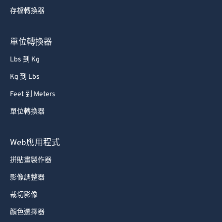
存檔轉換器
80
80
81
81
單位轉換器
82
82
Lbs 到 Kg
83
83
Kg 到 Lbs
84
84
Feet 到 Meters
85
85
單位轉換器
86
86
87
87
Web應用程式
88
88
拼貼畫製作器
89
89
影像調整器
90
90
裁切影像
91
91
顏色選擇器
92
92