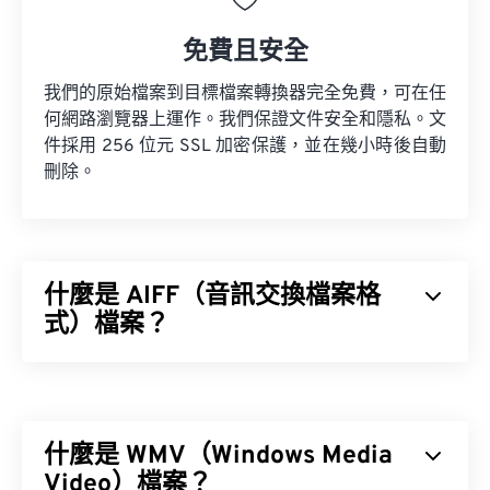
免費且安全
我們的原始檔案到目標檔案轉換器完全免費，可在任
何網路瀏覽器上運作。我們保證文件安全和隱私。文
件採用 256 位元 SSL 加密保護，並在幾小時後自動
刪除。
什麼是 AIFF（音訊交換檔案格
式）檔案？
蘋果
開發了音訊交換檔案格式 (AIFF)，用於儲存高
品質的數位音訊（波形）資料。許多專業人士都在使
用它，尤其是蘋果平台的用戶。它是
無損
，這意味著
什麼是 WMV（Windows Media
不會損失原始音訊的品質或數據，但也意味著 AIFF
檔案會佔用更多空間。 AIFF 可以定位
Video）檔案？
循環點數據
和