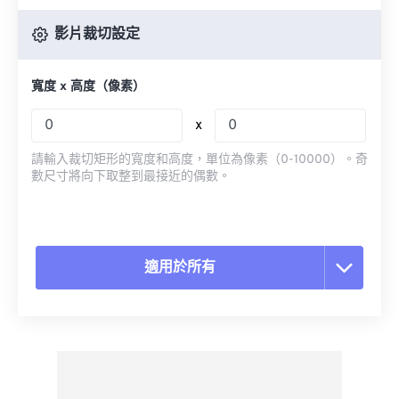
影片裁切設定
寬度 x 高度（像素）
x
請輸入裁切矩形的寬度和高度，單位為像素（0-10000）。奇
數尺寸將向下取整到最接近的偶數。
適用於所有
重置所有選項
應用預設
另存為預設