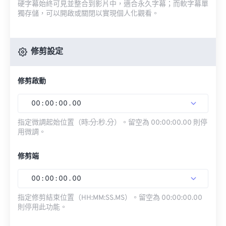
硬字幕始終可見並整合到影片中，適合永久字幕；而軟字幕單
獨存儲，可以開啟或關閉以實現個人化觀看。
修剪設定
修剪啟動
00
:
00
:
00
.
00
指定微調起始位置（時:分:秒.分）。留空為 00:00:00.00 則停
用微調。
修剪端
00
:
00
:
00
.
00
指定修剪結束位置（HH:MM:SS.MS）。留空為 00:00:00.00
則停用此功能。