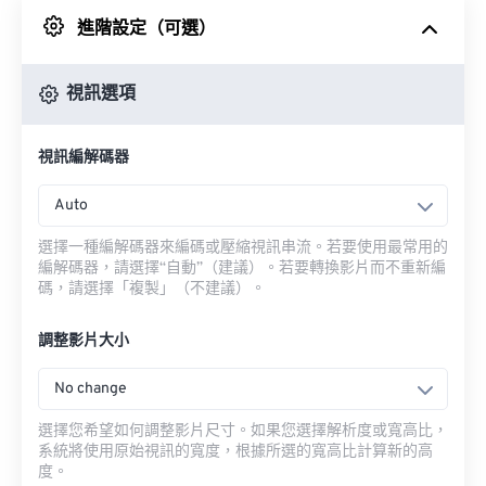
進階設定（可選）
來自 Google 雲端硬碟
視訊選項
來自 OneDrive
視訊編解碼器
來自網址
Auto
選擇一種編解碼器來編碼或壓縮視訊串流。若要使用最常用的
編解碼器，請選擇“自動”（建議）。若要轉換影片而不重新編
碼，請選擇「複製」（不建議）。
調整影片大小
No change
選擇您希望如何調整影片尺寸。如果您選擇解析度或寬高比，
系統將使用原始視訊的寬度，根據所選的寬高比計算新的高
度。