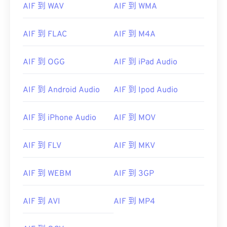
AIF 到 WAV
AIF 到 WMA
01
01
01
01
01
01
01
01
02
02
02
02
02
02
02
02
AIF 到 FLAC
AIF 到 M4A
03
03
03
03
03
03
03
03
AIF 到 OGG
AIF 到 iPad Audio
04
04
04
04
04
04
04
04
05
05
05
05
05
05
05
05
AIF 到 Android Audio
AIF 到 Ipod Audio
06
06
06
06
06
06
06
06
AIF 到 iPhone Audio
AIF 到 MOV
07
07
07
07
07
07
07
07
08
08
08
08
08
08
08
08
AIF 到 FLV
AIF 到 MKV
09
09
09
09
09
09
09
09
10
10
10
10
10
10
10
10
AIF 到 WEBM
AIF 到 3GP
11
11
11
11
11
11
11
11
AIF 到 AVI
AIF 到 MP4
12
12
12
12
12
12
12
12
13
13
13
13
13
13
13
13