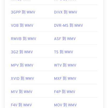
注意，轉換過程可能會導致畫質下降。
首次發布：
1988
HandBrake
3GPP 到 WMV
DIVX 到 WMV
實用連結：
https://en.wikipedia.org/wiki/Audio_Interchange_File_F
VOB 到 WMV
DVR-MS 到 WMV
https://www.lifewire.com/aiff-aif-aifc-files-
開發者：
微軟
2619569
RMVB 到 WMV
ASF 到 WMV
初始發佈時間：
1999
相關連結：
3G2 到 WMV
TS 到 WMV
https://en.wikipedia.org/wiki/Windows_Media_Video
MPV 到 WMV
WTV 到 WMV
https://en.wikipedia.org/wiki/Advanced_Systems_Form
XVID 到 WMV
MXF 到 WMV
M1V 到 WMV
F4P 到 WMV
F4V 到 WMV
MOV 到 WMV