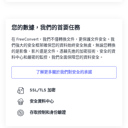
27
27
27
27
27
27
28
28
28
28
28
28
29
29
29
29
29
29
您的數據，我們的首要任務
30
30
30
30
30
30
在 FreeConvert，我們不僅轉換文件，更保護文件安全。我
31
31
31
31
31
31
們強大的安全框架確保您的資料始終安全無虞，無論您轉換
的是影像、影片還是文件。憑藉先進的加密技術、安全的資
32
32
32
32
32
32
料中心和嚴密的監控，我們全面保障您的資料安全。
33
33
33
33
33
33
了解更多關於我們對安全的承諾
34
34
34
34
34
34
35
35
35
35
35
35
SSL/TLS 加密
36
36
36
36
36
36
安全資料中心
37
37
37
37
37
37
38
38
38
38
38
38
存取控制和身份驗證
39
39
39
39
39
39