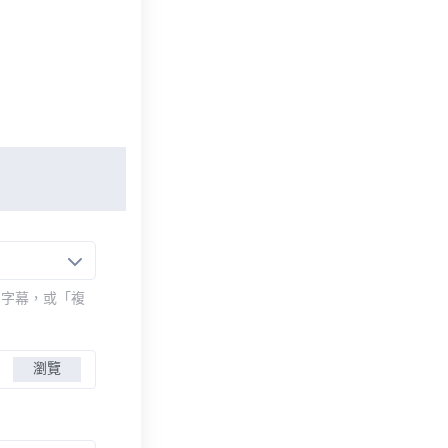
的字幕，或「複
瀏覽