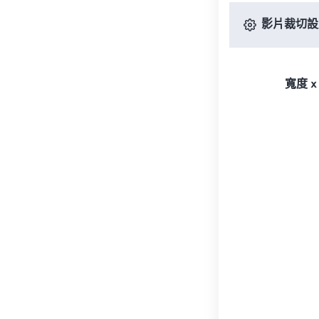
影片裁切設
寬度 