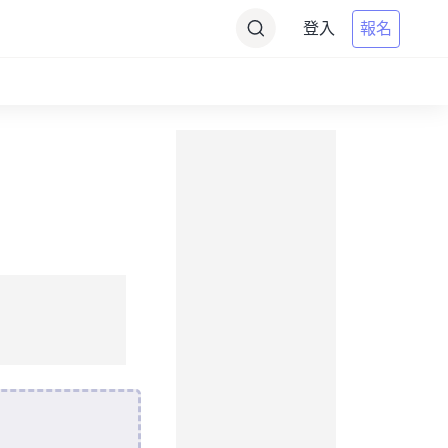
登入
報名