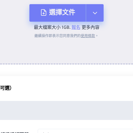
選擇文件
最大檔案大小 1GB.
報名
更多內容
來自裝置
繼續操作即表示您同意我們的
使用條款
。
來自 Dropbox
來自 Google 雲端硬碟
（可選）
來自 OneDrive
來自網址