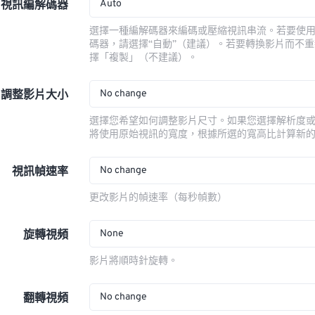
Auto
視訊編解碼器
選擇一種編解碼器來編碼或壓縮視訊串流。若要使
碼器，請選擇“自動”（建議）。若要轉換影片而不
擇「複製」（不建議）。
No change
調整影片大小
選擇您希望如何調整影片尺寸。如果您選擇解析度
將使用原始視訊的寬度，根據所選的寬高比計算新
No change
視訊幀速率
更改影片的幀速率（每秒幀數）
None
旋轉視頻
影片將順時針旋轉。
No change
翻轉視頻