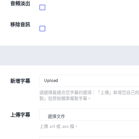
音頻淡出
移除音訊
Upload
新增字幕
請選擇最適合您字幕的選項：「上傳」新增您自己
製」從原始檔案複製字幕。
上傳字幕
選擇文件
上傳 .srt 或 .ass 檔。