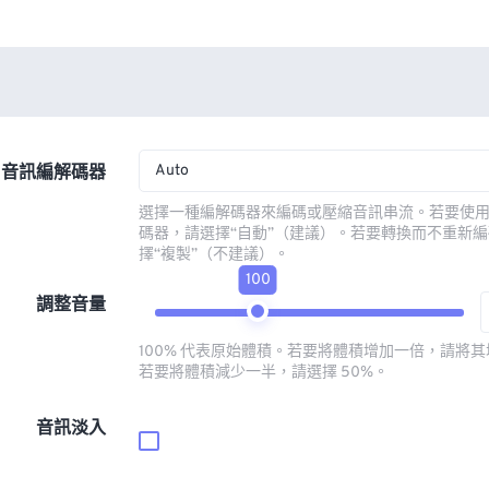
Auto
音訊編解碼器
選擇一種編解碼器來編碼或壓縮音訊串流。若要使
碼器，請選擇“自動”（建議）。若要轉換而不重新
擇“複製”（不建議）。
100
調整音量
100% 代表原始體積。若要將體積增加一倍，請將其增
若要將體積減少一半，請選擇 50%。
音訊淡入