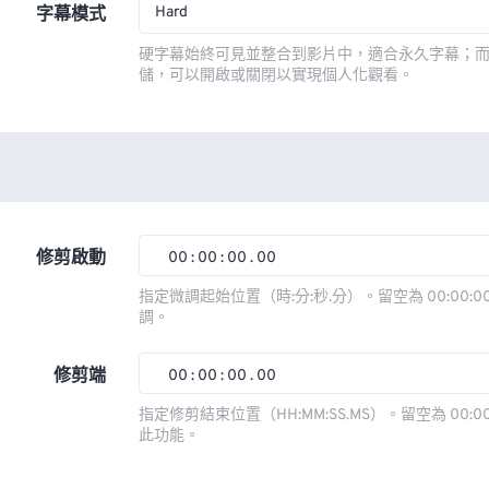
Hard
字幕模式
硬字幕始終可見並整合到影片中，適合永久字幕；
儲，可以開啟或關閉以實現個人化觀看。
修剪啟動
00
:
00
:
00
.
00
00
00
00
00
指定微調起始位置（時:分:秒.分）。留空為 00:00:00
調。
01
01
01
01
02
02
02
02
修剪端
00
:
00
:
00
.
00
03
03
03
03
00
00
00
00
指定修剪結束位置（HH:MM:SS.MS）。留空為 00:00
此功能。
04
04
04
04
01
01
01
01
05
05
05
05
02
02
02
02