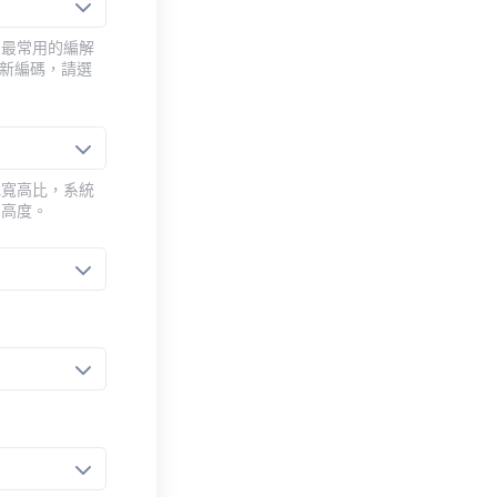
用最常用的編解
重新編碼，請選
或寬高比，系統
的高度。