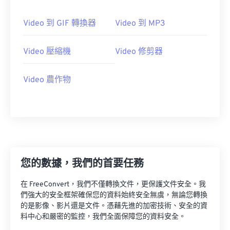
23
23
23
23
23
23
23
23
Video 到 GIF 轉換器
Video 到 MP3
24
24
24
24
24
24
25
25
25
25
25
25
Video 壓縮機
Video 修剪器
26
26
26
26
26
26
Video 農作物
27
27
27
27
27
27
28
28
28
28
28
28
29
29
29
29
29
29
30
30
30
30
30
30
31
31
31
31
31
31
您的數據，我們的首要任務
32
32
32
32
32
32
在 FreeConvert，我們不僅轉換文件，更保護文件安全。我
33
33
33
33
33
33
們強大的安全框架確保您的資料始終安全無虞，無論您轉換
34
34
34
34
34
34
的是影像、影片還是文件。憑藉先進的加密技術、安全的資
料中心和嚴密的監控，我們全面保障您的資料安全。
35
35
35
35
35
35