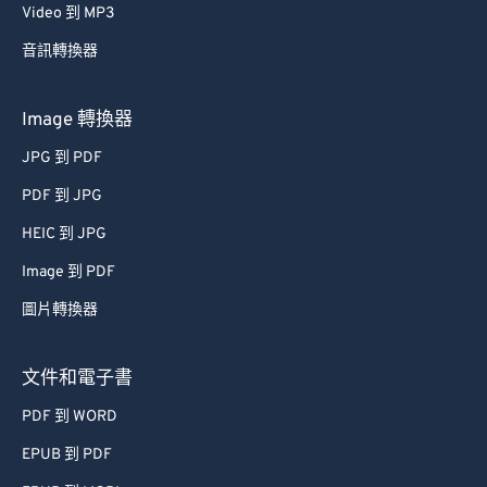
62
62
Video 到 MP3
63
63
音訊轉換器
64
64
65
65
Image 轉換器
66
66
JPG 到 PDF
67
67
PDF 到 JPG
68
68
HEIC 到 JPG
69
69
Image 到 PDF
70
70
圖片轉換器
71
71
72
72
文件和電子書
73
73
PDF 到 WORD
74
74
EPUB 到 PDF