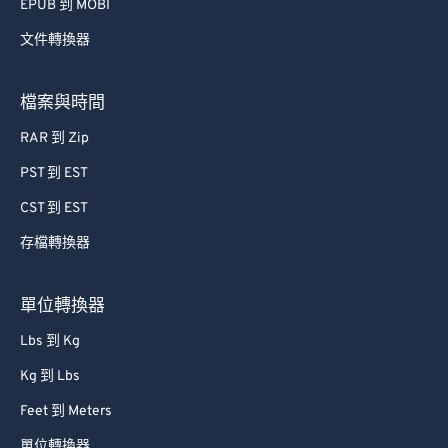
75
75
EPUB 到 MOBI
76
76
文件轉換器
77
77
78
78
檔案與時間
79
79
RAR 到 Zip
80
80
PST 到 EST
81
81
CST 到 EST
82
82
存檔轉換器
83
83
單位轉換器
84
84
85
85
Lbs 到 Kg
86
86
Kg 到 Lbs
87
87
Feet 到 Meters
88
88
單位轉換器