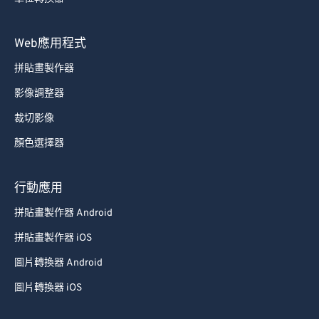
89
89
Web應用程式
90
90
91
91
拼貼畫製作器
92
92
影像調整器
93
93
裁切影像
94
94
顏色選擇器
95
95
行動應用
96
96
97
97
拼貼畫製作器 Android
98
98
拼貼畫製作器 iOS
99
99
圖片轉換器 Android
圖片轉換器 iOS