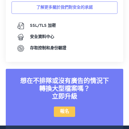
36
36
36
36
36
36
了解更多關於我們對安全的承諾
37
37
37
37
37
37
38
38
38
38
38
38
SSL/TLS 加密
39
39
39
39
39
39
安全資料中心
40
40
40
40
40
40
存取控制和身份驗證
41
41
41
41
41
41
42
42
42
42
42
42
43
43
43
43
43
43
想在不排隊或沒有廣告的情況下
44
44
44
44
44
44
轉換大型檔案嗎？
45
45
45
45
45
45
立即升級
46
46
46
46
46
46
報名
47
47
47
47
47
47
48
48
48
48
48
48