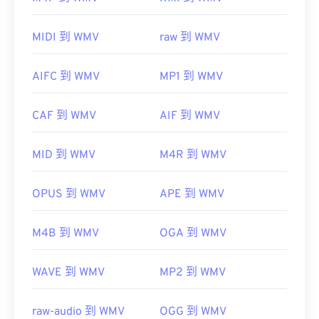
ASF）檔案。
VLC 媒體播放器
MIDI 到 WMV
raw 到 WMV
AIFC 到 WMV
MP1 到 WMV
WMV 也很容易轉換為其他影片檔案格式。但是，請
CAF 到 WMV
AIF 到 WMV
注意，轉換過程可能會導致畫質下降。
HandBrake
MID 到 WMV
M4R 到 WMV
OPUS 到 WMV
APE 到 WMV
開發者：
微軟
M4B 到 WMV
OGA 到 WMV
初始發佈時間：
1999
相關連結：
WAVE 到 WMV
MP2 到 WMV
https://en.wikipedia.org/wiki/Windows_Media_Video
raw-audio 到 WMV
OGG 到 WMV
https://en.wikipedia.org/wiki/Advanced_Systems_Form