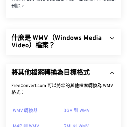
刪除。
什麼是 WMV（Windows Media
Video）檔案？
Windows Media Video (WMV) 是一種常見且廣泛支
援的影片格式。它使用
編解碼器
壓縮檔案大小，從而
將其他檔案轉換為目標格式
產生易於管理且能保持視訊品質的檔案。 WMV 檔案
通常封裝在一種名為進階系統格式 (ASF) 的數位容器
格式中。
FreeConvert.com 可以將您的其他檔案轉換為 WMV
格式：
如何開啟 WMV 檔案？
WMV 轉換器
3GA 到 WMV
大多數媒體播放器都可以開啟和讀取 WMV（和
M4P 到 WMV
RMI 到 WMV