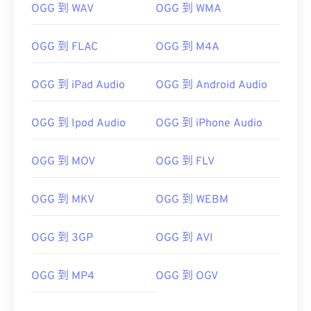
OGG 到 WAV
OGG 到 WMA
02
02
02
02
02
02
02
02
03
03
03
03
03
03
03
03
OGG 到 FLAC
OGG 到 M4A
04
04
04
04
04
04
04
04
OGG 到 iPad Audio
OGG 到 Android Audio
05
05
05
05
05
05
05
05
06
06
06
06
06
06
06
06
OGG 到 Ipod Audio
OGG 到 iPhone Audio
07
07
07
07
07
07
07
07
OGG 到 MOV
OGG 到 FLV
08
08
08
08
08
08
08
08
09
09
09
09
09
09
09
09
OGG 到 MKV
OGG 到 WEBM
10
10
10
10
10
10
10
10
11
11
11
11
11
11
11
11
OGG 到 3GP
OGG 到 AVI
12
12
12
12
12
12
12
12
OGG 到 MP4
OGG 到 OGV
13
13
13
13
13
13
13
13
14
14
14
14
14
14
14
14