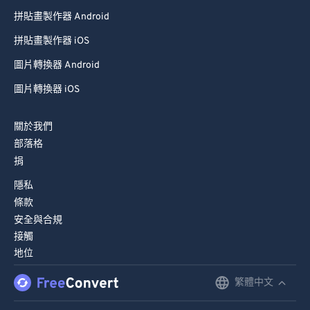
94
94
拼貼畫製作器 Android
95
95
拼貼畫製作器 iOS
96
96
圖片轉換器 Android
97
97
圖片轉換器 iOS
98
98
關於我們
99
99
部落格
捐
隱私
條款
安全與合規
接觸
地位
繁體中文
English