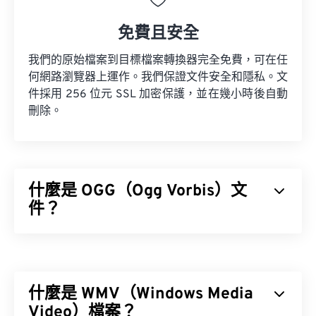
免費且安全
我們的原始檔案到目標檔案轉換器完全免費，可在任
何網路瀏覽器上運作。我們保證文件安全和隱私。文
件採用 256 位元 SSL 加密保護，並在幾小時後自動
刪除。
什麼是 OGG（Ogg Vorbis）文
件？
Ogg Vorbis (OGG) 是一種使用 Ogg Vorbis 壓縮格式
的檔案。 OGG 是由 Xiph.Org 基金會提供的一種免
專利、免版稅的編碼方案。與
MP3
檔案一樣，OGG
什麼是 WMV（Windows Media
檔案以其高品質而聞名。 OGG 檔案包含元資料以及
藝人和曲目標題資訊。
Video）檔案？