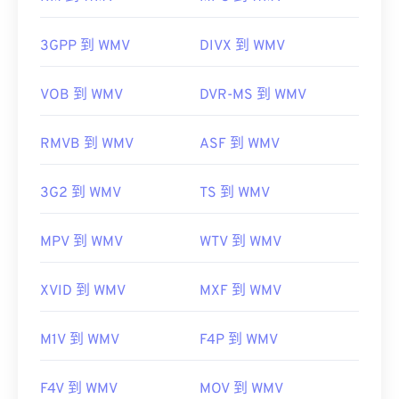
注意，轉換過程可能會導致畫質下降。
HandBrake
3GPP 到 WMV
DIVX 到 WMV
VOB 到 WMV
DVR-MS 到 WMV
開發者：
微軟
RMVB 到 WMV
ASF 到 WMV
初始發佈時間：
1999
相關連結：
3G2 到 WMV
TS 到 WMV
https://en.wikipedia.org/wiki/Windows_Media_Video
MPV 到 WMV
WTV 到 WMV
https://en.wikipedia.org/wiki/Advanced_Systems_Form
XVID 到 WMV
MXF 到 WMV
M1V 到 WMV
F4P 到 WMV
F4V 到 WMV
MOV 到 WMV