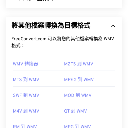
Windows Media Video (WMV) 是一種常見且廣泛支
援的影片格式。它使用
編解碼器
壓縮檔案大小，從而
如何開啟 OGG 檔案？
將其他檔案轉換為目標格式
產生易於管理且能保持視訊品質的檔案。 WMV 檔案
通常封裝在一種名為進階系統格式 (ASF) 的數位容器
開啟 OGG 檔案的預設程式是
VLC 媒體播放器
。
格式中。
FreeConvert.com 可以將您的其他檔案轉換為 WMV
格式：
RealPlayer
Winamp
Xine
Xiph.Org 基金會
初始版本：
2000
如何開啟 WMV 檔案？
WMV 轉換器
M2TS 到 WMV
實用連結：
大多數媒體播放器都可以開啟和讀取 WMV（和
https://en.wikipedia.org/wiki/Ogg
MTS 到 WMV
MPEG 到 WMV
ASF）檔案。
https://xiph.org/vorbis/
VLC 媒體播放器
SWF 到 WMV
MOD 到 WMV
M4V 到 WMV
QT 到 WMV
WMV 也很容易轉換為其他影片檔案格式。但是，請
RM 到 WMV
MPG 到 WMV