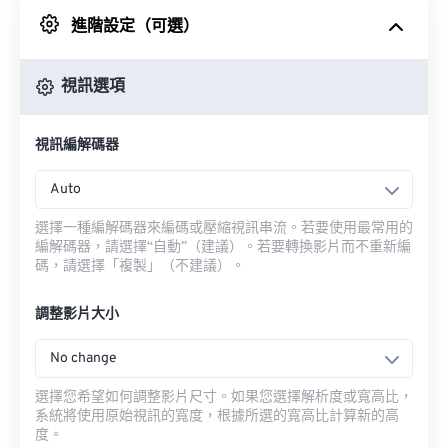
進階設定（可選）
來自 Google 雲端硬碟
視訊選項
來自 OneDrive
視訊編解碼器
來自網址
Auto
選擇一種編解碼器來編碼或壓縮視訊串流。若要使用最常用的
編解碼器，請選擇“自動”（建議）。若要轉換影片而不重新編
碼，請選擇「複製」（不建議）。
調整影片大小
No change
選擇您希望如何調整影片尺寸。如果您選擇解析度或寬高比，
系統將使用原始視訊的寬度，根據所選的寬高比計算新的高
度。