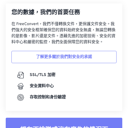
28
28
28
28
28
28
您的數據，我們的首要任務
29
29
29
29
29
29
在 FreeConvert，我們不僅轉換文件，更保護文件安全。我
30
30
30
30
30
30
們強大的安全框架確保您的資料始終安全無虞，無論您轉換
31
31
31
31
31
31
的是影像、影片還是文件。憑藉先進的加密技術、安全的資
料中心和嚴密的監控，我們全面保障您的資料安全。
32
32
32
32
32
32
33
33
33
33
33
33
了解更多關於我們對安全的承諾
34
34
34
34
34
34
35
35
35
35
35
35
SSL/TLS 加密
36
36
36
36
36
36
安全資料中心
37
37
37
37
37
37
存取控制和身份驗證
38
38
38
38
38
38
39
39
39
39
39
39
40
40
40
40
40
40