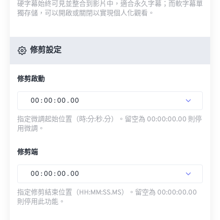
硬字幕始終可見並整合到影片中，適合永久字幕；而軟字幕單
獨存儲，可以開啟或關閉以實現個人化觀看。
修剪設定
修剪啟動
00
:
00
:
00
.
00
指定微調起始位置（時:分:秒.分）。留空為 00:00:00.00 則停
用微調。
修剪端
00
:
00
:
00
.
00
指定修剪結束位置（HH:MM:SS.MS）。留空為 00:00:00.00
則停用此功能。