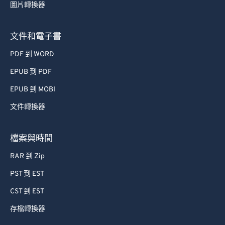
67
67
圖片轉換器
68
68
69
69
文件和電子書
70
70
PDF 到 WORD
71
71
EPUB 到 PDF
72
72
EPUB 到 MOBI
73
73
文件轉換器
74
74
75
75
檔案與時間
76
76
RAR 到 Zip
77
77
PST 到 EST
78
78
CST 到 EST
79
79
存檔轉換器
80
80