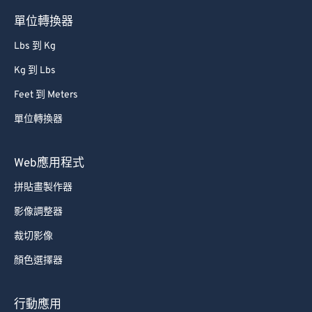
81
81
單位轉換器
82
82
Lbs 到 Kg
83
83
Kg 到 Lbs
84
84
Feet 到 Meters
85
85
單位轉換器
86
86
87
87
Web應用程式
88
88
拼貼畫製作器
89
89
影像調整器
90
90
裁切影像
91
91
顏色選擇器
92
92
93
93
行動應用