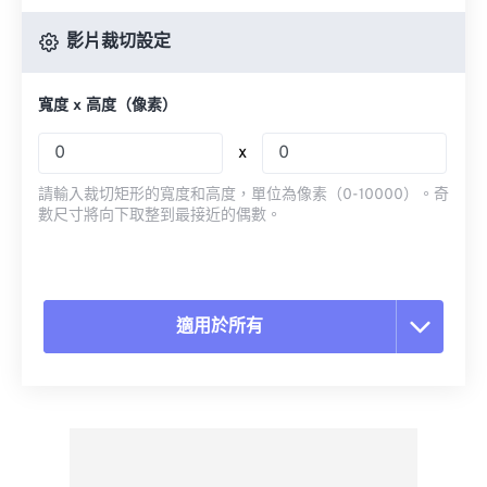
影片裁切設定
寬度 x 高度（像素）
x
請輸入裁切矩形的寬度和高度，單位為像素（0-10000）。奇
數尺寸將向下取整到最接近的偶數。
適用於所有
重置所有選項
應用預設
另存為預設