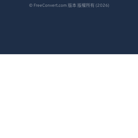
Deutsch
© FreeConvert.com 版本 版權所有 (2026)
Español
Français
Português
Italiano
Dutch
日本語
简体中文
繁體中文
한국어
Svenska