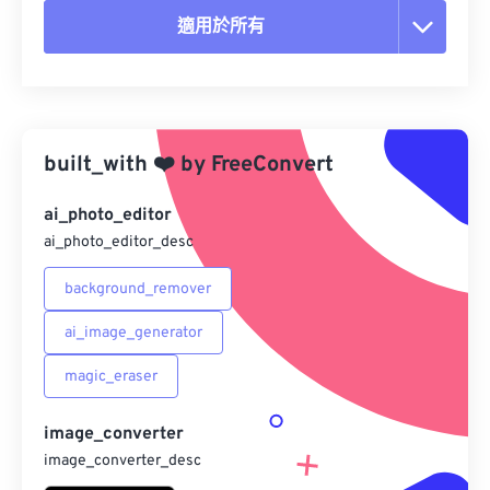
適用於所有
重置所有選項
應用預設
built_with
❤️
by
FreeConvert
另存為預設
ai_photo_editor
ai_photo_editor_desc
background_remover
ai_image_generator
magic_eraser
image_converter
image_converter_desc