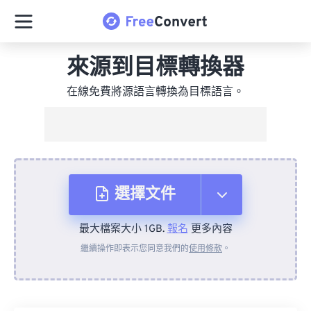
來源到目標轉換器
在線免費將源語言轉換為目標語言。
選擇文件
最大檔案大小 1GB.
報名
更多內容
來自裝置
繼續操作即表示您同意我們的
使用條款
。
來自 Dropbox