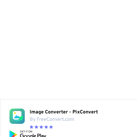
Image Converter - PixConvert
By FreeConvert.com