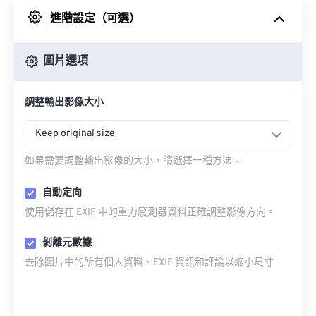
進階設定（可選）
來自 Google 雲端硬碟
圖片選項
來自 OneDrive
調整輸出影像大小
來自網址
Keep original size
如果需要調整輸出影像的大小，請選擇一種方法。
自動定向
使用儲存在 EXIF 中的重力感測器資料正確調整影像方向。
剝離元數據
去除圖片中的所有個人資料、EXIF 資訊和評論以縮小尺寸