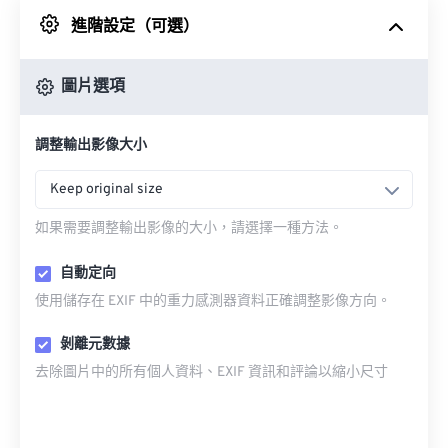
進階設定（可選）
來自 Google 雲端硬碟
圖片選項
來自 OneDrive
調整輸出影像大小
來自網址
Keep original size
如果需要調整輸出影像的大小，請選擇一種方法。
自動定向
使用儲存在 EXIF 中的重力感測器資料正確調整影像方向。
剝離元數據
去除圖片中的所有個人資料、EXIF 資訊和評論以縮小尺寸