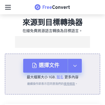
來源到目標轉換器
在線免費將源語言轉換為目標語言。
選擇文件
最大檔案大小 1GB.
報名
更多內容
來自裝置
繼續操作即表示您同意我們的
使用條款
。
來自 Dropbox