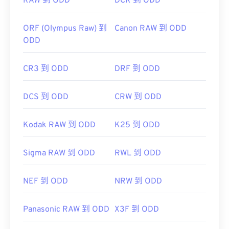
RAW 到 ODD
DCR 到 ODD
ORF (Olympus Raw) 到
Canon RAW 到 ODD
ODD
CR3 到 ODD
DRF 到 ODD
DCS 到 ODD
CRW 到 ODD
Kodak RAW 到 ODD
K25 到 ODD
Sigma RAW 到 ODD
RWL 到 ODD
NEF 到 ODD
NRW 到 ODD
Panasonic RAW 到 ODD
X3F 到 ODD