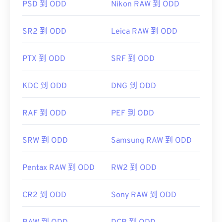
PSD 到 ODD
Nikon RAW 到 ODD
SR2 到 ODD
Leica RAW 到 ODD
由於 CBR 是一種歸檔文件格式，因此轉換 CBR 文件
需要先提取文件，然後再將其重新歸檔為另一種歸檔
PTX 到 ODD
SRF 到 ODD
文件格式。
KDC 到 ODD
DNG 到 ODD
PDF
RAF 到 ODD
PEF 到 ODD
開發人員：
CDisplay
SRW 到 ODD
Samsung RAW 到 ODD
初步發布：
1993 年 3 月
Pentax RAW 到 ODD
RW2 到 ODD
實用連結：
https://en.wikipedia.org/wiki/Comic_book_archive
CR2 到 ODD
Sony RAW 到 ODD