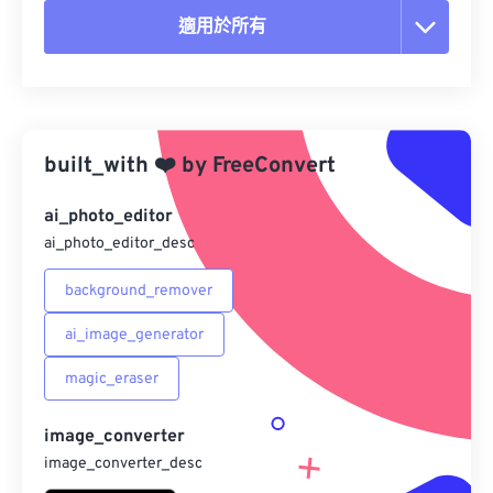
適用於所有
重置所有選項
應用預設
built_with
❤️
by
FreeConvert
另存為預設
ai_photo_editor
ai_photo_editor_desc
background_remover
ai_image_generator
magic_eraser
image_converter
image_converter_desc