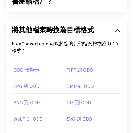
書壓縮檔）？
CDisplay RAR 漫畫書壓縮檔案 (CBR) 是一種壓縮檔
案類型，它可以將多個不同的檔案儲存在一起，形成
將其他檔案轉換為目標格式
一個包含數位漫畫書的單一壓縮檔案。實際上，它是
一種 RAR（壓縮文件）文件，但為了區分它包含漫
畫書，被重新命名為 CBR。 CBR 文件也被稱為更簡
FreeConvert.com 可以將您的其他檔案轉換為 ODD
單的“漫畫書閱讀器文件”。
格式：
如何開啟 CBR 檔案？
ODD 轉換器
TIFF 到 ODD
開啟 CBR 檔案的預設程式是
CDisplay Ex
，它是一款
免費、受歡迎的軟體，並且可以讀取其他漫畫書檔案
JPG 到 ODD
BMP 到 ODD
格式。
SumatraPDF
PNG 到 ODD
GIF 到 ODD
CDisplay Comic Reader
Calibre
WebP 到 ODD
SVG 到 ODD
ComicScreen
icomix