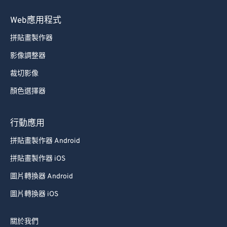
Web應用程式
拼貼畫製作器
影像調整器
裁切影像
顏色選擇器
行動應用
拼貼畫製作器 Android
拼貼畫製作器 iOS
圖片轉換器 Android
圖片轉換器 iOS
關於我們