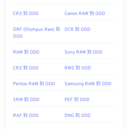
CR3 到 ODD
Canon RAW 到 ODD
ORF (Olympus Raw) 到
DCR 到 ODD
ODD
RAW 到 ODD
Sony RAW 到 ODD
CR2 到 ODD
RW2 到 ODD
Pentax RAW 到 ODD
Samsung RAW 到 ODD
SRW 到 ODD
PEF 到 ODD
RAF 到 ODD
DNG 到 ODD