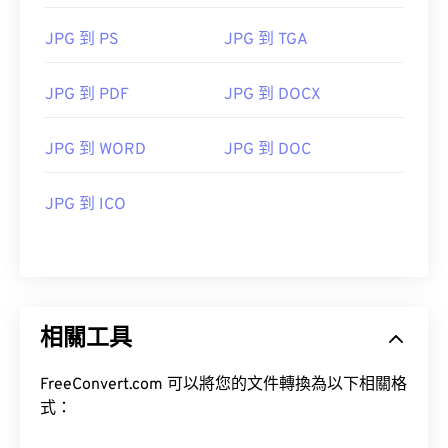
JPG 到 PS
JPG 到 TGA
JPG 到 PDF
JPG 到 DOCX
JPG 到 WORD
JPG 到 DOC
JPG 到 ICO
相關工具
FreeConvert.com 可以將您的文件轉換為以下相關格
式：