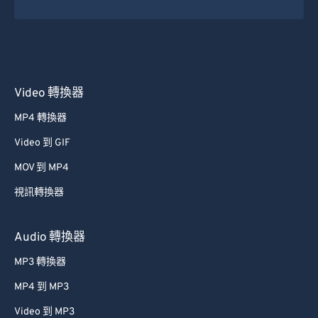
Video 轉換器
MP4 轉換器
Video 到 GIF
MOV 到 MP4
視訊轉換器
Audio 轉換器
MP3 轉換器
MP4 到 MP3
Video 到 MP3