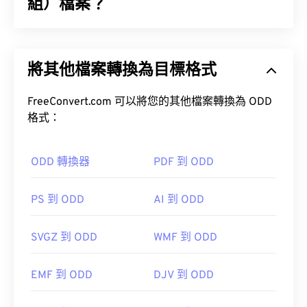
組）檔案？
JPG（聯合影像專家小組）是一種通用檔案格式，它
利用演算法來壓縮照片和影像。 JPG 格式之所以被
將其他檔案轉換為目標格式
廣泛使用，是因為它具有極高的壓縮率。因此，JPG
檔案體積相對較小，非常適合透過網路傳輸和在網站
上使用。
FreeConvert.com 可以將您的其他檔案轉換為 ODD
格式：
工具，將檔案大小減少多達
80%！
ODD 轉換器
PDF 到 ODD
如果您需要更高的壓縮率，可以將
JPG 轉換為
PS 到 ODD
AI 到 ODD
WebP
，WebP 是一種更新、更易壓縮的檔案格式。
SVGZ 到 ODD
WMF 到 ODD
如何開啟 JPG 檔案檔案？
EMF 到 ODD
DJV 到 ODD
幾乎所有影像檢視器程式和應用程式都能辨識並開啟