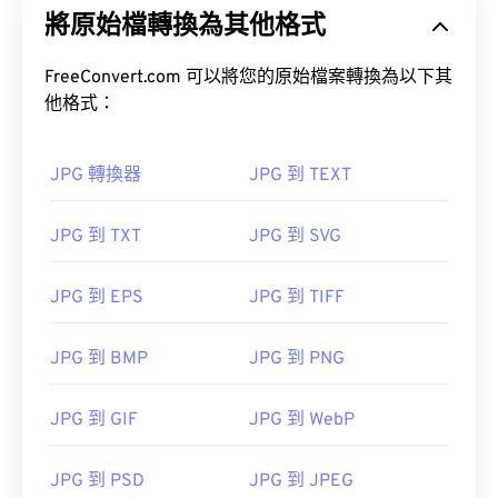
將原始檔轉換為其他格式
FreeConvert.com 可以將您的原始檔案轉換為以下其
他格式：
JPG 轉換器
JPG 到 TEXT
JPG 到 TXT
JPG 到 SVG
JPG 到 EPS
JPG 到 TIFF
JPG 到 BMP
JPG 到 PNG
JPG 到 GIF
JPG 到 WebP
JPG 到 PSD
JPG 到 JPEG