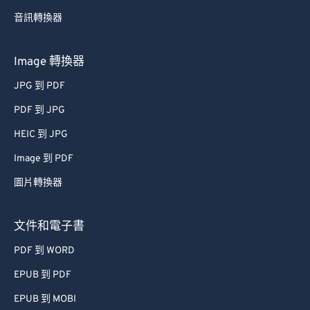
音訊轉換器
Image 轉換器
JPG 到 PDF
PDF 到 JPG
HEIC 到 JPG
Image 到 PDF
圖片轉換器
文件和電子書
PDF 到 WORD
EPUB 到 PDF
EPUB 到 MOBI