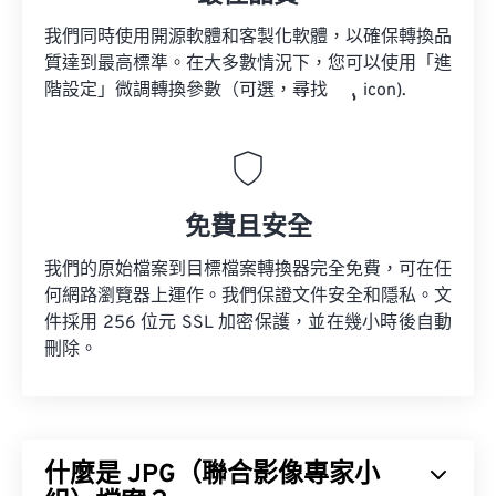
我們同時使用開源軟體和客製化軟體，以確保轉換品
質達到最高標準。在大多數情況下，您可以使用「進
階設定」微調轉換參數（可選，尋找
icon).
免費且安全
我們的原始檔案到目標檔案轉換器完全免費，可在任
何網路瀏覽器上運作。我們保證文件安全和隱私。文
件採用 256 位元 SSL 加密保護，並在幾小時後自動
刪除。
什麼是 JPG（聯合影像專家小