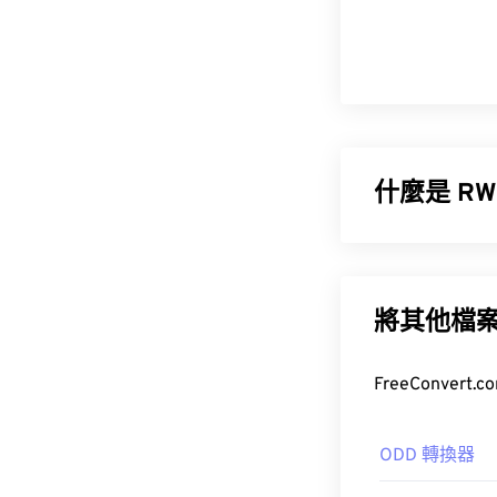
什麼是 RWL
Leica D-Lux 
RAW 檔案的
將其他檔
如何開啟 R
最好使用 Adobe 
使用的
Photosh
ODD 轉換器
Darkroom
和
Z