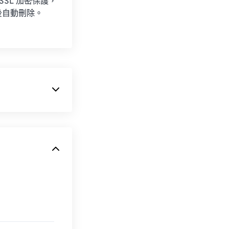
 SSL 加密保護，
後自動刪除。
AW 檔案格式。
和 macOS 系統上
括
HDR