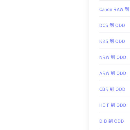
Canon RAW 到
DCS 到 ODD
K25 到 ODD
NRW 到 ODD
ARW 到 ODD
CBR 到 ODD
HEIF 到 ODD
DIB 到 ODD