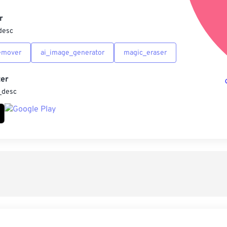
另
r
desc
emover
ai_image_generator
magic_eraser
er
_desc