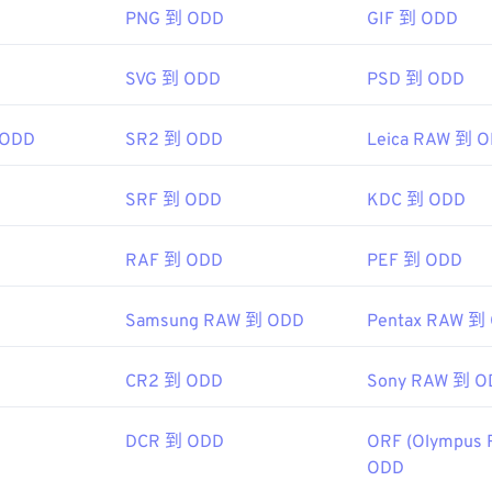
另一個檢視器是
XnView MP
。
PNG 到 ODD
GIF 到 ODD
Adobe Photoshop Camera Raw
a DNG 和 Conv
www.magix.com/us/photo-graphic/photostory/" target="_blan
SVG 到 ODD
PSD 到 ODD
 ODD
SR2 到 ODD
Leica RAW 到 
08
SRF 到 ODD
KDC 到 ODD
RAF 到 ODD
PEF 到 ODD
Samsung RAW 到 ODD
Pentax RAW 到
CR2 到 ODD
Sony RAW 到 O
DCR 到 ODD
ORF (Olympus 
ODD