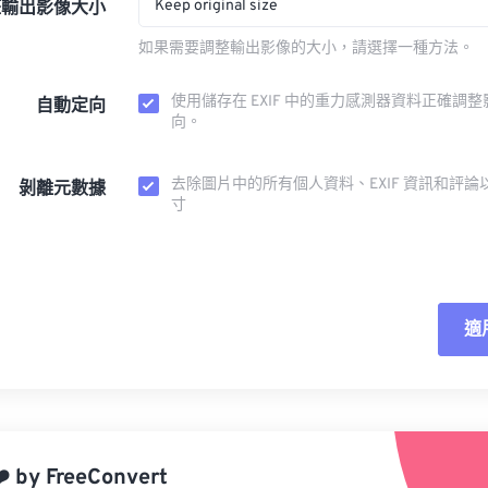
Keep original size
整輸出影像大小
如果需要調整輸出影像的大小，請選擇一種方法。
使用儲存在 EXIF 中的重力感測器資料正確調
自動定向
向。
去除圖片中的所有個人資料、EXIF 資訊和評論
剝離元數據
寸
適
重
應
️
by
FreeConvert