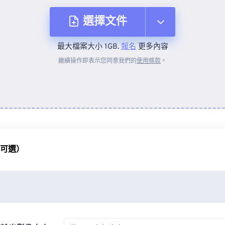
選擇文件
最大檔案大小 1GB.
報名
更多內容
來自裝置
繼續操作即表示您同意我們的
使用條款
。
來自 Dropbox
來自 Google 雲端硬碟
（可選）
來自 OneDrive
來自網址