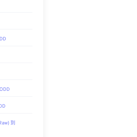
era
k">Magix Photo
ODD
 ODD
DD
Raw) 到