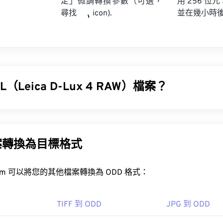
定」微調轉換參數（可選，
用 256 位元
並在幾小時
尋找
icon).
（Leica D-Lux 4 RAW）檔案？
4 RAW (RWL) 是徠卡 D-Lux 4 相機（
Leica D-Lux 4
）預設產生的 R
作用與底片相機產生的實體底片（
negative
）相同。
案轉換為目標格式
WL 檔案？
FreeConvert.com 可以將您的其他檔案轉換為 ODD 格式：
產品開啟 RWL 文件，例如在 Microsoft Windows (Windows) 
op Lightroom
。其他可開啟 RWL 檔案的 Windows 相容程式包
TIFF 到 ODD
JPG 到 ODD
oner Photo Studio
。