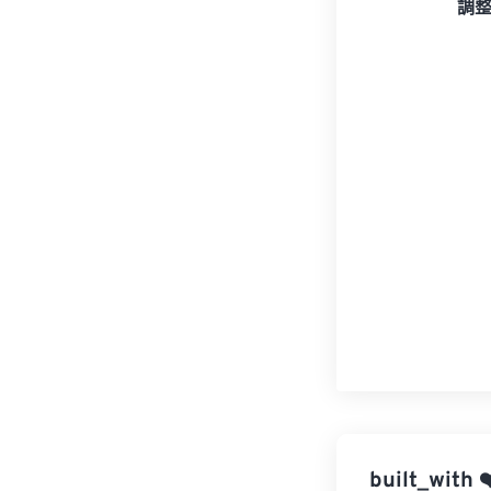
調
built_with
❤