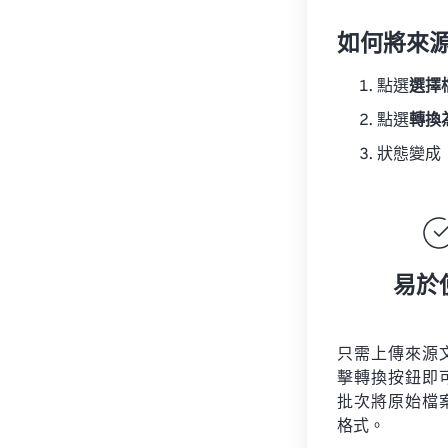
如何將來
點選
選擇
點選
轉換
狀態變成
易於
只需上傳來源
擊轉換按鈕即
批次將原始檔
格式。