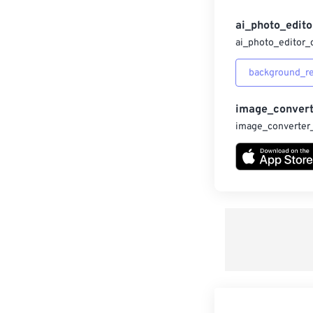
ai_photo_edito
ai_photo_editor_
background_r
image_convert
image_converter