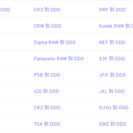
 ODD
CR3 到 ODD
DRF 到 ODD
CRW 到 ODD
Kodak RAW 到 
Sigma RAW 到 ODD
NEF 到 ODD
Panasonic RAW 到 ODD
X3F 到 ODD
PSB 到 ODD
JFIF 到 ODD
ICO 到 ODD
JXL 到 ODD
CBZ 到 ODD
DJVU 到 ODD
TGA 到 ODD
EMZ 到 ODD