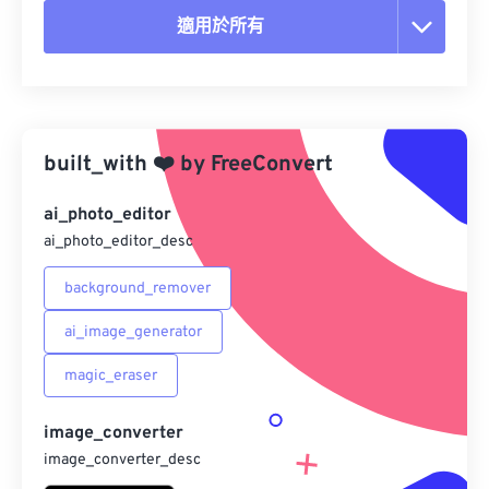
適用於所有
重置所有選項
應用預設
built_with
❤️
by
FreeConvert
另存為預設
ai_photo_editor
ai_photo_editor_desc
background_remover
ai_image_generator
magic_eraser
image_converter
image_converter_desc