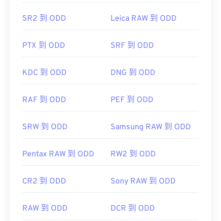
他檔案類型，例如
CBZ 轉 JPG
或
CPZ 轉PDF
SR2 到 ODD
Leica RAW 到 ODD
開發者：
CDisplay
PTX 到 ODD
SRF 到 ODD
初始發布：
1993
KDC 到 ODD
DNG 到 ODD
實用程式碼>
href="https://de.wikipedia.org/wiki/Comic-
RAF 到 ODD
PEF 到 ODD
Book-Format"
target="_blank">https://de.wikipedia.org/wiki/Comic
Book-Format
SRW 到 ODD
Samsung RAW 到 ODD
Pentax RAW 到 ODD
RW2 到 ODD
CR2 到 ODD
Sony RAW 到 ODD
RAW 到 ODD
DCR 到 ODD