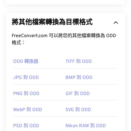
漫畫壓縮檔案 (CBZ) 是一種用於數位漫畫檔案的檔
案副檔名，它以 ZIP 檔案格式壓縮和歸檔。您可以
將其他檔案轉換為目標格式
使用
ZIP 工具
解壓縮其他 CBZ 文件，就像解壓縮其
他 CBZ 檔案一樣。 CBZ 是一種用於建立漫畫電子書
的實用檔案類型。
FreeConvert.com 可以將您的其他檔案轉換為 ODD
格式：
ODD 轉換器
TIFF 到 ODD
如何開啟 CBZ 檔案？
JPG 到 ODD
BMP 到 ODD
CBZ 檔案預設使用免費軟體
CDisplay Comic Reader
開啟。
PNG 到 ODD
GIF 到 ODD
WebP 到 ODD
SVG 到 ODD
由於 CBZ 是一種歸檔文件格式，因此轉換它需要提
取文件，然後將它們重新歸檔為另一種歸檔文件格
PSD 到 ODD
Nikon RAW 到 ODD
式。或者，提取檔案後，您可以將它們單獨轉換為其