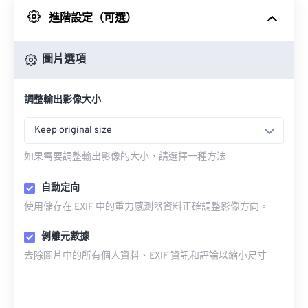
進階設定（可選）
來自 Google 雲端硬碟
圖片選項
來自 OneDrive
調整輸出影像大小
來自網址
Keep original size
如果需要調整輸出影像的大小，請選擇一種方法。
自動定向
使用儲存在 EXIF 中的重力感測器資料正確調整影像方向。
剝離元數據
去除圖片中的所有個人資料、EXIF 資訊和評論以縮小尺寸