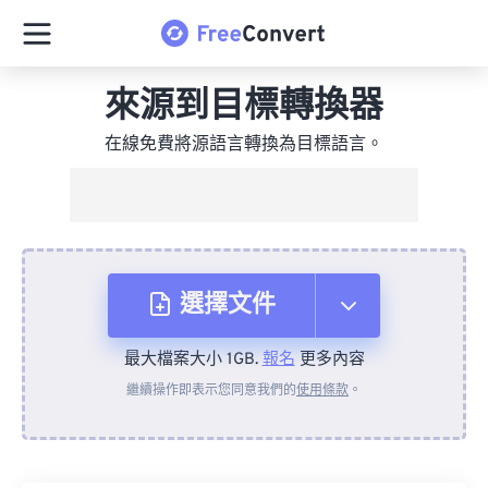
來源到目標轉換器
在線免費將源語言轉換為目標語言。
選擇文件
最大檔案大小 1GB.
報名
更多內容
來自裝置
繼續操作即表示您同意我們的
使用條款
。
來自 Dropbox