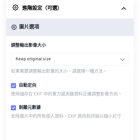
進階設定（可選）
來自 Google 雲端硬碟
圖片選項
來自 OneDrive
調整輸出影像大小
來自網址
Keep original size
如果需要調整輸出影像的大小，請選擇一種方法。
自動定向
使用儲存在 EXIF 中的重力感測器資料正確調整影像方向。
剝離元數據
去除圖片中的所有個人資料、EXIF 資訊和評論以縮小尺寸