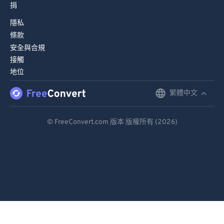
捐
隱私
條款
安全與合規
接觸
地位
繁體中文
English
Deutsch
© FreeConvert.com 版本 版權所有 (2026)
Español
Français
Português
Italiano
Dutch