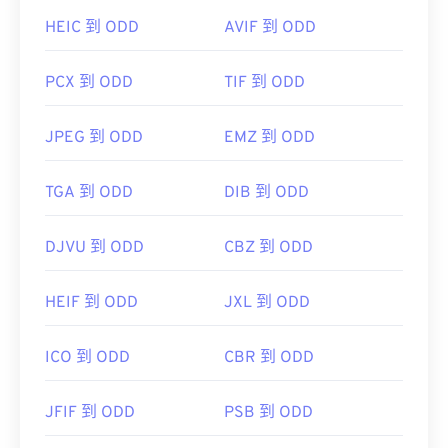
HEIC 到 ODD
AVIF 到 ODD
PCX 到 ODD
TIF 到 ODD
JPEG 到 ODD
EMZ 到 ODD
TGA 到 ODD
DIB 到 ODD
DJVU 到 ODD
CBZ 到 ODD
HEIF 到 ODD
JXL 到 ODD
ICO 到 ODD
CBR 到 ODD
JFIF 到 ODD
PSB 到 ODD