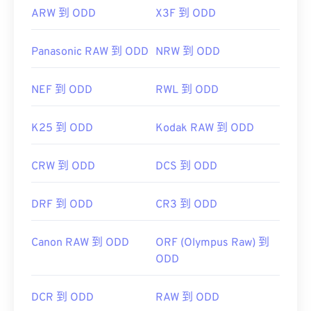
ARW 到 ODD
X3F 到 ODD
Panasonic RAW 到 ODD
NRW 到 ODD
NEF 到 ODD
RWL 到 ODD
K25 到 ODD
Kodak RAW 到 ODD
CRW 到 ODD
DCS 到 ODD
DRF 到 ODD
CR3 到 ODD
Canon RAW 到 ODD
ORF (Olympus Raw) 到
ODD
DCR 到 ODD
RAW 到 ODD