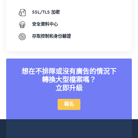
SSL/TLS 加密
安全資料中心
存取控制和身份驗證
想在不排隊或沒有廣告的情況下
轉換大型檔案嗎？
立即升級
報名