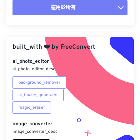
適用於所有
重置所有選項
應用預設
built_with
❤️
by
FreeConvert
另存為預設
ai_photo_editor
ai_photo_editor_desc
background_remover
ai_image_generator
magic_eraser
image_converter
image_converter_desc