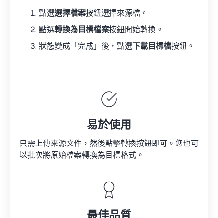
點選
選擇檔案
按鈕選擇來源檔。
點選
轉換為目標檔案
按鈕開始轉換。
狀態變成「完成」後，點選
下載目標檔
按鈕。
易於使用
只需上傳來源文件，然後點擊轉換按鈕即可。您也可
以批次將原始檔案轉換為目標格式。
最佳品質