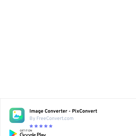
Image Converter - PixConvert
By FreeConvert.com