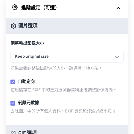
進階設定（可選）
來自 Google 雲端硬碟
圖片選項
來自 OneDrive
調整輸出影像大小
來自網址
Keep original size
如果需要調整輸出影像的大小，請選擇一種方法。
自動定向
使用儲存在 EXIF 中的重力感測器資料正確調整影像方向。
剝離元數據
去除圖片中的所有個人資料、EXIF 資訊和評論以縮小尺寸
GIF 選項