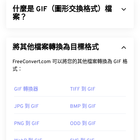
是一種未經壓縮和處理的影像文件，包含相機感測器
什麼是 GIF（圖形交換格式）檔
捕獲的所有影像資訊。由於檔案未壓縮，因此不會遺
失任何數據，這也是 ARW 和所有 RAW 檔案類型的
案？
主要優勢。
圖形交換格式 (GIF) 是一種點陣圖檔案格式，它是基
如何開啟 ARW 檔案？
於像素 (
像素
)，並使用 RGB 顏色模型 (
BMP
) 不同，
將其他檔案轉換為目標格式
GIF 使用無損壓縮 (
無損音頻)，並且支援無音訊動
Sony提供
Sony® RAW 驅動程式
作為開啟 ARW 檔
畫。
案的預設程式。它允許您在 Microsoft Windows 作業
FreeConvert.com 可以將您的其他檔案轉換為 GIF 格
GIF 最常見的用途是以動畫形式出現在廣告、社群媒
系統 (OS) 上像查看 JPEG 檔案一樣查看 ARW 檔
式：
體上的情緒回覆和表情符號中，這些內容經常在網路
案。
上迅速傳播。
Photoshop
GIF 轉換器
TIFF 到 GIF
如何開啟 GIF 檔案？
JPG 到 GIF
BMP 到 GIF
幾乎所有網頁瀏覽器都支援 GIF，這使其比其他圖像
在 Linux/Unix 系統上，可以使用開源程式
darktable
格式（例如 PNG）更具優勢。此外，GIF 可以在蘋
檢視 ARW 檔案。
果行動裝置（包括 iPhone 和 iPad）上打開，這使得
PNG 到 GIF
ODD 到 GIF
它比
Adobe Flash
更受歡迎。
XnView MP
ARW 轉 JPG