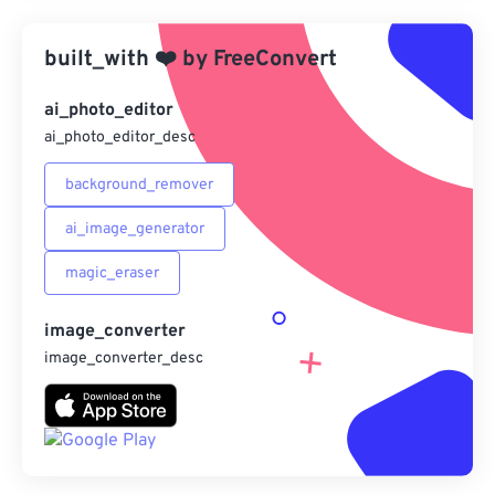
應用預設
built_with
❤️
by
FreeConvert
另存為預設
ai_photo_editor
ai_photo_editor_desc
background_remover
ai_image_generator
magic_eraser
image_converter
image_converter_desc