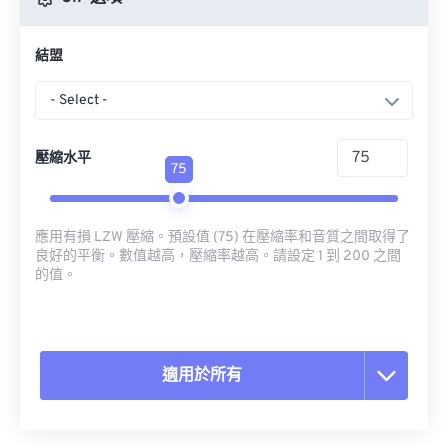
結盟
- Select -
壓縮水平
75
應用有損 LZW 壓縮。預設值 (75) 在壓縮率和音質之間取得了
良好的平衡。數值越高，壓縮率越高。請設定 1 到 200 之間
的值。
適用於所有
重置所有選項