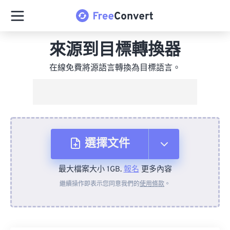
來源到目標轉換器
在線免費將源語言轉換為目標語言。
選擇文件
最大檔案大小 1GB.
報名
更多內容
來自裝置
繼續操作即表示您同意我們的
使用條款
。
來自 Dropbox