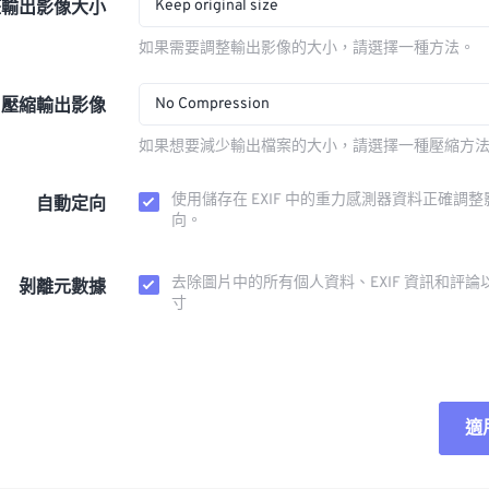
Keep original size
整輸出影像大小
如果需要調整輸出影像的大小，請選擇一種方法。
No Compression
壓縮輸出影像
如果想要減少輸出檔案的大小，請選擇一種壓縮方
使用儲存在 EXIF 中的重力感測器資料正確調
自動定向
向。
去除圖片中的所有個人資料、EXIF 資訊和評論
剝離元數據
寸
適
重