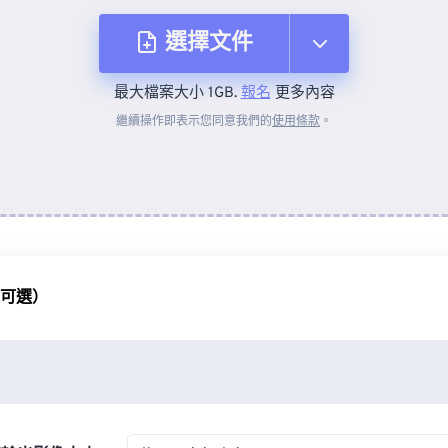
選擇文件
最大檔案大小 1GB.
報名
更多內容
來自裝置
繼續操作即表示您同意我們的
使用條款
。
來自 Dropbox
來自 Google 雲端硬碟
（可選）
來自 OneDrive
來自網址