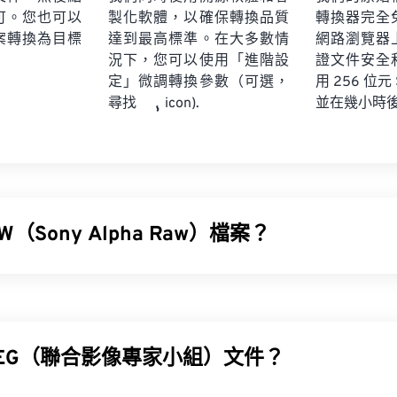
可。您也可以
製化軟體，以確保轉換品質
轉換器完全
案轉換為目標
達到最高標準。在大多數情
網路瀏覽器
況下，您可以使用「進階設
證文件安全
定」微調轉換參數（可選，
用 256 位元
並在幾小時
尋找
icon).
W（Sony Alpha Raw）檔案？
a Raw (ARW) 是索尼數位相機的專有 RAW 檔案格式，也稱為索尼數位
是一種未經壓縮和處理的影像文件，包含相機感測器捕獲的所有影
會遺失任何數據，這也是 ARW 和所有 RAW 檔案類型的主要優
PEG（聯合影像專家小組）文件？
ARW 檔案？