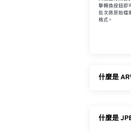
擊轉換按鈕即
批次將原始檔
格式。
什麼是 AR
Sony Alph
案。 ARW 
未壓縮，因此不
什麼是 J
如何開啟 