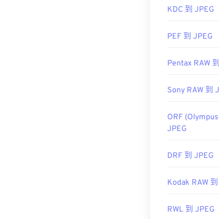
Photos）和 M
KDC 到 JPEG
PEF 到 JPEG
開發者：
Chro
聯合影像專家
Pentax RAW 
首次發布：
19
實用連結：
Sony RAW 到 
https://en.wik
ORF (Olympus
https://www.li
JPEG
DRF 到 JPEG
Kodak RAW 到
RWL 到 JPEG