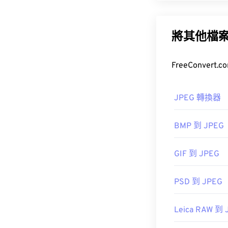
Sony提供
Son
JPEG（聯合
Windows 作
供的顯著壓縮率
輸和在網站上
將其他檔
Photos
在 Linux/U
如果您需要更
XnV
式。
JPEG 轉換器
開發人員：
索
BMP 到 JPEG
如何開啟 J
首次發布：
199
GIF 到 JPEG
實用連結：
幾乎所有影像檢
即可在預設圖
href="https://s
PSD 到 JPEG
target="_blank
imaging.sony.co
Leica RAW 到 
JPEG 檔案會在