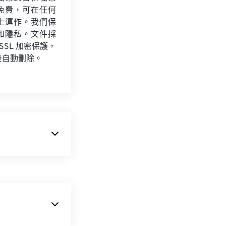
免費，可在任何
上運作。我們保
和隱私。文件採
 SSL 加密保護，
後自動刪除。
相機 RAW 檔
像資訊。由於檔案
勢。