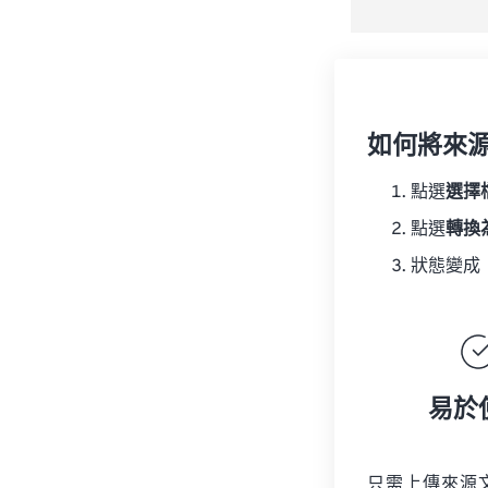
如何將來
點選
選擇
點選
轉換
狀態變成
易於
只需上傳來源