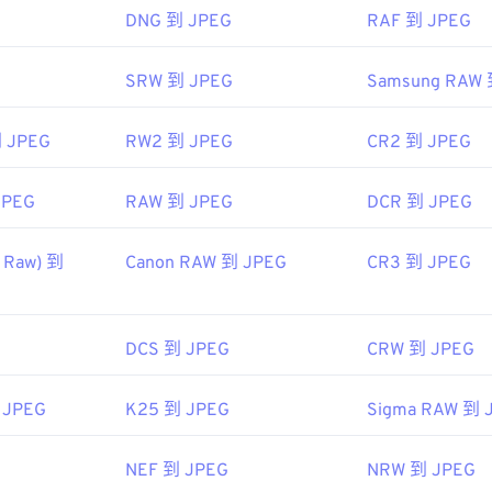
ac OS 應用程式（例如 Apple Preview）中自動開啟。
DNG 到 JPEG
RAF 到 JPEG
SRW 到 JPEG
Samsung RAW 
me
小組
到 JPEG
RW2 到 JPEG
CR2 到 JPEG
92年9月18日
JPEG
RAW 到 JPEG
DCR 到 JPEG
ipedia.org/wiki/JPEG
 Raw) 到
Canon RAW 到 JPEG
CR3 到 JPEG
fewire.com/jpg-jpeg-file-4139913
DCS 到 JPEG
CRW 到 JPEG
 JPEG
K25 到 JPEG
Sigma RAW 到 
NEF 到 JPEG
NRW 到 JPEG