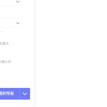
法。
整影像方
以縮小尺
用於所有
置所有選項