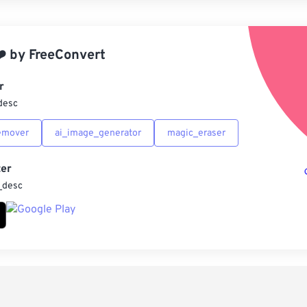
應
️
by
FreeConvert
另
r
desc
emover
ai_image_generator
magic_eraser
er
_desc