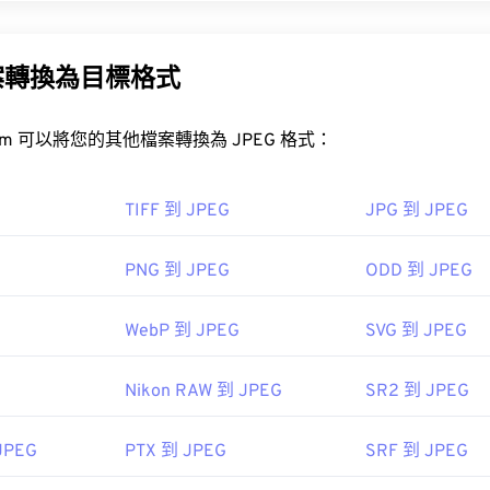
y® RAW 驅動程式
作為開啟 ARW 檔案的預設程式。它允許您在 Micr
影像專家小組）是一種通用檔案格式，它利用演算法來壓縮照片和影像
業系統 (OS) 上像查看 JPEG 檔案一樣查看 ARW 檔案。
是其被廣泛應用的原因。因此，JPEG 檔案體積相對較小，非
使用。
案轉換為目標格式
hop
工具，將檔案大小減少多達 80%！
FreeConvert.com 可以將您的其他檔案轉換為 JPEG 格式：
nix 系統上，可以使用開源程式
darktable
檢視 ARW 檔案。
高的壓縮率，可以將
JPG 轉換為 WebP
，WebP 是一種更新、更
iew MP
ARW
TIFF 到 JPEG
JPG 到 JPEG
尼公司
PNG 到 JPEG
ODD 到 JPEG
PEG 檔案檔案？
0
WebP 到 JPEG
SVG 到 JPEG
視器程式和應用程式都能辨識並開啟 JPEG 檔案。只需雙擊 JPE
像檢視器、圖像編輯器或網頁瀏覽器中開啟它。
upport.d-imaging.sony.co.jp/www/disoft/int/idc/intro/raw.html
Nikon RAW 到 JPEG
SR2 到 JPEG
" style="background-color: rgb(255, 255, 255);">https://suppo
.jp/www/disoft/int/idc/intro/raw.html
JPEG
PTX 到 JPEG
SRF 到 JPEG
常用的網頁瀏覽器（例如 Chrome）、Microsoft 應用程式（例如 Mi