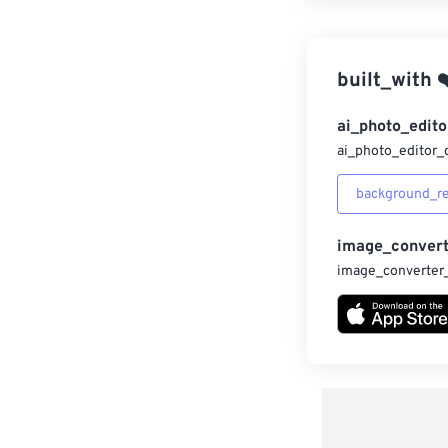
built_with
❤
ai_photo_edito
ai_photo_editor_
background_r
image_convert
image_converter