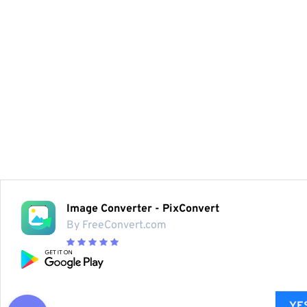
Image Converter - PixConvert
By FreeConvert.com
YES