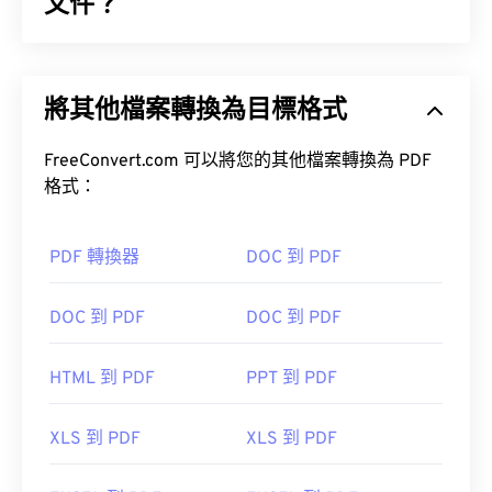
下而上的 DIB 無法壓縮，而自上而下的 DIB 可以壓
文件？
縮。
便攜式文件格式 (PDF) 是一種通用文件格式，它兼具
文章
文字文件和圖像的特性，使其成為當今最常用的文件
將其他檔案轉換為目標格式
類型之一。 PDF 如此受歡迎的原因在於它可以保留
文件的原始格式。 PDF 檔案在任何裝置或作業系統
如何開啟DIB檔？
上看起來都完全一樣。
FreeConvert.com 可以將您的其他檔案轉換為 PDF
格式：
作為一種裝置無關的檔案類型，DIB可以在大多數跨
平台的影像檢視器中開啟。例如，在Microsoft
Windows系統中，它可以在畫圖程式中開啟。在
如何開啟 PDF 檔案？
PDF 轉換器
DOC 到 PDF
macOS系統中，它可以在
Apple Preview
、
Apples
和
Apple
XnView MP
和免費程式
GIMP
開啟 DIB 檔案。
大多數人在需要開啟 PDF 檔案時會直接使用
Adobe
DOC 到 PDF
DOC 到 PDF
Acrobat Reader
。 Adobe 創建了 PDF 標準，其程序
無疑是目前最
流行的免費 PDF 閱讀器
。
DIB 檔案可以輕鬆轉換為許多其他常見檔案格式，例
HTML 到 PDF
PPT 到 PDF
如 PNG、PDF、JPG 和 TIF。為此，有許多免費的圖
像轉換程式可供選擇，例如 XNConvert。
XLS 到 PDF
XLS 到 PDF
DIB 轉 JPG
DIB 轉 TIF
大多數網頁瀏覽器，如 Chrome 和 Firefox，都能直