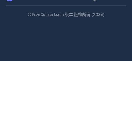
Deutsch
© FreeConvert.com 版本 版權所有 (2026)
Español
Français
Português
Italiano
Dutch
日本語
简体中文
繁體中文
한국어
Svenska