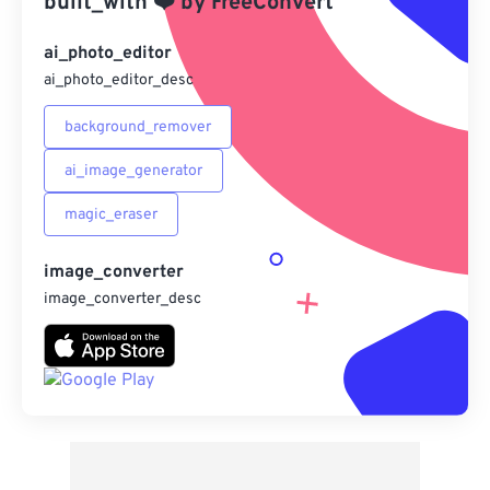
built_with
❤️
by
FreeConvert
另存為預設
ai_photo_editor
ai_photo_editor_desc
background_remover
ai_image_generator
magic_eraser
image_converter
image_converter_desc