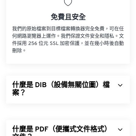
免費且安全
我們的原始檔案到目標檔案轉換器完全免費，可在任
何網路瀏覽器上運作。我們保證文件安全和隱私。文
件採用 256 位元 SSL 加密保護，並在幾小時後自動
刪除。
什麼是 DIB（設備無關位圖）檔
案？
裝置無關位圖 (DIB) 是一種點陣圖（
BMP
），它可以
在任何裝置上正確顯示。 DIB 透過使用色表將像素
轉換為 RGB 顏色來實現這一點。 DIB 有兩種類型：
什麼是 PDF（便攜式文件格式）
自下而上和自上而下。兩者之間的主要區別在於，自