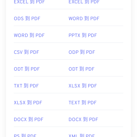
EXCEL 到 PDF
EXCEL 到 PDF
接開啟 PDF 檔案。你可能需要也可能不需要插件或
擴充程序，但當你點擊線上 PDF 連結時，能夠自動
ODS 到 PDF
WORD 到 PDF
開啟 PDF 檔案非常方便。如果你想要更高級的功
能，我強烈推薦
SumatraPDF
或
MuPDF
。
開發人員：
微軟公司
WORD 到 PDF
PPTX 到 PDF
初始發布日期：
1985 年 11 月 20 日
CSV 到 PDF
ODP 到 PDF
開發者：
ISO
ODT 到 PDF
ODT 到 PDF
初始發布日期：
1993年6月15日
實用連結：
TXT 到 PDF
XLSX 到 PDF
https://en.wikipedia.org/wiki/Portable_Document_Form
https://acrobat.adobe.com/us/en/why-
XLSX 到 PDF
TEXT 到 PDF
adobe/about-adobe-pdf.html
DOCX 到 PDF
DOCX 到 PDF
PS 到 PDF
XML 到 PDF