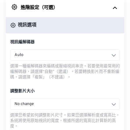
進階設定（可選）
來自 Google 雲端硬碟
視訊選項
來自 OneDrive
視訊編解碼器
來自網址
Auto
選擇一種編解碼器來編碼或壓縮視訊串流。若要使用最常用的
編解碼器，請選擇“自動”（建議）。若要轉換影片而不重新編
碼，請選擇「複製」（不建議）。
調整影片大小
No change
選擇您希望如何調整影片尺寸。如果您選擇解析度或寬高比，
系統將使用原始視訊的寬度，根據所選的寬高比計算新的高
度。