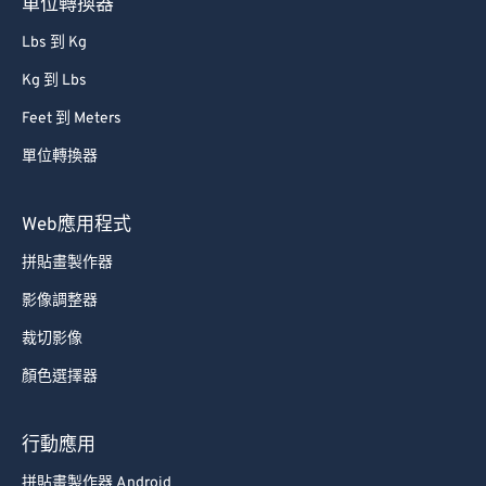
單位轉換器
86
86
Lbs 到 Kg
87
87
Kg 到 Lbs
88
88
Feet 到 Meters
89
89
單位轉換器
90
90
91
91
Web應用程式
92
92
拼貼畫製作器
93
93
影像調整器
94
94
裁切影像
95
95
顏色選擇器
96
96
97
97
行動應用
98
98
拼貼畫製作器 Android