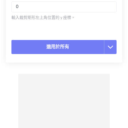
輸入裁剪矩形左上角位置的 y 座標。
適用於所有
重置所有選項
應用預設
另存為預設