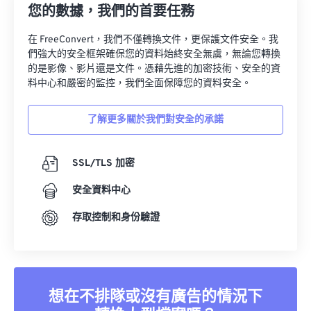
33
33
33
33
33
33
您的數據，我們的首要任務
34
34
34
34
34
34
在 FreeConvert，我們不僅轉換文件，更保護文件安全。我
35
35
35
35
35
35
們強大的安全框架確保您的資料始終安全無虞，無論您轉換
的是影像、影片還是文件。憑藉先進的加密技術、安全的資
36
36
36
36
36
36
料中心和嚴密的監控，我們全面保障您的資料安全。
37
37
37
37
37
37
了解更多關於我們對安全的承諾
38
38
38
38
38
38
39
39
39
39
39
39
SSL/TLS 加密
40
40
40
40
40
40
安全資料中心
41
41
41
41
41
41
存取控制和身份驗證
42
42
42
42
42
42
43
43
43
43
43
43
44
44
44
44
44
44
45
45
45
45
45
45
想在不排隊或沒有廣告的情況下