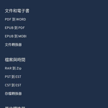
73
73
文件和電子書
74
74
PDF 到 WORD
75
75
EPUB 到 PDF
76
76
EPUB 到 MOBI
77
77
文件轉換器
78
78
79
79
檔案與時間
80
80
RAR 到 Zip
81
81
PST 到 EST
82
82
CST 到 EST
83
83
存檔轉換器
84
84
85
85