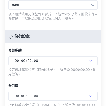
Hard
硬字幕始終可見並整合到影片中，適合永久字幕；而軟字幕單
獨存儲，可以開啟或關閉以實現個人化觀看。
修剪設定
修剪啟動
00
:
00
:
00
.
00
指定微調起始位置（時:分:秒.分）。留空為 00:00:00.00 則停
用微調。
修剪端
00
:
00
:
00
.
00
指定修剪結束位置（HH:MM:SS.MS）。留空為 00:00:00.00