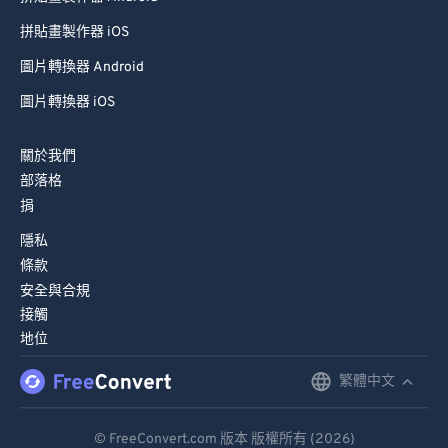
99
99
拼貼畫製作器 iOS
圖片轉換器 Android
圖片轉換器 iOS
關於我們
部落格
捐
隱私
條款
安全與合規
接觸
地位
繁體中文
English
Deutsch
© FreeConvert.com 版本 版權所有 (2026)