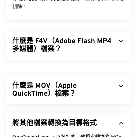
刪除。
什麼是 F4V（Adobe Flash MP4
多媒體）檔案？
Adobe Flash MP4 多媒體 (F4V) 是一種相當普遍的影
片容器格式，因為全球大多數線上影片觀眾都使用專
為 Adobe Flash Player 設計的播放技術。事實上，
什麼是 MOV（Apple
F4V 通常被稱為「Flash 視訊」。
QuickTime）檔案？
編解碼器
Apple QuickTime (MOV) 是一種容器格式，可保存各
種類型的多媒體文件，包括
3D
和
虛擬實境 (VR)
文
將其他檔案轉換為目標格式
件。它以方便用戶將多媒體檔案保存到設備上而聞
如何開啟 F4V 檔案？
名。