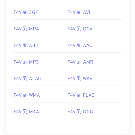
07
07
07
07
07
07
07
07
F4V 到 3GP
F4V 到 AVI
08
08
08
08
08
08
08
08
09
09
09
09
09
09
09
09
F4V 到 MP4
F4V 到 OGV
10
10
10
10
10
10
10
10
F4V 到 AIFF
F4V 到 AAC
11
11
11
11
11
11
11
11
12
12
12
12
12
12
12
12
F4V 到 MP3
F4V 到 AMR
13
13
13
13
13
13
13
13
14
14
14
14
14
14
14
14
F4V 到 ALAC
F4V 到 WAV
15
15
15
15
15
15
15
15
F4V 到 WMA
F4V 到 FLAC
16
16
16
16
16
16
16
16
17
17
17
17
17
17
17
17
F4V 到 M4A
F4V 到 OGG
18
18
18
18
18
18
18
18
19
19
19
19
19
19
19
19