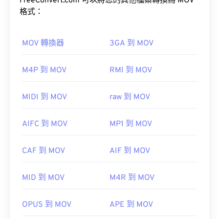
FreeConvert.com 可以將您的其他檔案轉換為 MOV
在大多數平台上，F4V 檔案預設使用
Adobe Flash
格式：
Player
開啟。在 Microsoft Windows 作業系統上，
Adobe AIR
可能是預設播放器。
MOV 轉換器
3GA 到 MOV
如何開啟 MOV 檔案？
M4P 到 MOV
RMI 到 MOV
預設情況下，MOV 檔案使用 QuickTime 開啟。
請注意，Apple iOS 裝置不支援 Adobe Flash Player
VLC
MIDI 到 MOV
raw 到 MOV
外掛程式。
媒體播放器
Puffin Web Browser
AIFC 到 MOV
MP1 到 MOV
請注意，還有兩種檔案類型也使用 MOV 副檔名。它
CAF 到 MOV
AIF 到 MOV
開發者：
Adobe
們分別是 AutoCAD AutoFlix 和 ROSE Online。這兩
種文件類型彼此無關，一種已過時，另一種與線上遊
初始發布：
2007
MID 到 MOV
M4R 到 MOV
戲相關。
實用連結：
OPUS 到 MOV
APE 到 MOV
https://en.wikipedia.org/wiki/Flash_Video