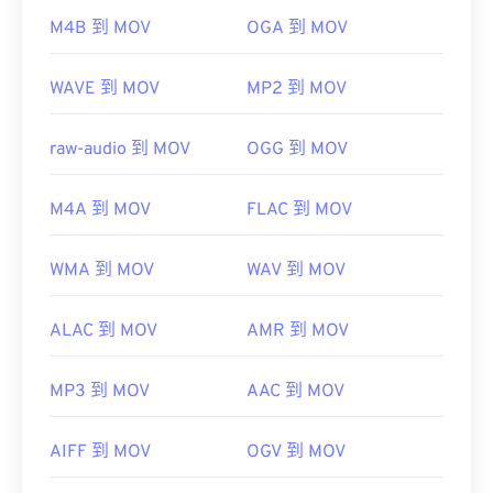
https://www.iso.org/standard/68960.html
M4B 到 MOV
OGA 到 MOV
開發者：
蘋果
WAVE 到 MOV
MP2 到 MOV
首次發布：
2001年
實用連結：
raw-audio 到 MOV
OGG 到 MOV
https://en.wikipedia.org/wiki/QuickTime_File_Format
https://developer.apple.com/library/archive/documen
M4A 到 MOV
FLAC 到 MOV
CH203-BBCGDDDF
WMA 到 MOV
WAV 到 MOV
ALAC 到 MOV
AMR 到 MOV
MP3 到 MOV
AAC 到 MOV
AIFF 到 MOV
OGV 到 MOV