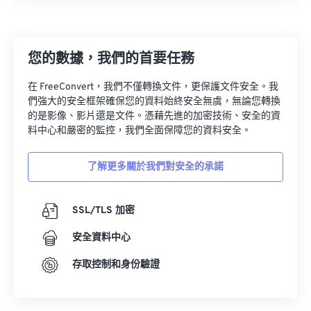
13
13
13
13
13
13
13
13
14
14
14
14
14
14
14
14
您的數據，我們的首要任務
15
15
15
15
15
15
15
15
16
16
16
16
16
16
16
16
在 FreeConvert，我們不僅轉換文件，更保護文件安全。我
們強大的安全框架確保您的資料始終安全無虞，無論您轉換
17
17
17
17
17
17
17
17
的是影像、影片還是文件。憑藉先進的加密技術、安全的資
18
18
18
18
18
18
18
18
料中心和嚴密的監控，我們全面保障您的資料安全。
19
19
19
19
19
19
19
19
了解更多關於我們對安全的承諾
20
20
20
20
20
20
20
20
21
21
21
21
21
21
21
21
SSL/TLS 加密
22
22
22
22
22
22
22
22
安全資料中心
23
23
23
23
23
23
23
23
存取控制和身份驗證
24
24
24
24
24
24
25
25
25
25
25
25