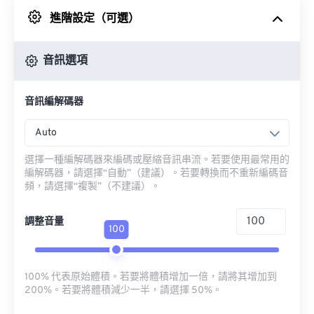
進階設定（可選）
來自 Google 雲端硬碟
音訊選項
來自 OneDrive
音訊編解碼器
來自網址
Auto
選擇一種編解碼器來編碼或壓縮音訊串流。若要使用最常用的
編解碼器，請選擇“自動”（建議）。若要轉換而不重新編碼音
頻，請選擇“複製”（不建議）。
調整音量
100
100% 代表原始體積。若要將體積增加一倍，請將其增加到
200%。若要將體積減少一半，請選擇 50%。