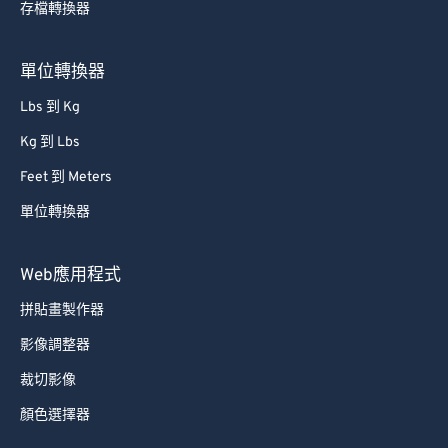
存檔轉換器
66
66
67
67
單位轉換器
68
68
Lbs 到 Kg
69
69
Kg 到 Lbs
70
70
Feet 到 Meters
71
71
單位轉換器
72
72
73
73
Web應用程式
74
74
拼貼畫製作器
75
75
影像調整器
76
76
裁切影像
77
77
顏色選擇器
78
78