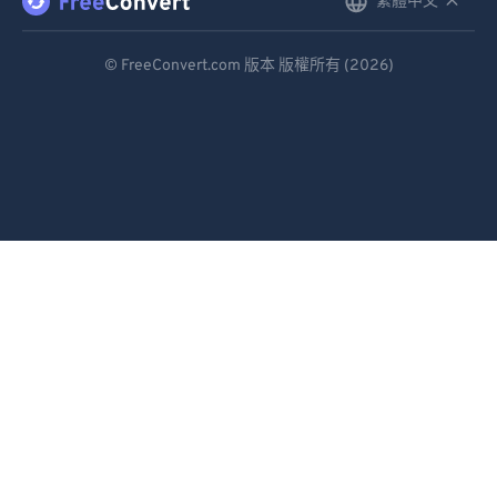
繁體中文
English
92
92
Deutsch
93
93
© FreeConvert.com 版本 版權所有 (2026)
94
94
Español
95
95
Français
96
96
Português
97
97
Italiano
98
98
Dutch
99
99
日本語
简体中文
繁體中文
한국어