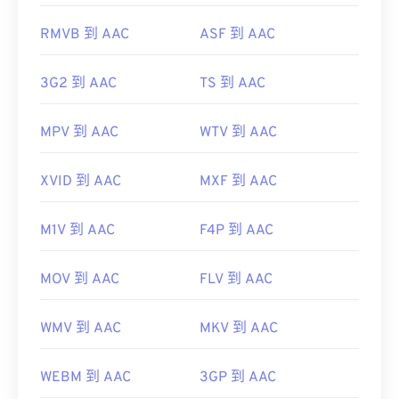
https://www.iso.org/standard/43345.html?
https://www.iso.org/standard/68960.html
RMVB 到 AAC
ASF 到 AAC
browse=tc
3G2 到 AAC
TS 到 AAC
MPV 到 AAC
WTV 到 AAC
XVID 到 AAC
MXF 到 AAC
M1V 到 AAC
F4P 到 AAC
MOV 到 AAC
FLV 到 AAC
WMV 到 AAC
MKV 到 AAC
WEBM 到 AAC
3GP 到 AAC