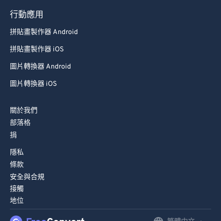
79
79
行動應用
80
80
拼貼畫製作器 Android
81
81
拼貼畫製作器 iOS
82
82
圖片轉換器 Android
83
83
圖片轉換器 iOS
84
84
85
85
關於我們
部落格
86
86
捐
87
87
隱私
88
88
條款
89
89
安全與合規
接觸
90
90
地位
91
91