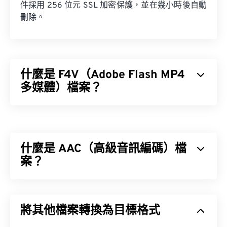
件採用 256 位元 SSL 加密保護，並在幾小時後自動
刪除。
什麼是 F4V（Adobe Flash MP4
多媒體）檔案？
Adobe Flash MP4 多媒體 (F4V) 是一種相當普遍的影
片容器格式，因為全球大多數線上影片觀眾都使用專
為 Adobe Flash Player 設計的播放技術。事實上，
什麼是 AAC（高級音訊編碼）檔
F4V 通常被稱為「Flash 視訊」。
案？
編解碼器
進階音訊編碼 (AAC) 是一種數位音訊檔案格式，它
透過有損壓縮來減少檔案大小。其主要用途包括數位
將其他檔案轉換為目標格式
電視、數位廣播和網路串流媒體。它是 iOS、
如何開啟 F4V 檔案？
YouTube、任天堂和 PlayStation 的標準音訊格式。