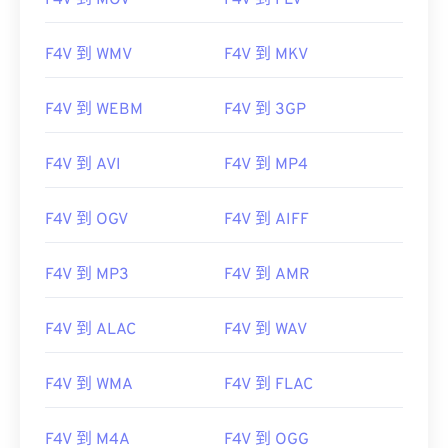
F4V 到 MOV
F4V 到 FLV
F4V 到 WMV
F4V 到 MKV
F4V 到 WEBM
F4V 到 3GP
F4V 到 AVI
F4V 到 MP4
F4V 到 OGV
F4V 到 AIFF
F4V 到 MP3
F4V 到 AMR
F4V 到 ALAC
F4V 到 WAV
F4V 到 WMA
F4V 到 FLAC
00
00
00
00
00
00
00
00
F4V 到 M4A
F4V 到 OGG