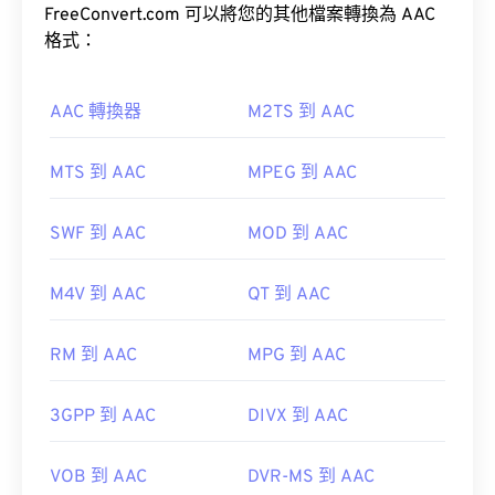
FreeConvert.com 可以將您的其他檔案轉換為 AAC
在大多數平台上，F4V 檔案預設使用
Adobe Flash
格式：
Player
開啟。在 Microsoft Windows 作業系統上，
Adobe AIR
可能是預設播放器。
AAC 轉換器
M2TS 到 AAC
MTS 到 AAC
MPEG 到 AAC
請注意，Apple iOS 裝置不支援 Adobe Flash Player
此外，由於 AAC 文件通常用作視頻遊戲的音頻文
SWF 到 AAC
MOD 到 AAC
外掛程式。
件，因此它們可以在大多數流行的遊戲機上打開，例
Puffin Web Browser
如
Nintendo 3DS
和
Playstation 4
M4V 到 AAC
QT 到 AAC
RM 到 AAC
MPG 到 AAC
開發機構：
ISO/IEC MPEG 音訊委員會
開發者：
Adobe
首次發布：
1997
初始發布：
2007
3GPP 到 AAC
DIVX 到 AAC
實用連結：
實用連結：
https://en.wikipedia.org/wiki/Advanced_Audio_Coding
VOB 到 AAC
DVR-MS 到 AAC
https://en.wikipedia.org/wiki/Flash_Video