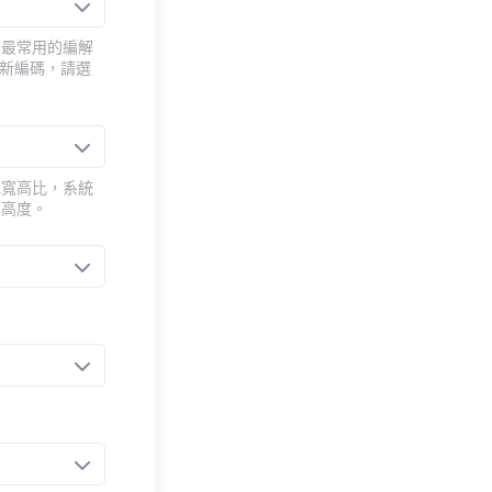
用最常用的編解
重新編碼，請選
或寬高比，系統
的高度。