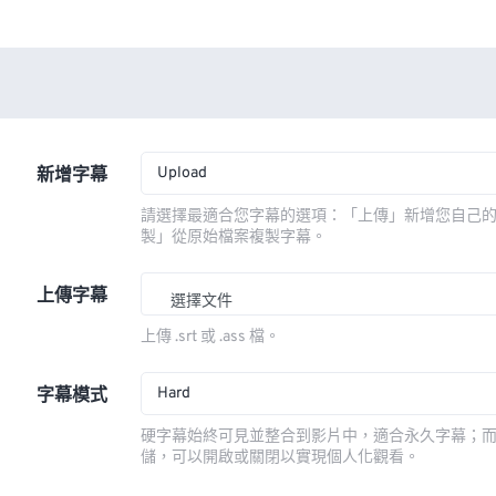
Upload
新增字幕
請選擇最適合您字幕的選項：「上傳」新增您自己
製」從原始檔案複製字幕。
上傳字幕
選擇文件
上傳 .srt 或 .ass 檔。
Hard
字幕模式
硬字幕始終可見並整合到影片中，適合永久字幕；
儲，可以開啟或關閉以實現個人化觀看。