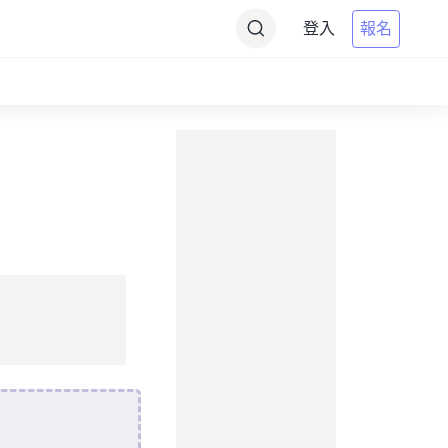
登入
報名