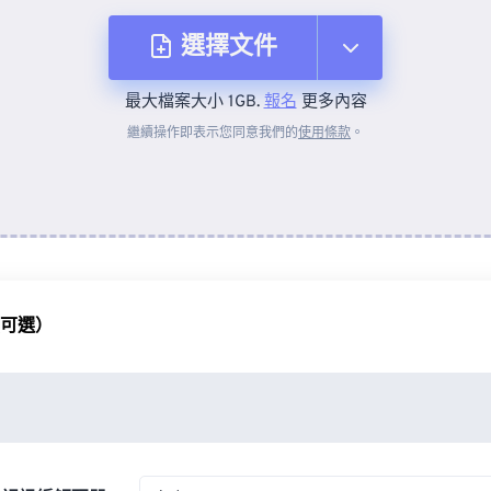
選擇文件
最大檔案大小 1GB.
報名
更多內容
來自裝置
繼續操作即表示您同意我們的
使用條款
。
來自 Dropbox
來自 Google 雲端硬碟
（可選）
來自 OneDrive
來自網址