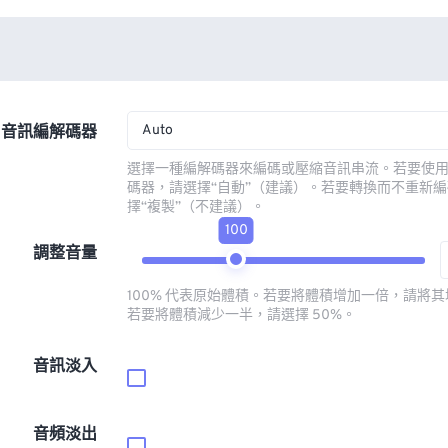
Auto
音訊編解碼器
選擇一種編解碼器來編碼或壓縮音訊串流。若要使
碼器，請選擇“自動”（建議）。若要轉換而不重新
擇“複製”（不建議）。
100
調整音量
100% 代表原始體積。若要將體積增加一倍，請將其增
若要將體積減少一半，請選擇 50%。
音訊淡入
音頻淡出