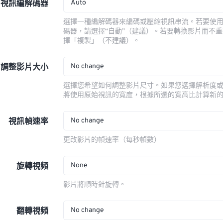
Auto
視訊編解碼器
選擇一種編解碼器來編碼或壓縮視訊串流。若要使
碼器，請選擇“自動”（建議）。若要轉換影片而不
擇「複製」（不建議）。
No change
調整影片大小
選擇您希望如何調整影片尺寸。如果您選擇解析度
將使用原始視訊的寬度，根據所選的寬高比計算新
No change
視訊幀速率
更改影片的幀速率（每秒幀數）
None
旋轉視頻
影片將順時針旋轉。
No change
翻轉視頻