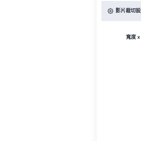
影片裁切設
寬度 