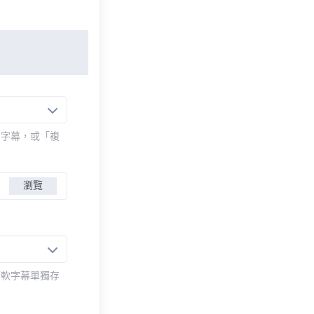
的字幕，或「複
瀏覽
而軟字幕單獨存