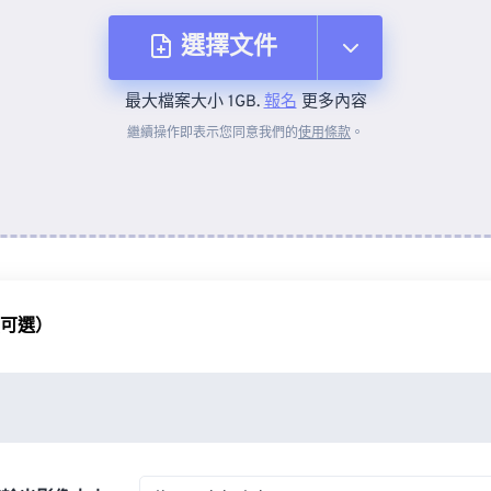
選擇文件
最大檔案大小 1GB.
報名
更多內容
來自裝置
繼續操作即表示您同意我們的
使用條款
。
來自 Dropbox
來自 Google 雲端硬碟
（可選）
來自 OneDrive
來自網址