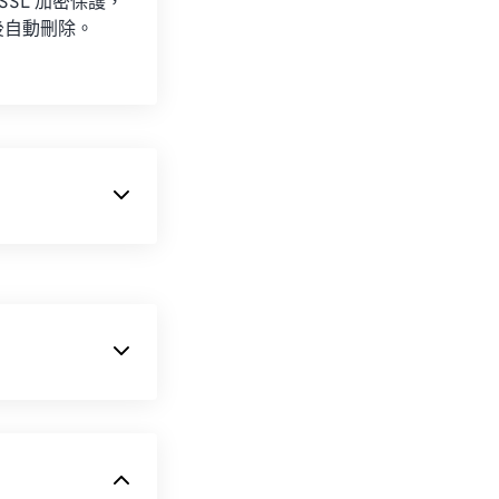
 SSL 加密保護，
後自動刪除。
 JPG 格式
小，非常適合透
hop 是一款功能
易壓縮的檔案格