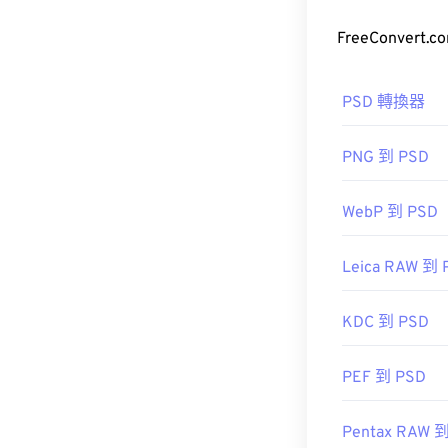
如何開啟 
如何開啟 P
幾乎所有影像檢
PSD 轉換器
件，即可在預
Adobe Pho
文件，請右鍵單
Adobe 產品
PNG 到 PSD
JPG 檔案會在常
由於 PSD 
WebP 到 PSD
Photos）和 M
可以壓縮資料
Leica RAW 到 
KDC 到 PSD
開發者：
聯合
初始發佈日期
開發人員：
Ad
PEF 到 PSD
相關 JPG 工具
初始發佈日期
使用我們的
顏
實用連結：
Pentax RAW 