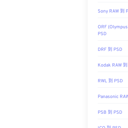
https://www.li
Sony RAW 到 
ORF (Olympus
PSD
DRF 到 PSD
Kodak RAW 到
RWL 到 PSD
Panasonic RA
PSB 到 PSD