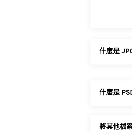
什麼是 J
JPG（聯合影
之所以被廣泛使
過網路傳輸和
什麼是 PS
Photoshop 文件
如果您需要更
強大且複雜的
式。
將其他檔