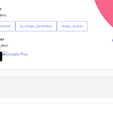
另
r
desc
emover
ai_image_generator
magic_eraser
er
_desc