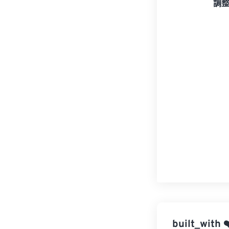
調
built_with
❤