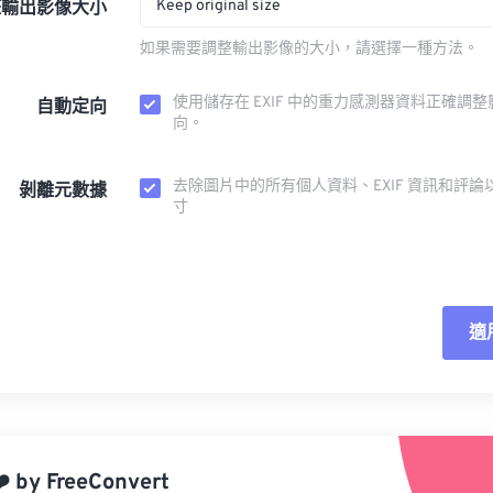
Keep original size
整輸出影像大小
如果需要調整輸出影像的大小，請選擇一種方法。
使用儲存在 EXIF 中的重力感測器資料正確調
自動定向
向。
去除圖片中的所有個人資料、EXIF 資訊和評論
剝離元數據
寸
適
重
應
️
by
FreeConvert