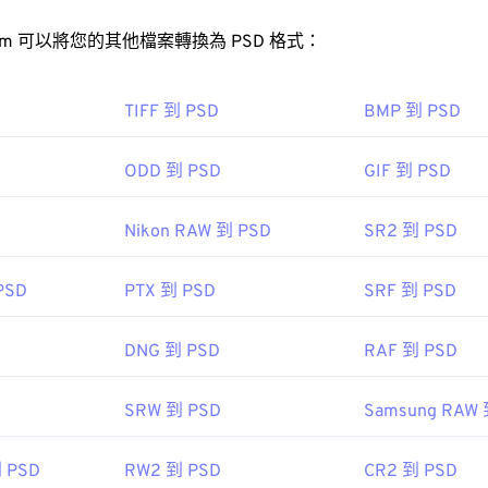
JPG 檔案檔案？
FreeConvert.com 可以將您的其他檔案轉換為 PSD 格式：
SD 檔案？
視器程式和應用程式都能辨識並開啟 JPG 檔案。通常情況下，只需
TIFF 到 PSD
BMP 到 PSD
設的圖像檢視器、圖像編輯器或網頁瀏覽器中開啟。若要選擇特
toshop 是開啟 PSD 檔案最常用的程式。 GNU 影像處理程式（也稱為
擊並選擇“開啟方式”進行選擇。
的免費替代方案。
ODD 到 PSD
GIF 到 PSD
用的網頁瀏覽器（例如 Chrome）、Microsoft 應用程式（例如 Mic
檔案體積較大，因此不易傳輸、儲存或共用。為了解決這個問題，PS
Nikon RAW 到 PSD
SR2 到 PSD
ac OS 應用程式（例如 Apple Preview）中自動開啟。
的檔案格式。
影像調整器
PSD
PTX 到 PSD
SRF 到 PSD
轉換為 JPEG
有損
無損壓縮
DNG 到 PSD
RAF 到 PSD
圖像專家群組
：
1992 年 9 月 18 日
obe 公司
SRW 到 PSD
Samsung RAW 
：
：
1990 年 2 月 19 日
色選擇器
從映像中擷取顏色
到 PSD
RW2 到 PSD
CR2 到 PSD