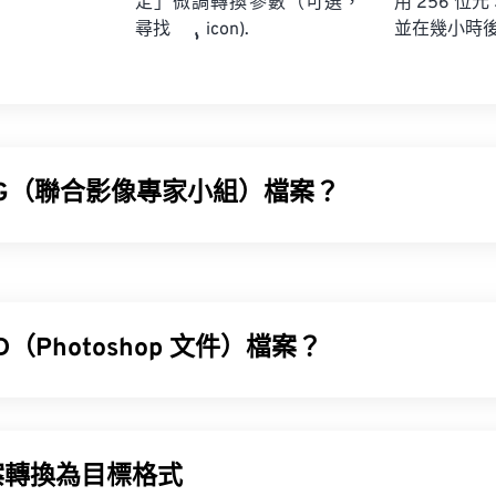
定」微調轉換參數（可選，
用 256 位元
並在幾小時
尋找
icon).
PG（聯合影像專家小組）檔案？
像專家小組）是一種通用檔案格式，它利用演算法來壓縮照片和影像。
用，是因為它具有極高的壓縮率。因此，JPG 檔案體積相對較
在網站上使用。
D（Photoshop 文件）檔案？
工具，將檔案大小減少多達 80%！
 (PSD) 是
Adobe Photoshop
的預設檔案類型，Adobe Photos
高的壓縮率，可以將
JPG 轉換為 WebP
，WebP 是一種更新、更
圖形設計程式。
案轉換為目標格式