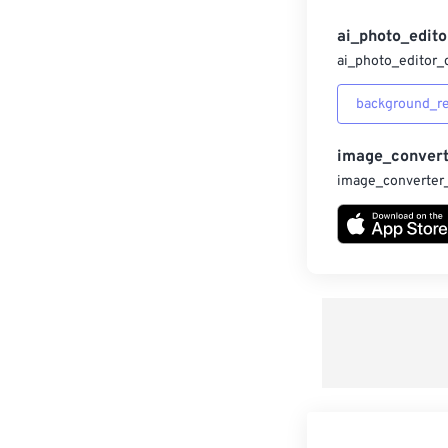
ai_photo_edito
ai_photo_editor_
background_r
image_convert
image_converter