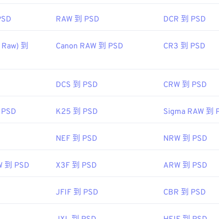
fewire.com/psd-file-2622194
PSD
RAW 到 PSD
DCR 到 PSD
 Raw) 到
Canon RAW 到 PSD
CR3 到 PSD
DCS 到 PSD
CRW 到 PSD
 PSD
K25 到 PSD
Sigma RAW 到 
NEF 到 PSD
NRW 到 PSD
W 到 PSD
X3F 到 PSD
ARW 到 PSD
JFIF 到 PSD
CBR 到 PSD