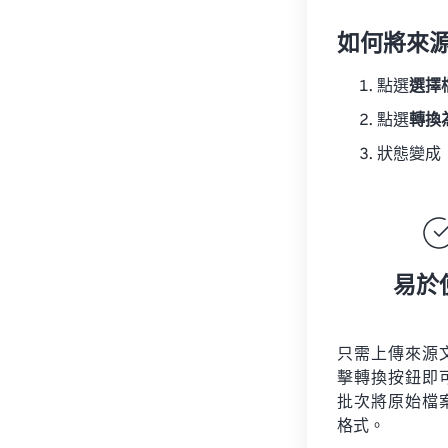
如何將來
點選
選擇
點選
轉換
狀態變成
易於
只需上傳來源
擊轉換按鈕即
批次將原始檔
格式。