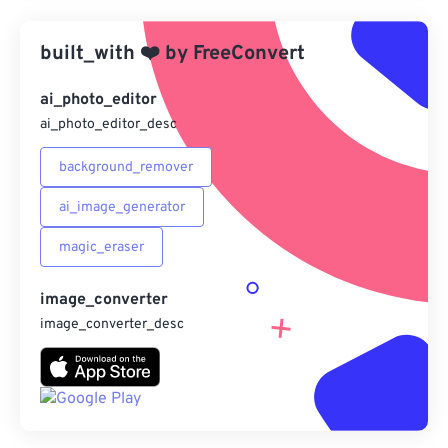
應用預設
built_with
❤️
by
FreeConvert
另存為預設
ai_photo_editor
ai_photo_editor_desc
background_remover
ai_image_generator
magic_eraser
image_converter
image_converter_desc