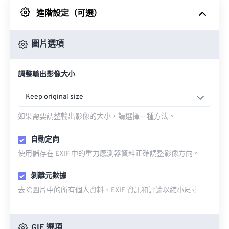
進階設定（可選）
來自 Google 雲端硬碟
圖片選項
來自 OneDrive
調整輸出影像大小
來自網址
Keep original size
如果需要調整輸出影像的大小，請選擇一種方法。
自動定向
使用儲存在 EXIF 中的重力感測器資料正確調整影像方向。
剝離元數據
去除圖片中的所有個人資料、EXIF 資訊和評論以縮小尺寸
GIF 選項