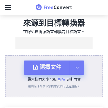
來源到目標轉換器
在線免費將源語言轉換為目標語言。
選擇文件
最大檔案大小 1GB.
報名
更多內容
來自裝置
繼續操作即表示您同意我們的
使用條款
。
來自 Dropbox