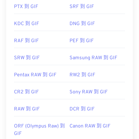
Photoshop Elements
PTX 到 GIF
SRF 到 GIF
...AL!3085!10!79164910832028!79165044954577&ef
href="https://www.roxio.com/en/products/creator/pro/
KDC 到 GIF
DNG 到 GIF
utm_source=bing&utm_medium=cpc&utm_term=
roxio%20creator%20nxt%20pro&utm_campaign=Roxio_
RAF 到 GIF
PEF 到 GIF
target="_blank">NXT Pro
SRW 到 GIF
Samsung RAW 到 GIF
Pentax RAW 到 GIF
RW2 到 GIF
CR2 到 GIF
Sony RAW 到 GIF
RAW 到 GIF
DCR 到 GIF
ORF (Olympus Raw) 到
Canon RAW 到 GIF
GIF