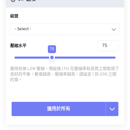
結盟
- Select -
壓縮水平
75
應用有損 LZW 壓縮。預設值 (75) 在壓縮率和音質之間取得了
良好的平衡。數值越高，壓縮率越高。請設定 1 到 200 之間
的值。
適用於所有
重置所有選項