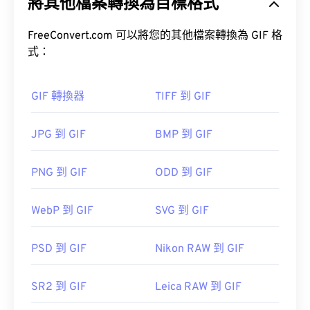
將其他檔案轉換為目標格式
GIF 使用無損壓縮 (
無損音頻)，並且支援無音訊動
畫。
FreeConvert.com 可以將您的其他檔案轉換為 GIF 格
GIF 最常見的用途是以動畫形式出現在廣告、社群媒
式：
體上的情緒回覆和表情符號中，這些內容經常在網路
上迅速傳播。
GIF 轉換器
TIFF 到 GIF
如何開啟 GIF 檔案？
JPG 到 GIF
BMP 到 GIF
幾乎所有網頁瀏覽器都支援 GIF，這使其比其他圖像
格式（例如 PNG）更具優勢。此外，GIF 可以在蘋
果行動裝置（包括 iPhone 和 iPad）上打開，這使得
PNG 到 GIF
ODD 到 GIF
它比
Adobe Flash
更受歡迎。
WebP 到 GIF
SVG 到 GIF
GIF 幾乎可以在所有影像檢視器應用程式、網頁瀏覽
PSD 到 GIF
Nikon RAW 到 GIF
器和作業系統上輕鬆開啟。
Adobe
SR2 到 GIF
Leica RAW 到 GIF
Photoshop
Microsoft Photos