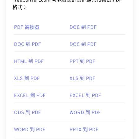
上看起來都完全一樣。
FreeConvert.com 可以將您的其他檔案轉換為 PDF
格式：
如何開啟 PDF 檔案？
PDF 轉換器
DOC 到 PDF
大多數人在需要開啟 PDF 檔案時會直接使用
Adobe
DOC 到 PDF
DOC 到 PDF
Acrobat Reader
。 Adobe 創建了 PDF 標準，其程序
無疑是目前最
流行的免費 PDF 閱讀器
。
HTML 到 PDF
PPT 到 PDF
XLS 到 PDF
XLS 到 PDF
大多數網頁瀏覽器，如 Chrome 和 Firefox，都能直
EXCEL 到 PDF
EXCEL 到 PDF
接開啟 PDF 檔案。你可能需要也可能不需要插件或
擴充程序，但當你點擊線上 PDF 連結時，能夠自動
ODS 到 PDF
WORD 到 PDF
開啟 PDF 檔案非常方便。如果你想要更高級的功
能，我強烈推薦
SumatraPDF
或
MuPDF
。
WORD 到 PDF
PPTX 到 PDF