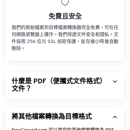
免費且安全
我們的原始檔案到目標檔案轉換器完全免費，可在任
何網路瀏覽器上運作。我們保證文件安全和隱私。文
件採用 256 位元 SSL 加密保護，並在幾小時後自動
刪除。
什麼是 PDF（便攜式文件格式）
文件？
便攜式文件格式 (PDF) 是一種通用文件格式，它兼具
文字文件和圖像的特性，使其成為當今最常用的文件
將其他檔案轉換為目標格式
類型之一。 PDF 如此受歡迎的原因在於它可以保留
文件的原始格式。 PDF 檔案在任何裝置或作業系統