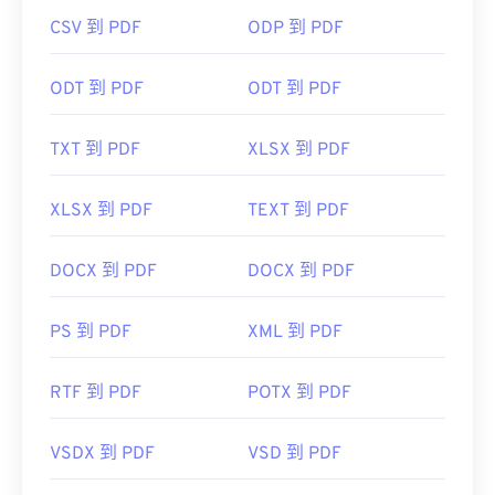
CSV 到 PDF
ODP 到 PDF
開發者：
ISO
ODT 到 PDF
ODT 到 PDF
初始發布日期：
1993年6月15日
實用連結：
TXT 到 PDF
XLSX 到 PDF
https://en.wikipedia.org/wiki/Portable_Document_Form
https://acrobat.adobe.com/us/en/why-
XLSX 到 PDF
TEXT 到 PDF
adobe/about-adobe-pdf.html
DOCX 到 PDF
DOCX 到 PDF
PS 到 PDF
XML 到 PDF
RTF 到 PDF
POTX 到 PDF
VSDX 到 PDF
VSD 到 PDF