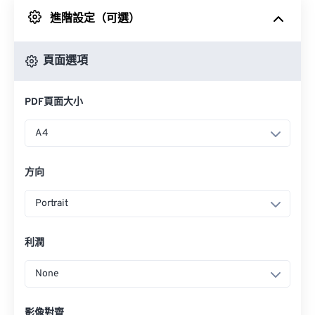
進階設定（可選）
來自 Google 雲端硬碟
頁面選項
來自 OneDrive
PDF頁面大小
來自網址
A4
方向
Portrait
利潤
None
影像對齊