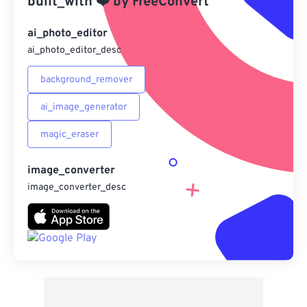
built_with
❤️
by
FreeConvert
另存為預設
ai_photo_editor
ai_photo_editor_desc
background_remover
ai_image_generator
magic_eraser
image_converter
image_converter_desc