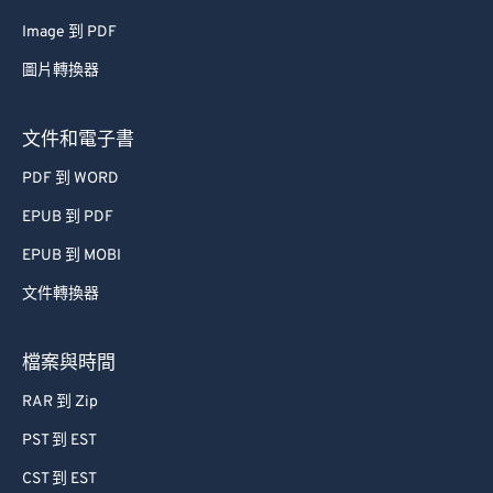
66
66
Image 到 PDF
67
67
圖片轉換器
68
68
69
69
文件和電子書
70
70
PDF 到 WORD
71
71
EPUB 到 PDF
72
72
EPUB 到 MOBI
73
73
文件轉換器
74
74
75
75
檔案與時間
76
76
RAR 到 Zip
77
77
PST 到 EST
78
78
CST 到 EST
79
79