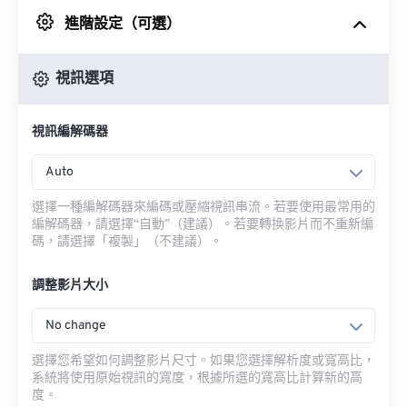
進階設定（可選）
來自 Google 雲端硬碟
視訊選項
來自 OneDrive
視訊編解碼器
來自網址
Auto
選擇一種編解碼器來編碼或壓縮視訊串流。若要使用最常用的
編解碼器，請選擇“自動”（建議）。若要轉換影片而不重新編
碼，請選擇「複製」（不建議）。
調整影片大小
No change
選擇您希望如何調整影片尺寸。如果您選擇解析度或寬高比，
系統將使用原始視訊的寬度，根據所選的寬高比計算新的高
度。