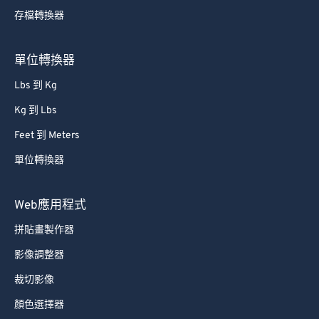
存檔轉換器
80
80
81
81
單位轉換器
82
82
Lbs 到 Kg
83
83
Kg 到 Lbs
84
84
Feet 到 Meters
85
85
單位轉換器
86
86
87
87
Web應用程式
88
88
拼貼畫製作器
89
89
影像調整器
90
90
裁切影像
91
91
顏色選擇器
92
92