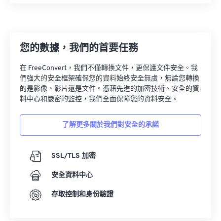
27
27
27
27
27
27
28
28
28
28
28
28
29
29
29
29
29
29
您的數據，我們的首要任務
30
30
30
30
30
30
在 FreeConvert，我們不僅轉換文件，更保護文件安全。我
31
31
31
31
31
31
們強大的安全框架確保您的資料始終安全無虞，無論您轉換
的是影像、影片還是文件。憑藉先進的加密技術、安全的資
32
32
32
32
32
32
料中心和嚴密的監控，我們全面保障您的資料安全。
33
33
33
33
33
33
了解更多關於我們對安全的承諾
34
34
34
34
34
34
35
35
35
35
35
35
SSL/TLS 加密
36
36
36
36
36
36
安全資料中心
37
37
37
37
37
37
38
38
38
38
38
38
存取控制和身份驗證
39
39
39
39
39
39