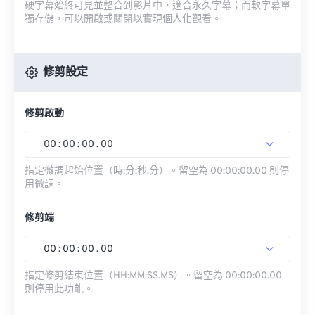
硬字幕始終可見並整合到影片中，適合永久字幕；而軟字幕單
獨存儲，可以開啟或關閉以實現個人化觀看。
修剪設定
修剪啟動
00
:
00
:
00
.
00
指定微調起始位置（時:分:秒.分）。留空為 00:00:00.00 則停
用微調。
修剪端
00
:
00
:
00
.
00
指定修剪結束位置（HH:MM:SS.MS）。留空為 00:00:00.00
則停用此功能。