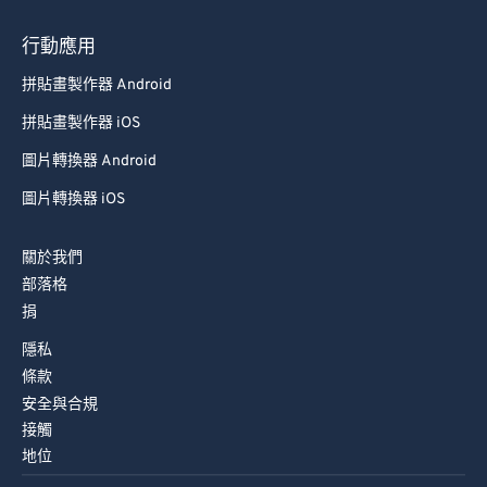
93
93
行動應用
94
94
拼貼畫製作器 Android
95
95
拼貼畫製作器 iOS
96
96
圖片轉換器 Android
97
97
圖片轉換器 iOS
98
98
99
99
關於我們
部落格
捐
隱私
條款
安全與合規
接觸
地位