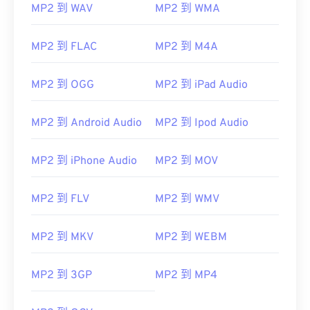
MP2 到 WAV
MP2 到 WMA
01
01
01
01
01
01
01
01
02
02
02
02
02
02
02
02
MP2 到 FLAC
MP2 到 M4A
03
03
03
03
03
03
03
03
MP2 到 OGG
MP2 到 iPad Audio
04
04
04
04
04
04
04
04
05
05
05
05
05
05
05
05
MP2 到 Android Audio
MP2 到 Ipod Audio
06
06
06
06
06
06
06
06
MP2 到 iPhone Audio
MP2 到 MOV
07
07
07
07
07
07
07
07
08
08
08
08
08
08
08
08
MP2 到 FLV
MP2 到 WMV
09
09
09
09
09
09
09
09
10
10
10
10
10
10
10
10
MP2 到 MKV
MP2 到 WEBM
11
11
11
11
11
11
11
11
MP2 到 3GP
MP2 到 MP4
12
12
12
12
12
12
12
12
13
13
13
13
13
13
13
13