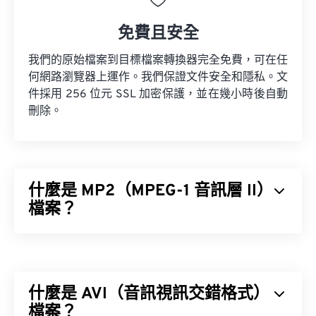
免費且安全
我們的原始檔案到目標檔案轉換器完全免費，可在任
何網路瀏覽器上運作。我們保證文件安全和隱私。文
件採用 256 位元 SSL 加密保護，並在幾小時後自動
刪除。
什麼是 MP2（MPEG-1 音訊層 II）
檔案？
MPEG-1 音訊層 II (MP2) 是一種免費、開源且未申請
專利的音訊編碼標準。 MP2 的常見用途包括數位音
訊廣播 (DAB)、數位視訊廣播 (DVB) 和數位多功能光
什麼是 AVI（音訊視訊交錯格式）
碟 (DVD)。
檔案？