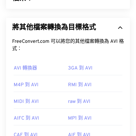
音訊視訊交錯格式 (AVI) 是微軟開發的一種多媒體容
器格式。 AVI 是資源交換文件格式 (RIFF) 的衍生格
將其他檔案轉換為目標格式
式。借助第三方程序，AVI 可以支援章節、字幕、選
如何開啟 MP2 檔案？
單、串流媒體、附件和 3D 容器。
FreeConvert.com 可以將您的其他檔案轉換為 AVI 格
開啟 MP2 檔案的最佳媒體播放器是
VLC 媒體播放
式：
器
。
如何開啟 AVI 檔案？
AVI 轉換器
3GA 到 AVI
微軟提供了一個可下載的免費
AVI 檢視器
。
在 Windows 系統上，不錯的選擇包括：
Windows
M4P 到 AVI
RMI 到 AVI
AVI
Media Player
、
KMPlayer
、
Adobe Media Encoder
、
Cyberlink
MIDI 到 AVI
raw 到 AVI
Power
、
、
、
、
、
、
、
、
、
、
、
、
、
、
、
、
、
、
、
、
、
、
VLC 媒體播放器
jetAudio。
AIFC 到 AVI
MP1 到 AVI
Winamp
Helium Music Manager
開發者：
微軟
iTunes
CAF 到 AVI
AIF 到 AVI