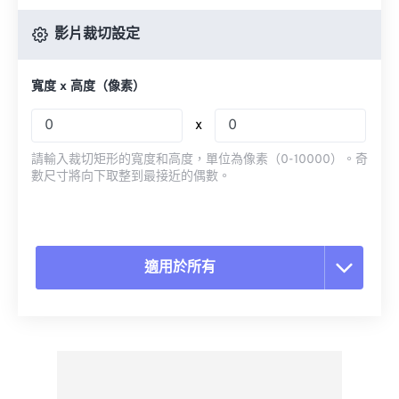
影片裁切設定
寬度 x 高度（像素）
x
請輸入裁切矩形的寬度和高度，單位為像素（0-10000）。奇
數尺寸將向下取整到最接近的偶數。
適用於所有
重置所有選項
應用預設
另存為預設