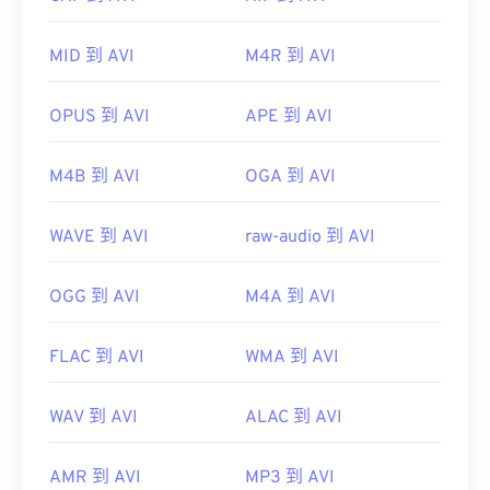
初始發布：
1992
實用連結：
開發者：
ISO
/
IEC
，
動態影像專家小組
MID 到 AVI
M4R 到 AVI
https://en.wikipedia.org/wiki/Audio_Video_Interleave
初始發布：
1993
OPUS 到 AVI
APE 到 AVI
https://tools.ietf.org/html/rfc2361
實用連結：
https://en.wikipedia.org/wiki/MPEG-
M4B 到 AVI
OGA 到 AVI
1_Audio_Layer_II
https://mpeg.chiariglione.org/standards/mpeg-
WAVE 到 AVI
raw-audio 到 AVI
1/audio
OGG 到 AVI
M4A 到 AVI
FLAC 到 AVI
WMA 到 AVI
WAV 到 AVI
ALAC 到 AVI
AMR 到 AVI
MP3 到 AVI