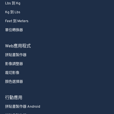
86
86
Lbs 到 Kg
87
87
Kg 到 Lbs
88
88
Feet 到 Meters
89
89
單位轉換器
90
90
91
91
Web應用程式
92
92
拼貼畫製作器
93
93
影像調整器
94
94
裁切影像
95
95
顏色選擇器
96
96
97
97
行動應用
98
98
拼貼畫製作器 Android
99
99