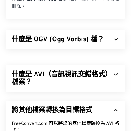
刪除。
什麼是 OGV (Ogg Vorbis) 檔？
Ogg Vorbis (OGV) 是一種免費、開源、未申請專利的
多媒體容器格式和編解碼器。它是 Ogg 格式和編解
碼器家族的一部分，由非營利組織
Xiph.Org 基金會
什麼是 AVI（音訊視訊交錯格式）
開發，旨在與
已獲專利的編解碼器
競爭。 OGV 可
時
分複用 (TDM)
檔案？
音訊、視訊、文字（字幕）和元資
料。
音訊視訊交錯格式 (AVI) 是微軟開發的一種多媒體容
器格式。 AVI 是資源交換文件格式 (RIFF) 的衍生格
將其他檔案轉換為目標格式
式。借助第三方程序，AVI 可以支援章節、字幕、選
單、串流媒體、附件和 3D 容器。
FreeConvert.com 可以將您的其他檔案轉換為 AVI 格
式：