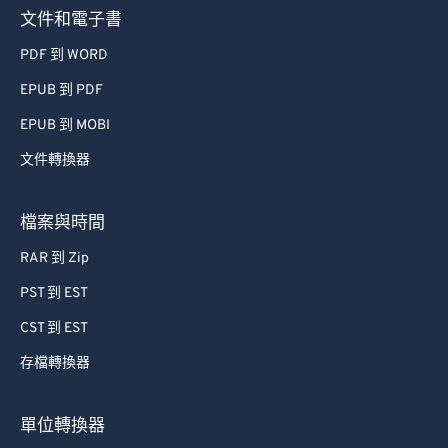
73
73
文件和電子書
74
74
PDF 到 WORD
75
75
EPUB 到 PDF
76
76
EPUB 到 MOBI
77
77
文件轉換器
78
78
79
79
檔案與時間
80
80
RAR 到 Zip
81
81
PST 到 EST
82
82
CST 到 EST
83
83
存檔轉換器
84
84
85
85
單位轉換器