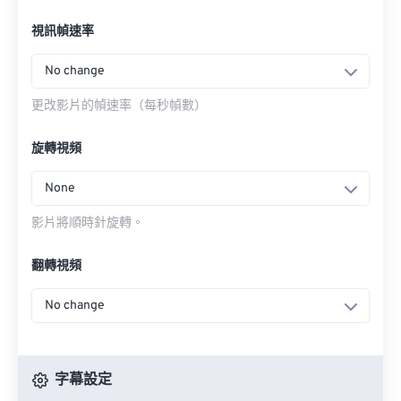
視訊幀速率
No change
更改影片的幀速率（每秒幀數）
旋轉視頻
None
影片將順時針旋轉。
翻轉視頻
No change
字幕設定