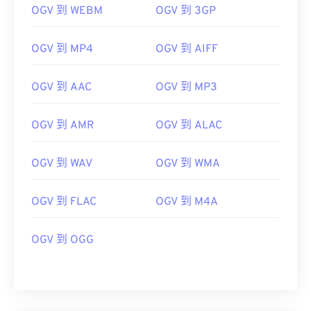
07
07
07
07
07
07
07
07
OGV 到 WEBM
OGV 到 3GP
08
08
08
08
08
08
08
08
OGV 到 MP4
OGV 到 AIFF
09
09
09
09
09
09
09
09
10
10
10
10
10
10
10
10
OGV 到 AAC
OGV 到 MP3
11
11
11
11
11
11
11
11
12
12
12
12
12
12
12
12
OGV 到 AMR
OGV 到 ALAC
13
13
13
13
13
13
13
13
OGV 到 WAV
OGV 到 WMA
14
14
14
14
14
14
14
14
15
15
15
15
15
15
15
15
OGV 到 FLAC
OGV 到 M4A
16
16
16
16
16
16
16
16
17
17
17
17
17
17
17
17
OGV 到 OGG
18
18
18
18
18
18
18
18
19
19
19
19
19
19
19
19