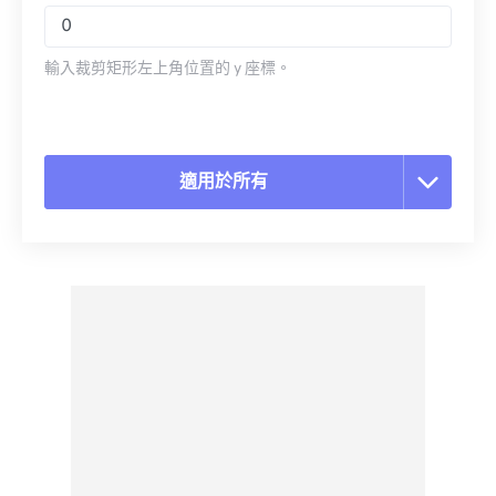
輸入裁剪矩形左上角位置的 y 座標。
適用於所有
重置所有選項
應用預設
另存為預設