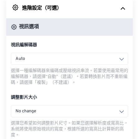
進階設定（可選）
來自 Google 雲端硬碟
視訊選項
來自 OneDrive
視訊編解碼器
來自網址
Auto
選擇一種編解碼器來編碼或壓縮視訊串流。若要使用最常用的
編解碼器，請選擇“自動”（建議）。若要轉換影片而不重新編
碼，請選擇「複製」（不建議）。
調整影片大小
No change
選擇您希望如何調整影片尺寸。如果您選擇解析度或寬高比，
系統將使用原始視訊的寬度，根據所選的寬高比計算新的高
度。