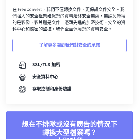
34
34
34
34
34
34
在 FreeConvert，我們不僅轉換文件，更保護文件安全。我
們強大的安全框架確保您的資料始終安全無虞，無論您轉換
35
35
35
35
35
35
的是影像、影片還是文件。憑藉先進的加密技術、安全的資
36
36
36
36
36
36
料中心和嚴密的監控，我們全面保障您的資料安全。
37
37
37
37
37
37
了解更多關於我們對安全的承諾
38
38
38
38
38
38
39
39
39
39
39
39
SSL/TLS 加密
40
40
40
40
40
40
安全資料中心
41
41
41
41
41
41
存取控制和身份驗證
42
42
42
42
42
42
43
43
43
43
43
43
44
44
44
44
44
44
想在不排隊或沒有廣告的情況下
45
45
45
45
45
45
轉換大型檔案嗎？
46
46
46
46
46
46