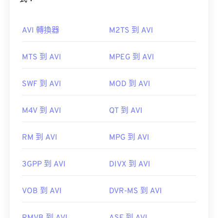
如何開啟 OGV 檔案？
如何開啟 AVI 檔案？
AVI 轉換器
M2TS 到 AVI
VLC 媒體播放器
是開啟 OGV 檔案的最佳選擇。
微軟提供了一個可下載的免費
AVI 檢視器
。
MTS 到 AVI
MPEG 到 AVI
Winamp
Elmedia
AVI
SWF 到 AVI
MOD 到 AVI
VLC 媒體播放器
OGV 可以在
Windows Media Player
Windows Media
Player
M4V 到 AVI
QT 到 AVI
href="https://www.xiph.org/dshow/">DirectShow
開發者：
微軟
過濾器。另一方面，如果播放器不是基於
RM 到 AVI
MPG 到 AVI
DirectShow 的，則無需此過濾器。
初始發布：
1992
實用連結：
3GPP 到 AVI
DIVX 到 AVI
開發者：
Xiph.Org 基金會
https://en.wikipedia.org/wiki/Audio_Video_Interleave
初始版本：
VOB 到 AVI
2017
DVR-MS 到 AVI
https://tools.ietf.org/html/rfc2361
實用連結：