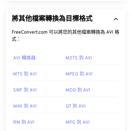
音訊視訊交錯格式 (AVI) 是微軟開發的一種多媒體容
器格式。 AVI 是資源交換文件格式 (RIFF) 的衍生格
將其他檔案轉換為目標格式
式。借助第三方程序，AVI 可以支援章節、字幕、選
如何開啟 WAV 檔案？
單、串流媒體、附件和 3D 容器。
FreeConvert.com 可以將您的其他檔案轉換為 AVI 格
開啟 WAV 檔案的預設播放器是
Windows Media
式：
Player
。
如何開啟 AVI 檔案？
iTunes
VLC 媒體播放器
WAV
AVI 轉換器
M2TS 到 AVI
微軟提供了一個可下載的免費
AVI 檢視器
。
UltraMixer
MTS 到 AVI
MPEG 到 AVI
AVI
Elmedia Player
SWF 到 AVI
MOD 到 AVI
VLC 媒體播放器
開發人員：
Microsoft
，
IBIB
M4V 到 AVI
QT 到 AVI
初始發行年份：1991
開發者：
微軟
RM 到 AVI
MPG 到 AVI
實用連結：
初始發布：
1992