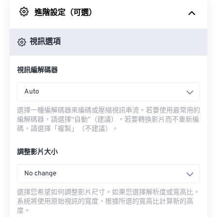
進階設定（可選）
來自 Google 雲端硬碟
視訊選項
來自 OneDrive
視訊編解碼器
來自網址
Auto
選擇一種編解碼器來編碼或壓縮視訊串流。若要使用最常用的
編解碼器，請選擇“自動”（建議）。若要轉換影片而不重新編
碼，請選擇「複製」（不建議）。
調整影片大小
No change
選擇您希望如何調整影片尺寸。如果您選擇解析度或寬高比，
系統將使用原始視訊的寬度，根據所選的寬高比計算新的高
度。