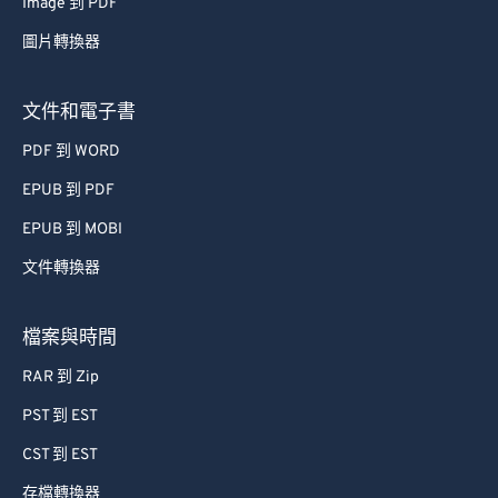
Image 到 PDF
67
67
圖片轉換器
68
68
69
69
文件和電子書
70
70
PDF 到 WORD
71
71
EPUB 到 PDF
72
72
EPUB 到 MOBI
73
73
文件轉換器
74
74
75
75
檔案與時間
76
76
RAR 到 Zip
77
77
PST 到 EST
78
78
CST 到 EST
79
79
存檔轉換器