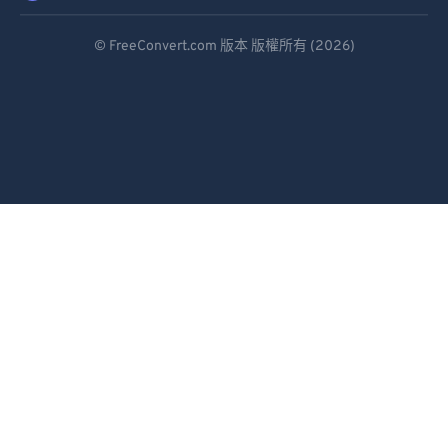
Deutsch
© FreeConvert.com 版本 版權所有 (2026)
Español
Français
Português
Italiano
Dutch
日本語
简体中文
繁體中文
한국어
Svenska