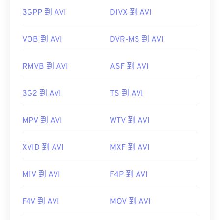
https://en.wikipedia.org/wiki/WAV
實用連結：
3GPP 到 AVI
DIVX 到 AVI
https://www.techopedia.com/definition/12636/wavefor
https://en.wikipedia.org/wiki/Audio_Video_Interleave
audio-wav
VOB 到 AVI
DVR-MS 到 AVI
https://tools.ietf.org/html/rfc2361
RMVB 到 AVI
ASF 到 AVI
3G2 到 AVI
TS 到 AVI
MPV 到 AVI
WTV 到 AVI
XVID 到 AVI
MXF 到 AVI
M1V 到 AVI
F4P 到 AVI
F4V 到 AVI
MOV 到 AVI