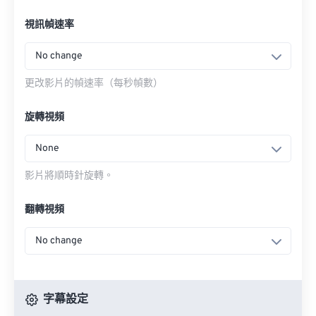
視訊幀速率
No change
更改影片的幀速率（每秒幀數）
旋轉視頻
None
影片將順時針旋轉。
翻轉視頻
No change
字幕設定