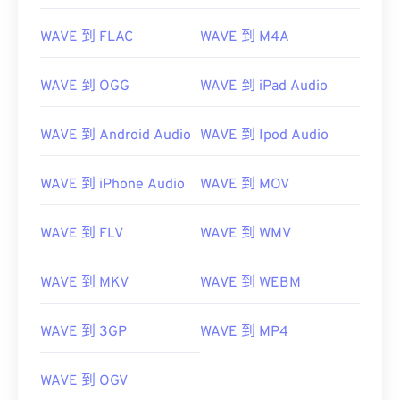
01
01
01
01
01
01
01
01
WAVE 到 FLAC
WAVE 到 M4A
02
02
02
02
02
02
02
02
03
03
03
03
03
03
03
03
WAVE 到 OGG
WAVE 到 iPad Audio
04
04
04
04
04
04
04
04
05
05
05
05
05
05
05
05
WAVE 到 Android Audio
WAVE 到 Ipod Audio
06
06
06
06
06
06
06
06
WAVE 到 iPhone Audio
WAVE 到 MOV
07
07
07
07
07
07
07
07
08
08
08
08
08
08
08
08
WAVE 到 FLV
WAVE 到 WMV
09
09
09
09
09
09
09
09
WAVE 到 MKV
WAVE 到 WEBM
10
10
10
10
10
10
10
10
11
11
11
11
11
11
11
11
WAVE 到 3GP
WAVE 到 MP4
12
12
12
12
12
12
12
12
13
13
13
13
13
13
13
13
WAVE 到 OGV