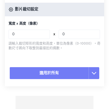
影片裁切設定
寬度 x 高度（像素）
x
請輸入裁切矩形的寬度和高度，單位為像素（0-10000）。奇
數尺寸將向下取整到最接近的偶數。
適用於所有
重置所有選項
應用預設
另存為預設