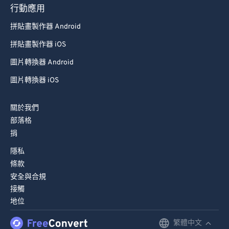
93
93
行動應用
94
94
拼貼畫製作器 Android
95
95
拼貼畫製作器 iOS
96
96
圖片轉換器 Android
97
97
圖片轉換器 iOS
98
98
99
99
關於我們
部落格
捐
隱私
條款
安全與合規
接觸
地位
繁體中文
English