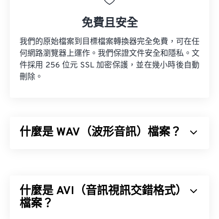
免費且安全
我們的原始檔案到目標檔案轉換器完全免費，可在任
何網路瀏覽器上運作。我們保證文件安全和隱私。文
件採用 256 位元 SSL 加密保護，並在幾小時後自動
刪除。
什麼是 WAV（波形音訊）檔案？
波形音訊 (WAV) 是最受歡迎的無損音訊檔案數位音
訊格式。 WAV 是 IBM 和 Windows 對
資源交換檔案
格式 (RIFF)
進行迭代的成果。 WAV 檔案比 M4A 和
什麼是 AVI（音訊視訊交錯格式）
MP3 檔案大得多，因此不太適合在便攜式播放器等
消費級裝置上使用。
檔案？
M4A
MP3