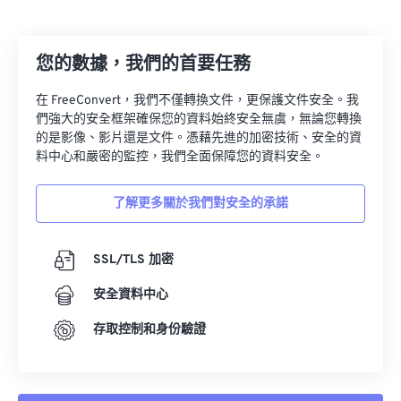
27
27
27
27
27
27
28
28
28
28
28
28
您的數據，我們的首要任務
29
29
29
29
29
29
30
30
30
30
30
30
在 FreeConvert，我們不僅轉換文件，更保護文件安全。我
們強大的安全框架確保您的資料始終安全無虞，無論您轉換
31
31
31
31
31
31
的是影像、影片還是文件。憑藉先進的加密技術、安全的資
32
32
32
32
32
32
料中心和嚴密的監控，我們全面保障您的資料安全。
33
33
33
33
33
33
了解更多關於我們對安全的承諾
34
34
34
34
34
34
35
35
35
35
35
35
SSL/TLS 加密
36
36
36
36
36
36
安全資料中心
37
37
37
37
37
37
存取控制和身份驗證
38
38
38
38
38
38
39
39
39
39
39
39
40
40
40
40
40
40