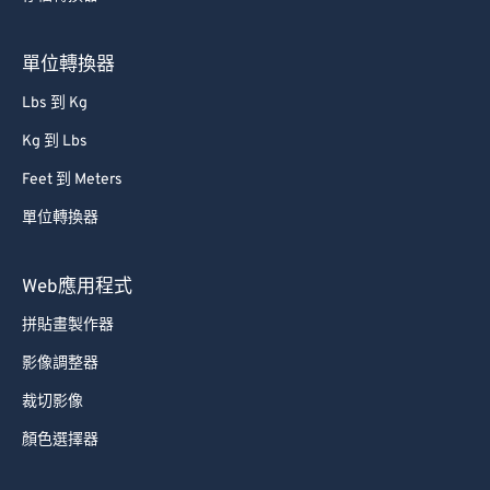
80
80
81
81
單位轉換器
82
82
Lbs 到 Kg
83
83
Kg 到 Lbs
84
84
Feet 到 Meters
85
85
單位轉換器
86
86
87
87
Web應用程式
88
88
拼貼畫製作器
89
89
影像調整器
90
90
裁切影像
91
91
顏色選擇器
92
92