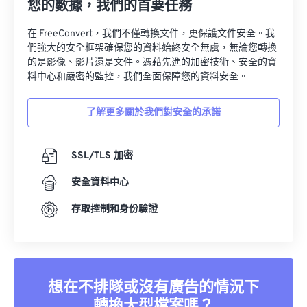
您的數據，我們的首要任務
10
10
10
10
10
10
10
10
在 FreeConvert，我們不僅轉換文件，更保護文件安全。我
11
11
11
11
11
11
11
11
們強大的安全框架確保您的資料始終安全無虞，無論您轉換
的是影像、影片還是文件。憑藉先進的加密技術、安全的資
12
12
12
12
12
12
12
12
料中心和嚴密的監控，我們全面保障您的資料安全。
13
13
13
13
13
13
13
13
14
14
14
14
14
14
14
14
了解更多關於我們對安全的承諾
15
15
15
15
15
15
15
15
SSL/TLS 加密
16
16
16
16
16
16
16
16
17
17
17
17
17
17
17
17
安全資料中心
18
18
18
18
18
18
18
18
存取控制和身份驗證
19
19
19
19
19
19
19
19
20
20
20
20
20
20
20
20
21
21
21
21
21
21
21
21
想在不排隊或沒有廣告的情況下
22
22
22
22
22
22
22
22
轉換大型檔案嗎？