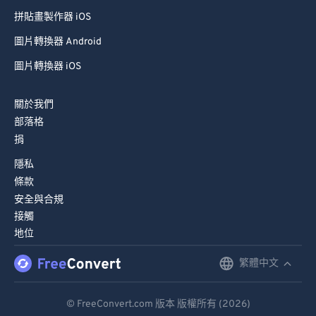
拼貼畫製作器 iOS
76
76
圖片轉換器 Android
77
77
圖片轉換器 iOS
78
78
79
79
關於我們
80
80
部落格
81
81
捐
82
82
隱私
條款
83
83
安全與合規
84
84
接觸
地位
85
85
86
86
繁體中文
English
87
87
Deutsch
© FreeConvert.com 版本 版權所有 (2026)
88
88