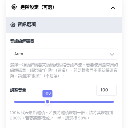
進階設定（可選）
來自 Google 雲端硬碟
音訊選項
來自 OneDrive
音訊編解碼器
來自網址
Auto
選擇一種編解碼器來編碼或壓縮音訊串流。若要使用最常用的
編解碼器，請選擇“自動”（建議）。若要轉換而不重新編碼音
頻，請選擇“複製”（不建議）。
調整音量
100
100% 代表原始體積。若要將體積增加一倍，請將其增加到
200%。若要將體積減少一半，請選擇 50%。