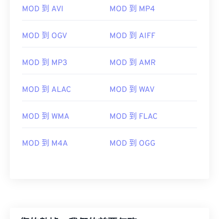
MOD 到 AVI
MOD 到 MP4
00
00
00
00
00
00
00
00
MOD 到 OGV
MOD 到 AIFF
MOD 到 MP3
MOD 到 AMR
00
00
00
00
00
00
00
00
01
01
01
01
01
01
01
01
MOD 到 ALAC
MOD 到 WAV
02
02
02
02
02
02
02
02
03
03
03
03
03
03
03
03
MOD 到 WMA
MOD 到 FLAC
04
04
04
04
04
04
04
04
MOD 到 M4A
MOD 到 OGG
05
05
05
05
05
05
05
05
06
06
06
06
06
06
06
06
07
07
07
07
07
07
07
07
08
08
08
08
08
08
08
08
09
09
09
09
09
09
09
09