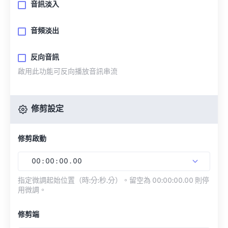
音訊淡入
音頻淡出
反向音訊
啟用此功能可反向播放音訊串流
修剪設定
修剪啟動
00
:
00
:
00
.
00
指定微調起始位置（時:分:秒.分）。留空為 00:00:00.00 則停
用微調。
修剪端