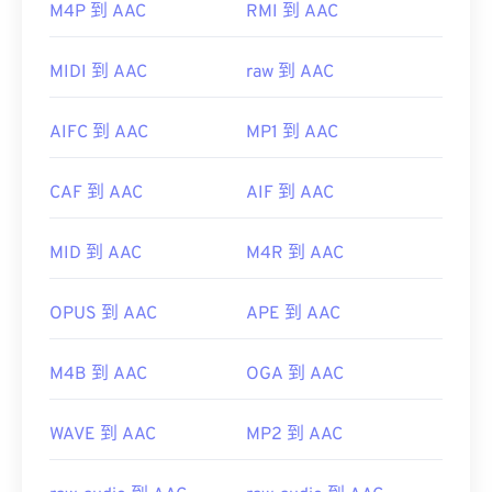
M4P 到 AAC
RMI 到 AAC
此外，由於 AAC 文件通常用作視頻遊戲的音頻文
MIDI 到 AAC
raw 到 AAC
件，因此它們可以在大多數流行的遊戲機上打開，例
如
Nintendo 3DS
和
Playstation 4
AIFC 到 AAC
MP1 到 AAC
CAF 到 AAC
AIF 到 AAC
開發機構：
ISO/IEC MPEG 音訊委員會
首次發布：
1997
MID 到 AAC
M4R 到 AAC
實用連結：
https://en.wikipedia.org/wiki/Advanced_Audio_Coding
OPUS 到 AAC
APE 到 AAC
https://www.iso.org/standard/43345.html?
M4B 到 AAC
OGA 到 AAC
browse=tc
WAVE 到 AAC
MP2 到 AAC