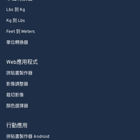
62
62
Lbs 到 Kg
63
63
Kg 到 Lbs
64
64
Feet 到 Meters
65
65
66
66
單位轉換器
67
67
Web應用程式
68
68
拼貼畫製作器
69
69
影像調整器
70
70
裁切影像
71
71
顏色選擇器
72
72
73
73
行動應用
74
74
拼貼畫製作器 Android
75
75