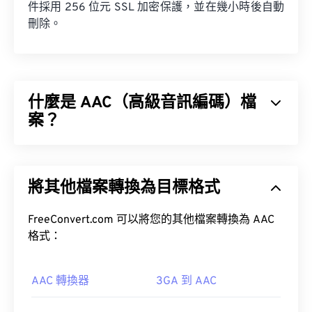
件採用 256 位元 SSL 加密保護，並在幾小時後自動
刪除。
什麼是 AAC（高級音訊編碼）檔
案？
進階音訊編碼 (AAC) 是一種數位音訊檔案格式，它
透過有損壓縮來減少檔案大小。其主要用途包括數位
將其他檔案轉換為目標格式
電視、數位廣播和網路串流媒體。它是 iOS、
YouTube、任天堂和 PlayStation 的標準音訊格式。
FreeConvert.com 可以將您的其他檔案轉換為 AAC
格式：
AAC 轉換器
3GA 到 AAC